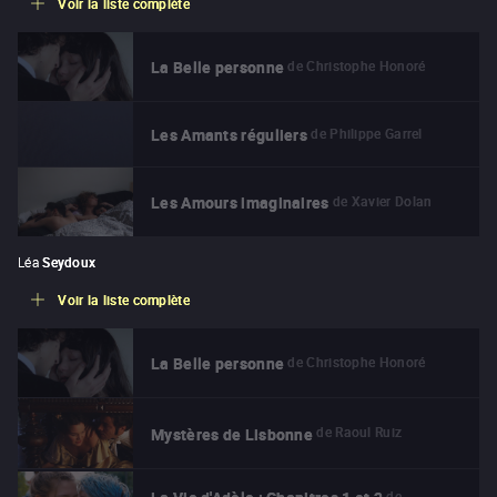
Voir la liste complète
de
Christophe Honoré
La Belle personne
de
Philippe Garrel
Les Amants réguliers
de
Xavier Dolan
Les Amours imaginaires
Léa
Seydoux
Voir la liste complète
de
Christophe Honoré
La Belle personne
de
Raoul Ruiz
Mystères de Lisbonne
de