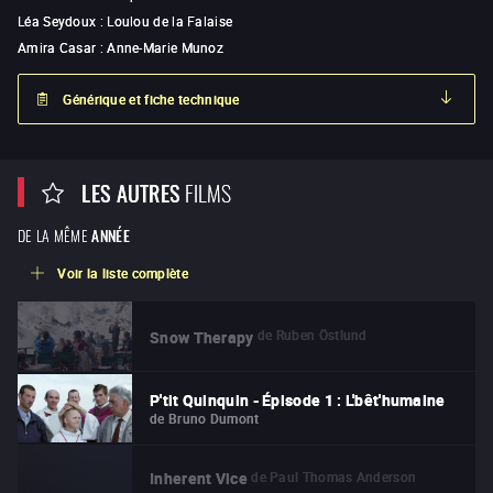
Léa Seydoux
:
Loulou de la Falaise
Amira Casar
:
Anne-Marie Munoz
Générique et fiche technique
LES AUTRES
FILMS
DE LA MÊME
ANNÉE
Voir la liste complète
de
Ruben Östlund
Snow Therapy
P'tit Quinquin - Épisode 1 : L'bêt'humaine
de
Bruno Dumont
de
Paul Thomas Anderson
Inherent Vice