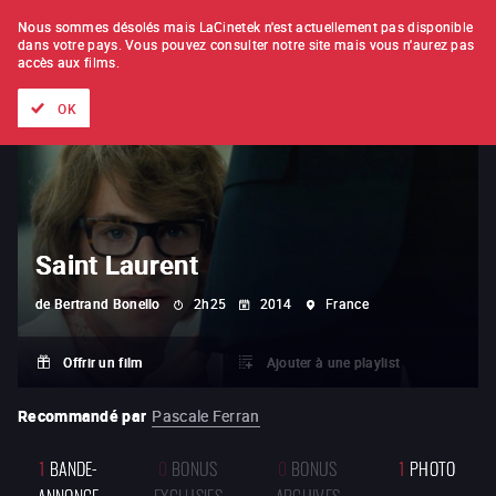
À L'UNITÉ
ABONNEMENT
Nous sommes désolés mais LaCinetek n'est actuellement pas disponible
dans votre pays.
Vous pouvez consulter notre site mais vous n'aurez pas
accès aux films.
Tous les films
Les listes de
Nouveautés
Trésors cachés
OK
Saint Laurent
de
Bertrand Bonello
2h25
2014
France
Offrir un film
Ajouter à une playlist
Recommandé par
Pascale Ferran
1
BANDE-
0
BONUS
0
BONUS
1
PHOTO
ANNONCE
EXCLUSIFS
ARCHIVES