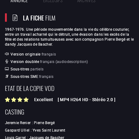
LA FICHE
FILM
1967-1976. Une période mouvementée dans la vie du célèbre couturier,
entre un travail acharné qui le détruit, une évasion dans les excès de la
fête et des relations tumultueuses avec son compagnon Pierre Bergé et le
dandy Jacques de Bascher.
Version originale
français
Version doublée
français (audiodescription)
Sous-titres
partiels
Sous-titres SME
français
ETAT DE LA COPIE VOD
Excellent
[
MP4 H264 HD
-
Stéréo 2.0
]
CASTING
Jeremie Renier
:
Pierre Bergé
Gaspard Ulliel
:
Yves Saint Laurent
Louis Garrel
:
Jacques de Bascher