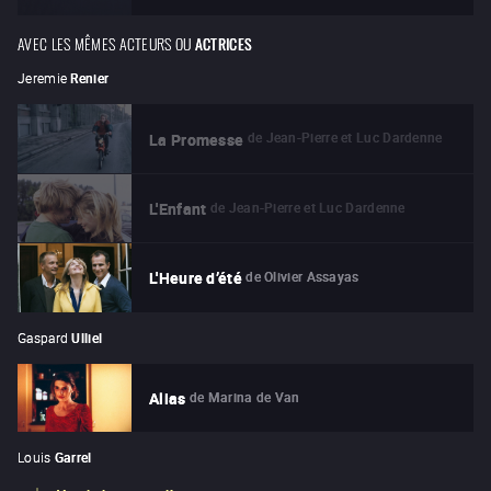
AVEC LES MÊMES ACTEURS OU
ACTRICES
Jeremie
Renier
de
Jean-Pierre et Luc Dardenne
La Promesse
de
Jean-Pierre et Luc Dardenne
L'Enfant
de
Olivier Assayas
L'Heure d’été
Gaspard
Ulliel
de
Marina de Van
Alias
Louis
Garrel