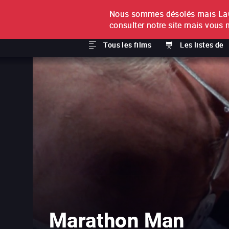
Nous sommes désolés mais LaCi
À L'UNITÉ
ABONNEMEN
consulter notre site mais vous 
Tous les films
Les listes de
Marathon Man