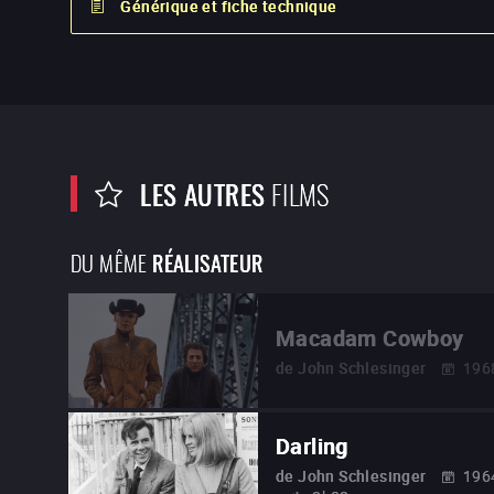
Générique et fiche technique
LES AUTRES
FILMS
DU MÊME
RÉALISATEUR
Macadam Cowboy
de
John Schlesinger
196
Darling
de
John Schlesinger
196