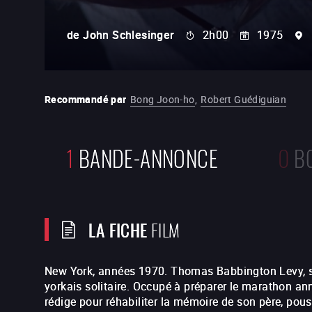
de
John Schlesinger
2h00
1975
Recommandé par
Bong Joon-ho
,
Robert Guédiguian
1
BANDE-ANNONCE
0
B
LA FICHE
FILM
New York, années 1970. Thomas Babbington Levy, 
yorkais solitaire. Occupé à préparer le marathon annu
rédige pour réhabiliter la mémoire de son père, pou