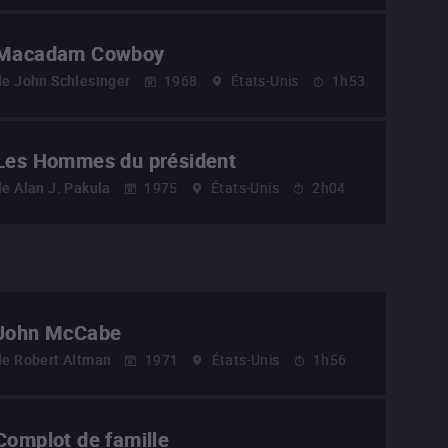
Macadam Cowboy
de
John Schlesinger
1968
États-Unis
1h53
Les Hommes du président
de
Alan J. Pakula
1975
États-Unis
2h04
John McCabe
de
Robert Altman
1971
États-Unis
1h56
Complot de famille