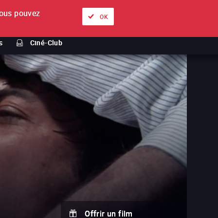
ous pouvez
À propos
Nos offres
Se connecter
FR
OK
s
Ciné-Club
Offrir un film