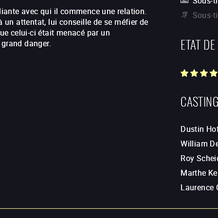
Sous-ti
udiante avec qui il commence une relation.
Sous-t
 un attentat, lui conseille de se méfier de
ue celui-ci
était menacé par un
ETAT DE
en grand danger.
CASTIN
Dustin H
William D
Roy Schei
Marthe Kel
Laurence O