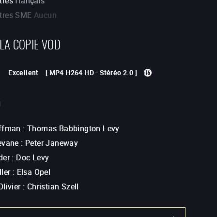
tres
français
itres SME
Aucun
 LA COPIE VOD
Excellent
[
MP4 H264 HD
-
Stéréo 2.0
]
G
offman
:
Thomas Babbington Levy
evane
:
Peter Janeway
der
:
Doc Levy
ler
:
Elsa Opel
livier
:
Christian Szell