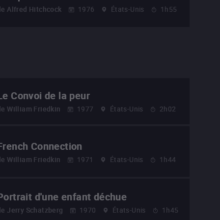
de
Alfred Hitchcock
1976
États-Unis
1h55
Le Convoi de la peur
de
William Friedkin
1977
États-Unis
2h02
French Connection
de
William Friedkin
1971
États-Unis
1h44
Portrait d'une enfant déchue
de
Jerry Schatzberg
1970
États-Unis
1h45