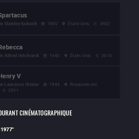
Spartacus
de
Stanley Kubrick
1960
États-Unis
3h02
Rebecca
de
Alfred Hitchcock
1940
États-Unis
2h10
Henry V
de
Laurence Olivier
1944
Royaume-Uni
2h11
OURANT CINÉMATOGRAPHIQUE
-1977
"