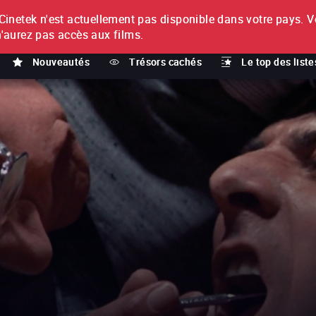
netek n'est actuellement pas disponible dans votre pays.
V
T
n'aurez pas accès aux films.
Nouveautés
Trésors cachés
Le top des liste