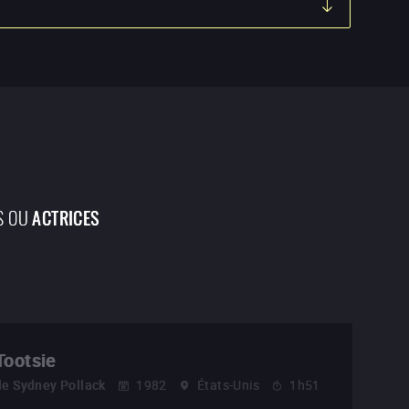
S OU
ACTRICES
Tootsie
de
Sydney Pollack
1982
États-Unis
1h51