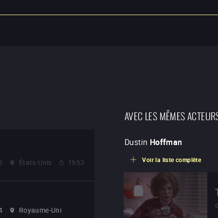
AVEC LES MÊMES ACTEUR
Dustin
Hoffman
Voir la liste complète
8
États-Unis
1h53
4
Royaume-Uni