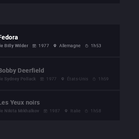
Fedora
de
Billy Wilder
1977
Allemagne
1h53
Bobby Deerfield
de
Sydney Pollack
1977
États-Unis
1h59
Les Yeux noirs
de
Nikita Mikhalkov
1987
Italie
1h58