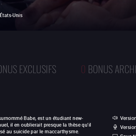
États-Unis
ONUS EXCLUSIFS
0
BONUS ARCH
surnommé Babe, est un étudiant new-
Version
el, il en oublierait presque la thèse qu'il
Versio
ssé au suicide par le maccarthysme.