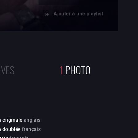
Ajouter à une playlist
IVES
1
PHOTO
 originale
anglais
n doublée
français