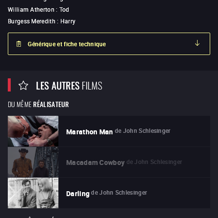
William Atherton
:
Tod
Burgess Meredith
:
Harry
Générique et fiche technique
LES AUTRES
FILMS
DU MÊME
RÉALISATEUR
de
John Schlesinger
Marathon Man
de
John Schlesinger
Macadam Cowboy
de
John Schlesinger
Darling