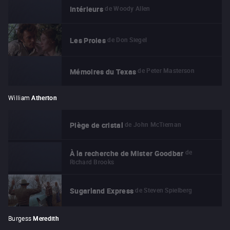
de
Woody Allen
Intérieurs
de
Don Siegel
Les Proies
de
Peter Masterson
Mémoires du Texas
William
Atherton
de
John McTiernan
Piège de cristal
de
À la recherche de Mister Goodbar
Richard Brooks
de
Steven Spielberg
Sugarland Express
Burgess
Meredith