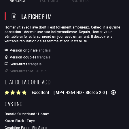
LA FICHE
FILM
Homer vit avec Faye dont il est follement amoureux. Celle-ci n’a qu’une
obsession : devenir une star hollywoodienne. Depuis, Homer vit un
véritable enfer et la surprend un jour avec un amant. Il découvre la
véritable réputation de sa femme et son instabilité.
Version originale
anglais
Version doublée
français
Sous-titres
français
Sous-titres SME
Aucun
ETAT DE LA COPIE VOD
Excellent
[
MP4 H264 HD
-
Stéréo 2.0
]
CASTING
Donald Sutherland
:
Homer
Karen Black
:
Faye
Geraldine Page
:
Big Sister