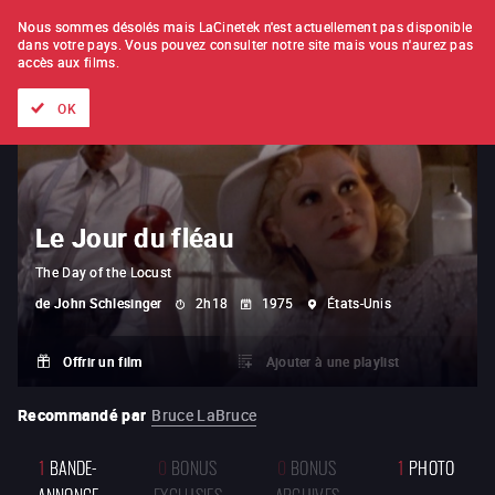
À L'UNITÉ
ABONNEMENT
Nous sommes désolés mais LaCinetek n'est actuellement pas disponible
dans votre pays.
Vous pouvez consulter notre site mais vous n'aurez pas
accès aux films.
Tous les films
Les listes de
Nouveautés
Trésors cachés
OK
Le Jour du fléau
The Day of the Locust
de
John Schlesinger
2h18
1975
États-Unis
Offrir un film
Ajouter à une playlist
Recommandé par
Bruce LaBruce
1
BANDE-
0
BONUS
0
BONUS
1
PHOTO
ANNONCE
EXCLUSIFS
ARCHIVES