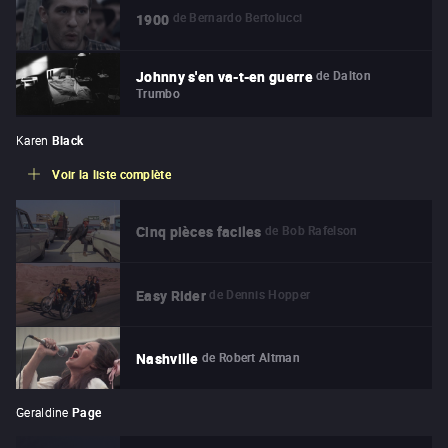
de
Bernardo Bertolucci
1900
de
Dalton
Johnny s'en va-t-en guerre
Trumbo
Karen
Black
Voir la liste complète
de
Bob Rafelson
Cinq pièces faciles
de
Dennis Hopper
Easy Rider
de
Robert Altman
Nashville
Geraldine
Page