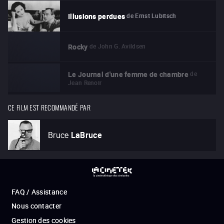
de
Ernst Lubitsch
Illusions perdues
de
John G. Avildsen
Rocky
de
Le Journal d'une femme de chambre
Jean Renoir
CE FILM EST RECOMMANDÉ PAR
Bruce
LaBruce
FAQ / Assistance
Nous contacter
Gestion des cookies