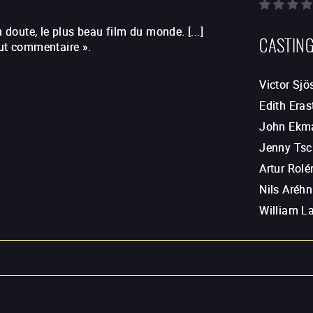
 doute, le plus beau film du monde. [...]
CASTIN
out commentaire ».
Victor Sjö
Edith Eras
John Ekm
Jenny Tsc
Artur Rolé
Nils Aréhn
William L