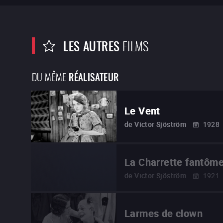
LES AUTRES
FILMS
DU MÊME
RÉALISATEUR
Le Vent
de
Victor Sjöström
1928
La Charrette fantôm
de
Victor Sjöström
1921
Larmes de clown