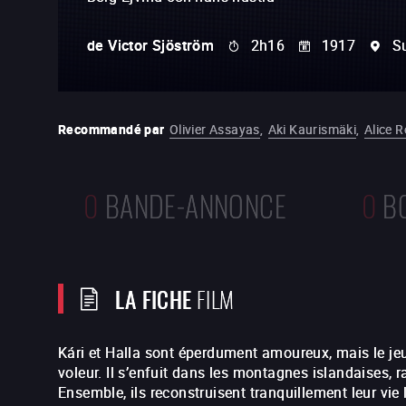
de
Victor Sjöström
2h16
1917
S
Recommandé par
Olivier Assayas
,
Aki Kaurismäki
,
Alice 
0
BANDE-ANNONCE
0
B
LA FICHE
FILM
Kári et Halla sont éperdument amoureux, mais le j
voleur. Il s’enfuit dans les montagnes islandaises, r
Ensemble, ils reconstruisent tranquillement leur vie 