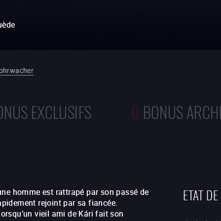
uède
Rohrwacher
ONUS EXCLUSIFS
0
BONUS ARCH
ETAT DE
eune homme est rattrapé par son passé de
apidement rejoint par sa fiancée.
lorsqu’un vieil ami de Kári fait son