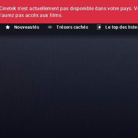
netek n'est actuellement pas disponible dans votre pays.
V
T
n'aurez pas accès aux films.
Nouveautés
Trésors cachés
Le top des liste