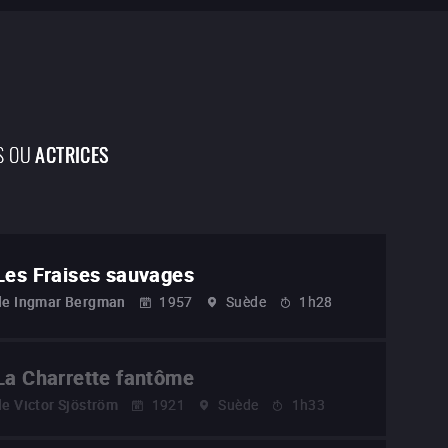
S OU
ACTRICES
Les Fraises sauvages
de
Ingmar Bergman
1957
Suède
1h28
La Charrette fantôme
de
Victor Sjöström
1921
Suède
1h33