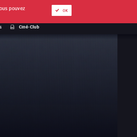
ous pouvez
À propos
Nos offres
Se connecter
FR
OK
s
Ciné-Club