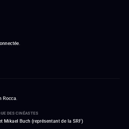
connectée.
n Rocca.
QUE DES CINÉASTES
et Mikael Buch (représentant de la SRF)