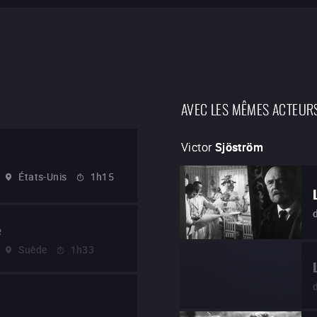
AVEC LES MÊMES ACTEUR
Victor
Sjöström
États-Unis
1h15
e
Suède
1h33