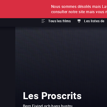
Nous sommes désolés mais LaCi
À L'UNITÉ
ABONNEMEN
consulter notre site mais vous 
Tous les films
Les listes de
Les Proscrits
Berg Ejvind och hans hustru