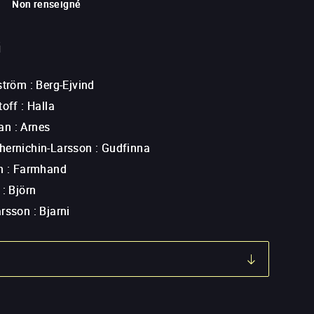
Non renseigné
G
ström
:
Berg-Ejvind
toff
:
Halla
an
:
Arnes
hernichin-Larsson
:
Gudfinna
n
:
Farmhand
:
Björn
arsson
:
Bjarni