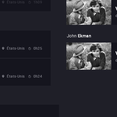
États-Unis
1h09
John
Ekman
États-Unis
0h25
États-Unis
0h24