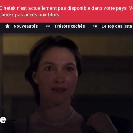
netek n'est actuellement pas disponible dans votre pays.
V
T
n'aurez pas accès aux films.
Nouveautés
Trésors cachés
Le top des liste
e