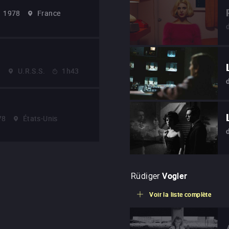
1978
France
8
U.R.S.S.
1h43
78
États-Unis
Rüdiger
Vogler
Voir la liste complète