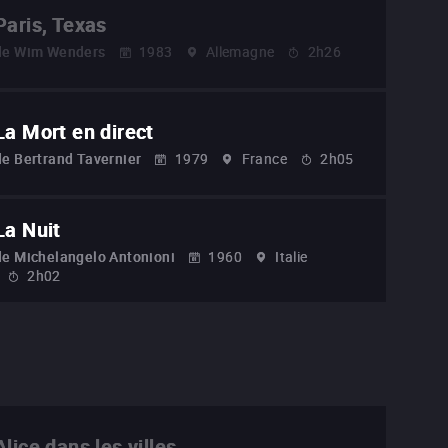
Paris, Texas
de
Wim Wenders
1983
Allemagne
2h26
La Mort en direct
de
Bertrand Tavernier
1979
France
2h05
La Nuit
de
Michelangelo Antonioni
1960
Italie
2h02
Alice dans les villes