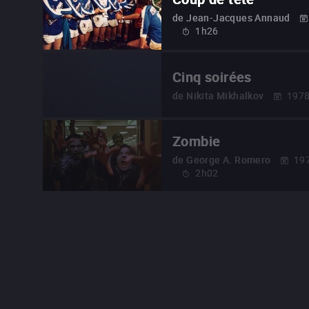
de
Jean-Jacques Annaud
1h26
Cinq soirées
de
Nikita Mikhalkov
197
Zombie
de
George A. Romero
19
2h02