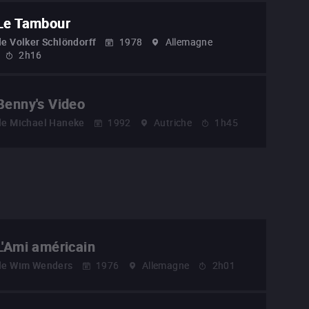
Le Tambour
de
Volker Schlöndorff
1978
Allemagne
2h16
Benny's Video
de
Michael Haneke
1992
Autriche
1h45
L'Ami américain
de
Wim Wenders
1976
Allemagne
2h01