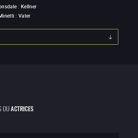
onsdale
:
Kellner
Minetti
:
Vater
S OU
ACTRICES