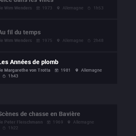
de
Wim Wenders
1973
Allemagne
1h53
Au fil du temps
de
Wim Wenders
1975
Allemagne
2h48
Les Années de plomb
de
Margarethe von Trotta
1981
Allemagne
1h43
Scènes de chasse en Bavière
de
Peter Fleischmann
1969
Allemagne
1h22