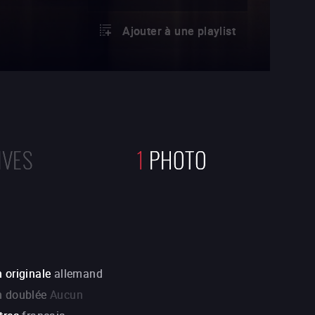
Ajouter à une playlist
IVES
1
PHOTO
 originale
allemand
n doublée
Aucun