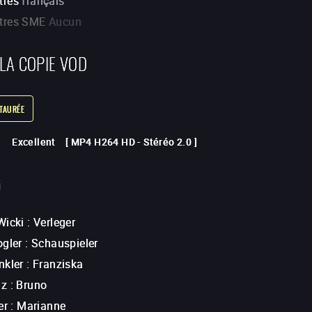
tres
français
itres SME
Aucun
 LA COPIE VOD
STAURÉE
Excellent
[
MP4 H264 HD
-
Stéréo 2.0
]
G
Wicki
:
Verleger
ogler
:
Schauspieler
nkler
:
Franziska
nz
:
Bruno
er
:
Marianne