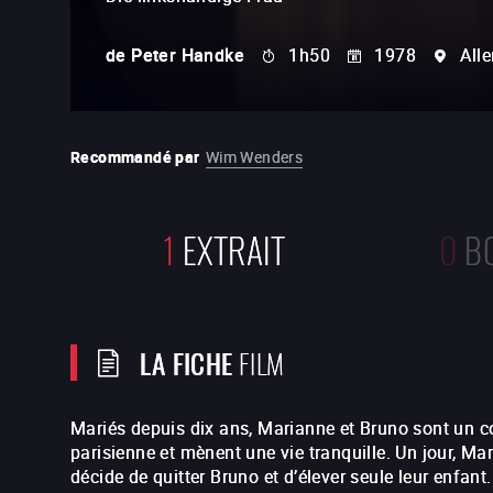
de
Peter Handke
1h50
1978
All
Recommandé par
Wim Wenders
1
EXTRAIT
0
B
LA FICHE
FILM
Mariés depuis dix ans, Marianne et Bruno sont un c
parisienne et mènent une vie tranquille. Un jour, Ma
décide de quitter Bruno et d’élever seule leur enfant.