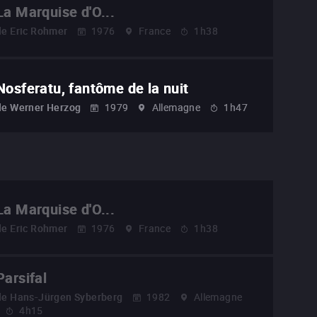
La Marquise d'O...
de
Eric Rohmer
1976
France
1h38
Nosferatu, fantôme de la nuit
de
Werner Herzog
1979
Allemagne
1h47
La Marquise d'O...
de
Eric Rohmer
1976
France
1h38
Parsifal
de
Hans-Jürgen Syberberg
1982
Allemagne
4h15