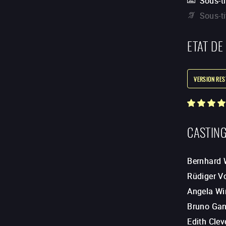
Sous-ti
Sous-t
ETAT DE
VERSION RE
CASTIN
Bernhard 
Rüdiger V
Angela Wi
Bruno Ga
Edith Clev