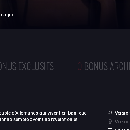
emagne
ONUS EXCLUSIFS
0
BONUS ARCH
ouple d’Allemands qui vivent en banlieue
Version
rianne semble avoir une révélation et
Versio
..