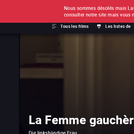
Nous sommes désolés mais LaCi
À L'UNITÉ
ABONNEMEN
consulter notre site mais vous 
Tous les films
Les listes de
La Femme gauchèr
Die linkshändige Frau