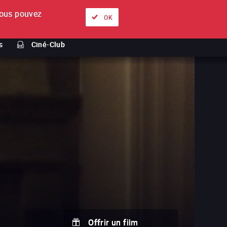
ous pouvez
À propos
Nos offres
Se connecter
FR
OK
s
Ciné-Club
Offrir un film