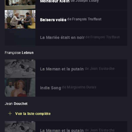
de
Joseph Losey
Monsieur Klein
de
François Truffaut
Baisers volés
de
François Truffaut
La Mariée était en noir
Françoise
Lebrun
de
Jean Eustache
La Maman et la putain
de
Marguerite Duras
India Song
Jean
Douchet
Voir la liste complète
de
Jean Eustache
La Maman et la putain