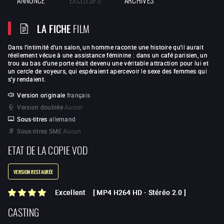
LA FICHE
FILM
Dans l'intimité d'un salon, un homme raconte une histoire qu'il aurait
réellement vécue à une assistance féminine : dans un café parisien, un
trou au bas d'une porte était devenu une véritable attraction pour lui et
un cercle de voyeurs, qui espéraient apercevoir le sexe des femmes qui
s'y rendaient.
Version originale
français
Version doublée
Aucun
Sous-titres
allemand
Sous-titres SME
Aucun
ETAT DE LA COPIE VOD
VERSION RESTAURÉE
Excellent
[
MP4 H264 HD
-
Stéréo 2.0
]
CASTING