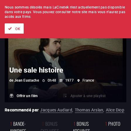
À L'UNITÉ
ABONNEMENT
Nous sommes désolés mais LaCinetek n'est actuellement pas disponible
dans votre pays.
Vous pouvez consulter notre site mais vous n'aurez pas
accès aux films.
Tous les films
Les listes de
Nouveautés
Trésors cachés
OK
Une sale histoire
de
Jean Eustache
0h48
1977
France
Offrir un film
Ajouter à une playlist
Recommandé par
Jacques Audiard
,
Thomas Arslan
,
Alice Diop
1
BANDE-
0
BONUS
1
BONUS
1
PHOTO
ANNONCE
EXCLUSIFS
ARCHIVES