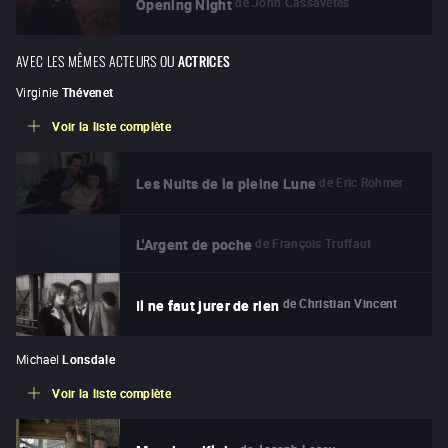
de
John Cassavetes
Opening Night
AVEC LES MÊMES ACTEURS OU
ACTRICES
Virginie
Thévenet
Voir la liste complète
de
Eric Rohmer
Les Nuits de la pleine Lune
de
François Truffaut
L'Argent de poche
de
Christian Vincent
Il ne faut jurer de rien
Michael
Lonsdale
Voir la liste complète