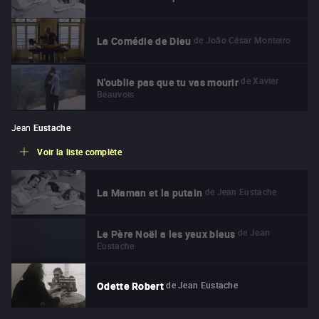
de
João César Monteiro
La Comédie de Dieu
de
Xavier
N'oublie pas que tu vas mourir
Beauvois
Jean
Eustache
Voir la liste complète
de
Jean Eustache
La Maman et la putain
de
Jean
Le Père Noël a les yeux bleus
Eustache
de
Jean Eustache
Odette Robert