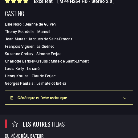
Excellent
[
MP4 H264 HD
-
Stéréo 2.0
]
CASTING
Line Noro
:
Jeanne de Guiven
Thomy Bourdelle
:
Mareuil
Jean Murat
:
Jacques de Saint-Ermont
François Viguier
:
Le Guénec
Suzanne Christy
:
Simone Ferjac
Charlotte Barbier-Krauss
:
Mme de Saint-Ermont
Louis Kerly
:
Le curé
Henry Krauss
:
Claude Ferjac
Georges Paulais
:
Le matelot Brélez
Générique et fiche technique
LES AUTRES
FILMS
DU MÊME
RÉALISATEUR