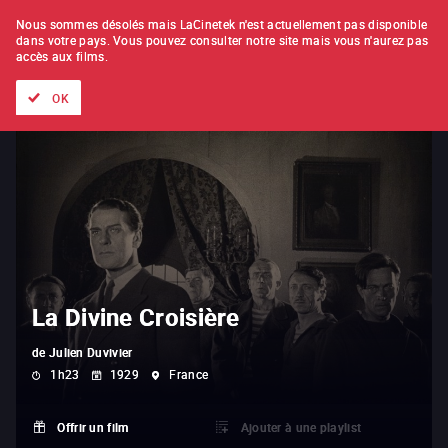
À L'UNITÉ
ABONNEMENT
Nous sommes désolés mais LaCinetek n'est actuellement pas disponible
dans votre pays.
Vous pouvez consulter notre site mais vous n'aurez pas
accès aux films.
Tous les films
Les listes de
Nouveautés
Trésors cachés
OK
La Divine Croisière
de
Julien Duvivier
1h23
1929
France
Offrir un film
Ajouter à une playlist