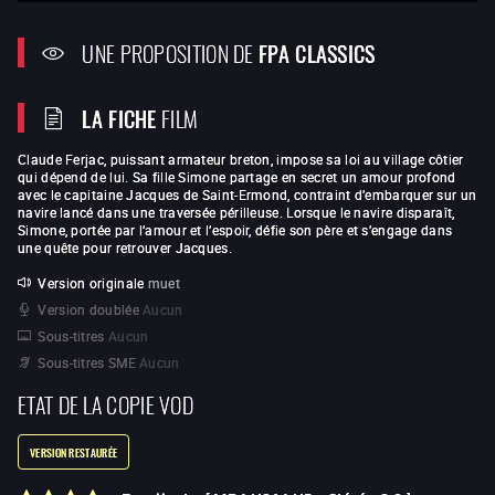
UNE PROPOSITION DE
FPA CLASSICS
LA FICHE
FILM
Claude Ferjac, puissant armateur breton, impose sa loi au village côtier
qui dépend de lui. Sa fille Simone partage en secret un amour profond
avec le capitaine Jacques de Saint-Ermond, contraint d’embarquer sur un
navire lancé dans une traversée périlleuse. Lorsque le navire disparaît,
Simone, portée par l’amour et l’espoir, défie son père et s’engage dans
une quête pour retrouver Jacques.
Version originale
muet
Version doublée
Aucun
Sous-titres
Aucun
Sous-titres SME
Aucun
ETAT DE LA COPIE VOD
VERSION RESTAURÉE