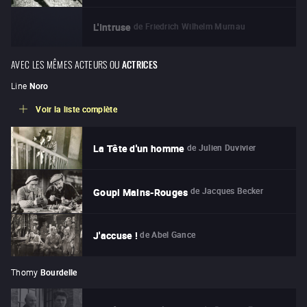
de
Friedrich Wilhelm Murnau
L'Intruse
AVEC LES MÊMES ACTEURS OU
ACTRICES
Line
Noro
Voir la liste complète
de
Julien Duvivier
La Tête d'un homme
de
Jacques Becker
Goupi Mains-Rouges
de
Abel Gance
J'accuse !
Thomy
Bourdelle