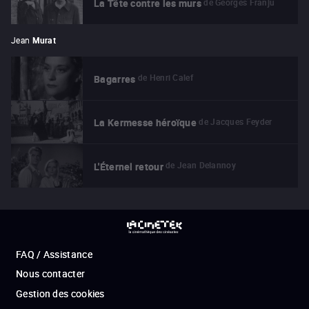
de
Georges Franju
La Tête contre les murs
Jean
Murat
de
Henri Calef
Bagarres
de
Jacques Feyder
La Kermesse héroïque
de
Jean Delannoy
L'Éternel retour
FAQ / Assistance
Nous contacter
Gestion des cookies