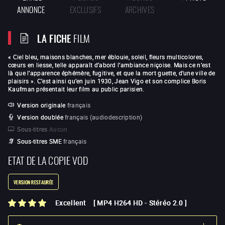
ANNONCE
EXCLUSIFS
ARCHIVES
LA FICHE
FILM
« Ciel bleu, maisons blanches, mer éblouie, soleil, fleurs multicolores,
cœurs en liesse, telle apparaît d’abord l’ambiance niçoise. Mais ce n’est
là que l’apparence éphémère, fugitive, et que la mort guette, d’une ville de
plaisirs ». C’est ainsi qu’en juin 1930, Jean Vigo et son complice Boris
Kaufman présentait leur film au public parisien.
Version originale
français
Version doublée
français (audiodescription)
Sous-titres
Aucun
Sous-titres SME
français
ETAT DE LA COPIE VOD
VERSION RESTAURÉE
Excellent
[
MP4 H264 HD
-
Stéréo 2.0
]