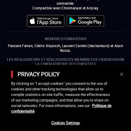
connectée.
Compatible avec Chromecast et Airplay
MEMBRES FONDATEURS
Pascale Ferran, Cédric Klapisch, Laurent Cantet (
réalisateurs
)
et
Alain
Rocca.
LES RÉALISATEURS ET RÉALISATRICES MEMBRES DE L'ASSOCIATION
LA CINÉMATHÈQUE DES CINÉASTES
Olivier Assayas, Bertrand Bonello, Michel Hazanavicius (représentant de
PRIVACY POLICY
l'ARP), Rebecca Zlotowski et Mikael Buch (représentant de la SRF)
By clicking on "I accept cookies" you consent to the use of
LES ORGANISMES MEMBRES DE L'ASSOCIATION LA CINÉMATHÈQUE
cookies and other tracking technologies that allow us to
DES CINÉASTES
compile statistics on site traffic, measure the effectiveness
ouvre une nouvelle fenêtre
Lien externe
ouvre une nouvelle fenêtre
Lien externe
ouvre une nouvelle fenêtre
Lien externe
ouvre une nouvelle fenêtre
Lien externe
of our marketing campaigns, and that allow you to share on
ouvre une nouvelle fenêtre
Lien externe
ouvre une nouvelle fenêtre
Lien externe
ouvre une nouvelle fenêtre
Lien externe
social networks. For more informations, see our
Politique de
ouvre une nouvelle fenêtre
Lien externe
ouvre une nouvelle fenêtre
Lien externe
ouvre une nouvelle fenêtre
Lien externe
ouvre une nouvelle fenêtre
Lien externe
ouvre une nouvelle fenêtre
Lien externe
confidentialité
ouvre une nouvelle fenêtre
Lien externe
ouvre une nouvelle fenêtre
Lien externe
Cookies Settings
LACINETEK EST SOUTENUE PAR