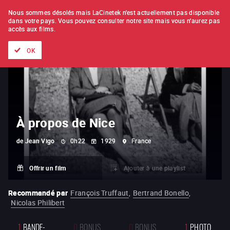
À L'UNITÉ
ABONNEMENT
Nous sommes désolés mais LaCinetek n'est actuellement pas disponible
dans votre pays.
Vous pouvez consulter notre site mais vous n'aurez pas
accès aux films.
Tous les films
Les listes de
Nouveautés
Trésors cachés
OK
À propos de Nice
de
Jean Vigo
0h22
1929
France
Offrir un film
Ajouter à une playlist
Recommandé par
François Truffaut
,
Bertrand Bonello
,
Nicolas Philibert
1
BANDE-
0
BONUS
0
BONUS
1
PHOTO