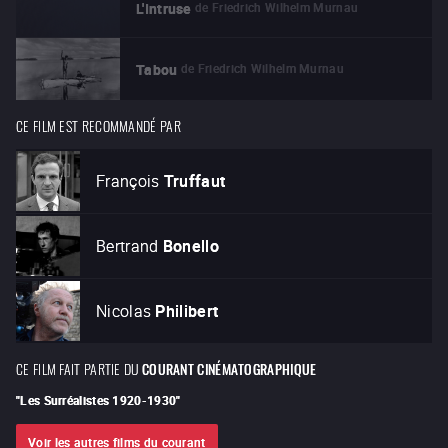
de
Friedrich Wilhelm Murnau
L'Intruse
de
Friedrich Wilhelm Murnau
Tabou
CE FILM EST RECOMMANDÉ PAR
François
Truffaut
Bertrand
Bonello
Nicolas
Philibert
CE FILM FAIT PARTIE DU
COURANT CINÉMATOGRAPHIQUE
"
Les Surréalistes 1920-1930
"
Voir les autres films du courant