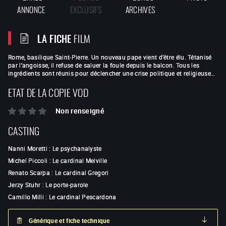
ANNONCE
EXCLUSIFS
ARCHIVES
LA FICHE
FILM
Rome, basilique Saint-Pierre. Un nouveau pape vient d’être élu. Tétanisé
par l’angoisse, il refuse de saluer la foule depuis le balcon. Tous les
ingrédients sont réunis pour déclencher une crise politique et religieuse…
ETAT DE LA COPIE VOD
Non renseigné
CASTING
Nanni Moretti
:
Le psychanalyste
Michel Piccoli
:
Le cardinal Melville
Renato Scarpa
:
Le cardinal Gregori
Jerzy Stuhr
:
Le porte-parole
Camillo Milli
:
Le cardinal Pescardona
Générique et fiche technique