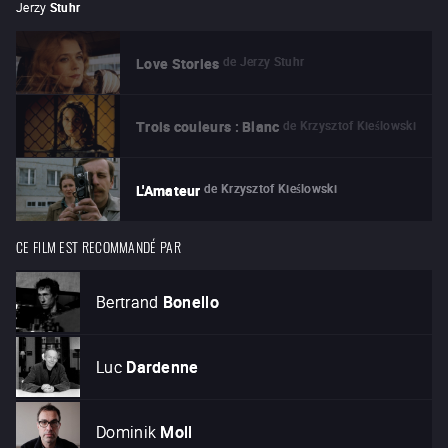
Jerzy
Stuhr
de
Jerzy Stuhr
Love Stories
de
Krzysztof Kieślowski
Trois couleurs : Blanc
de
Krzysztof Kieślowski
L'Amateur
CE FILM EST RECOMMANDÉ PAR
Bertrand
Bonello
Luc
Dardenne
Dominik
Moll