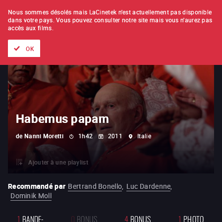
À L'UNITÉ
ABONNEMENT
Nous sommes désolés mais LaCinetek n'est actuellement pas disponible
dans votre pays.
Vous pouvez consulter notre site mais vous n'aurez pas
accès aux films.
Tous les films
Les listes de
Nouveautés
Trésors cachés
OK
Habemus papam
de
Nanni Moretti
1h42
2011
Italie
Ajouter à une playlist
Recommandé par
Bertrand Bonello
,
Luc Dardenne
,
Dominik Moll
1
BANDE-
0
BONUS
4
BONUS
1
PHOTO