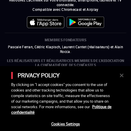
connectée.
Compatible avec Chromecast et Airplay
MEMBRES FONDATEURS
Pascale Ferran, Cédric Klapisch, Laurent Cantet (
réalisateurs
)
et
Alain
Rocca.
LES RÉALISATEURS ET RÉALISATRICES MEMBRES DE L'ASSOCIATION
LA CINÉMATHÈQUE DES CINÉASTES
Olivier Assayas, Bertrand Bonello, Michel Hazanavicius (représentant de
PRIVACY POLICY
l'ARP), Rebecca Zlotowski et Mikael Buch (représentant de la SRF)
By clicking on "I accept cookies" you consent to the use of
LES ORGANISMES MEMBRES DE L'ASSOCIATION LA CINÉMATHÈQUE
cookies and other tracking technologies that allow us to
DES CINÉASTES
compile statistics on site traffic, measure the effectiveness
ouvre une nouvelle fenêtre
Lien externe
ouvre une nouvelle fenêtre
Lien externe
ouvre une nouvelle fenêtre
Lien externe
ouvre une nouvelle fenêtre
Lien externe
of our marketing campaigns, and that allow you to share on
ouvre une nouvelle fenêtre
Lien externe
ouvre une nouvelle fenêtre
Lien externe
ouvre une nouvelle fenêtre
Lien externe
social networks. For more informations, see our
Politique de
ouvre une nouvelle fenêtre
Lien externe
ouvre une nouvelle fenêtre
Lien externe
ouvre une nouvelle fenêtre
Lien externe
ouvre une nouvelle fenêtre
Lien externe
ouvre une nouvelle fenêtre
Lien externe
confidentialité
ouvre une nouvelle fenêtre
Lien externe
ouvre une nouvelle fenêtre
Lien externe
Cookies Settings
LACINETEK EST SOUTENUE PAR