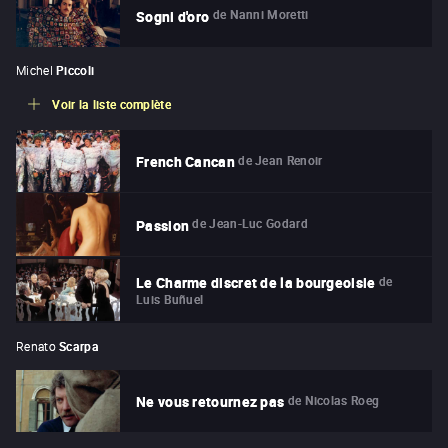
de
Nanni Moretti
Sogni d'oro
Michel
Piccoli
Voir la liste complète
de
Jean Renoir
French Cancan
de
Jean-Luc Godard
Passion
de
Le Charme discret de la bourgeoisie
Luis Buñuel
Renato
Scarpa
de
Nicolas Roeg
Ne vous retournez pas