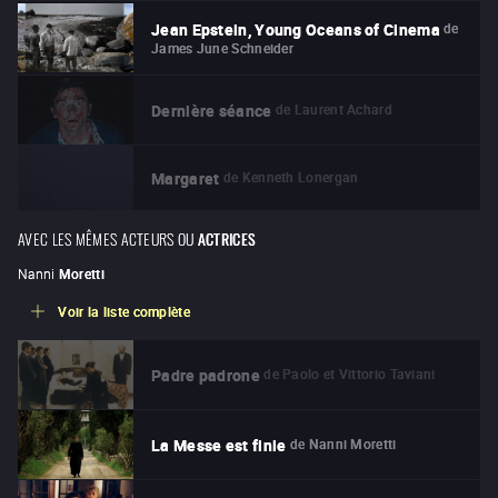
de
Jean Epstein, Young Oceans of Cinema
James June Schneider
de
Laurent Achard
Dernière séance
de
Kenneth Lonergan
Margaret
AVEC LES MÊMES ACTEURS OU
ACTRICES
Nanni
Moretti
Voir la liste complète
de
Paolo et Vittorio Taviani
Padre padrone
de
Nanni Moretti
La Messe est finie