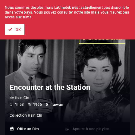
À L'UNITÉ
ABONNEMENT
Nous sommes désolés mais LaCinetek n'est actuellement pas disponible
dans votre pays.
Vous pouvez consulter notre site mais vous n'aurez pas
accès aux films.
Tous les films
Les listes de
Nouveautés
Trésors cachés
OK
INCLUS DANS L'ABONNEMENT
Encounter at the Station
de
Hsin Chi
1h53
1965
Taïwan
Collection
Hsin Chi
Offrir un film
Ajouter à une playlist