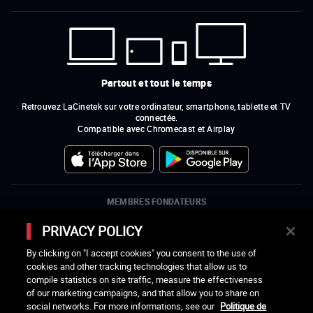
Partout et tout le temps
Retrouvez LaCinetek sur votre ordinateur, smartphone, tablette et TV
connectée.
Compatible avec Chromecast et Airplay
MEMBRES FONDATEURS
Pascale Ferran, Cédric Klapisch, Laurent Cantet (
réalisateurs
)
et
Alain
PRIVACY POLICY
Rocca.
LES RÉALISATEURS ET RÉALISATRICES MEMBRES DE L'ASSOCIATION
By clicking on "I accept cookies" you consent to the use of
LA CINÉMATHÈQUE DES CINÉASTES
cookies and other tracking technologies that allow us to
Olivier Assayas, Bertrand Bonello, Michel Hazanavicius (représentant de
compile statistics on site traffic, measure the effectiveness
l'ARP), Rebecca Zlotowski et Mikael Buch (représentant de la SRF)
of our marketing campaigns, and that allow you to share on
social networks. For more informations, see our
Politique de
LES ORGANISMES MEMBRES DE L'ASSOCIATION LA CINÉMATHÈQUE