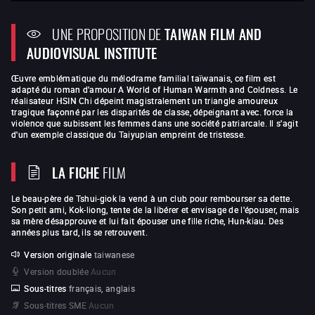
UNE PROPOSITION DE
TAIWAN FILM AND
AUDIOVISUAL INSTITUTE
Œuvre emblématique du mélodrame familial taïwanais, ce film est
adapté du roman d'amour A World of Human Warmth and Coldness. Le
réalisateur HSIN Chi dépeint magistralement un triangle amoureux
tragique façonné par les disparités de classe, dépeignant avec. force la
violence que subissent les femmes dans une société patriarcale. Il s'agit
d'un exemple classique du Taiyupian empreint de tristesse.
LA FICHE
FILM
Le beau-père de Tshui-giok la vend à un club pour rembourser sa dette.
Son petit ami, Kok-liong, tente de la libérer et envisage de l'épouser, mais
sa mère désapprouve et lui fait épouser une fille riche, Hun-kiau. Des
années plus tard, ils se retrouvent.
Version originale
taiwanese
Version doublée
Aucun
Sous-titres
français, anglais
Sous-titres SME
Aucun