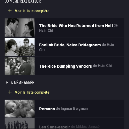
DU MÊME
RÉALISATEUR
Voir la liste complète
de
The Bride Who Has Returned from Hell
Hsin Chi
de
Hsin
Foolish Bride, Naive Bridegroom
Chi
de
Hsin Chi
The Rice Dumpling Vendors
DE LA MÊME
ANNÉE
Voir la liste complète
de
Ingmar Bergman
Persona
de
Miklós Jancsó
Les Sans-espoir