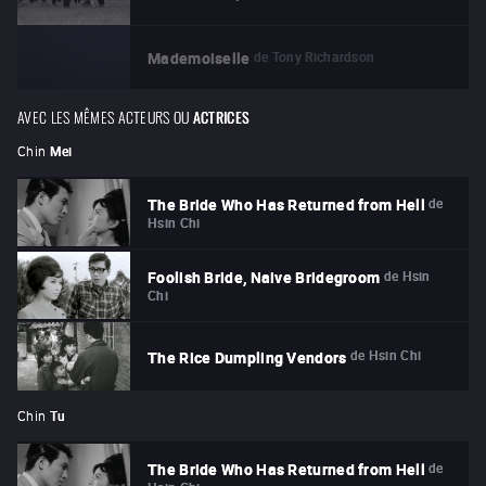
de
Tony Richardson
Mademoiselle
AVEC LES MÊMES ACTEURS OU
ACTRICES
Chin
Mei
de
The Bride Who Has Returned from Hell
Hsin Chi
de
Hsin
Foolish Bride, Naive Bridegroom
Chi
de
Hsin Chi
The Rice Dumpling Vendors
Chin
Tu
de
The Bride Who Has Returned from Hell