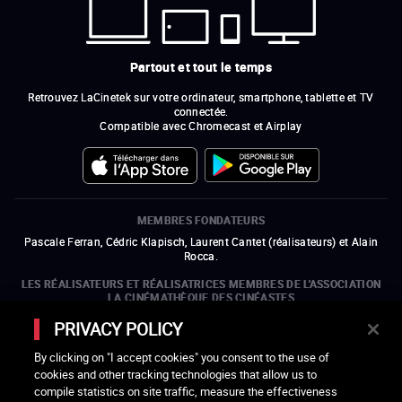
Partout et tout le temps
Retrouvez LaCinetek sur votre ordinateur, smartphone, tablette et TV
connectée.
Compatible avec Chromecast et Airplay
MEMBRES FONDATEURS
Pascale Ferran, Cédric Klapisch, Laurent Cantet (
réalisateurs
)
et
Alain
Rocca.
LES RÉALISATEURS ET RÉALISATRICES MEMBRES DE L'ASSOCIATION
LA CINÉMATHÈQUE DES CINÉASTES
Olivier Assayas, Bertrand Bonello, Michel Hazanavicius (représentant de
PRIVACY POLICY
l'ARP), Rebecca Zlotowski et Mikael Buch (représentant de la SRF)
By clicking on "I accept cookies" you consent to the use of
LES ORGANISMES MEMBRES DE L'ASSOCIATION LA CINÉMATHÈQUE
cookies and other tracking technologies that allow us to
DES CINÉASTES
compile statistics on site traffic, measure the effectiveness
ouvre une nouvelle fenêtre
Lien externe
ouvre une nouvelle fenêtre
Lien externe
ouvre une nouvelle fenêtre
Lien externe
ouvre une nouvelle fenêtre
Lien externe