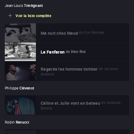
Jean-Louis
Trintignant
Voir la liste complète
de
Eric Rohmer
Ma nuit chez Maud
de
Dino Risi
Le Fanfaron
de
Jacques
Regarde les hommes tomber
Audiard
Philippe
Clévenot
de
Jacques
Céline et Julie vont en bateau
Rivette
Robin
Renucci