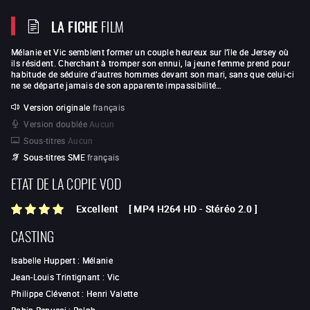
LA FICHE
FILM
Mélanie et Vic semblent former un couple heureux sur l’île de Jersey où
ils résident. Cherchant à tromper son ennui, la jeune femme prend pour
habitude de séduire d’autres hommes devant son mari, sans que celui-ci
ne se départe jamais de son apparente impassibilité…
Version originale
français
Version doublée
Aucun
Sous-titres
Aucun
Sous-titres SME
français
ETAT DE LA COPIE VOD
Excellent
[
MP4 H264 HD
-
Stéréo 2.0
]
CASTING
Isabelle Huppert
:
Mélanie
Jean-Louis Trintignant
:
Vic
Philippe Clévenot
:
Henri Valette