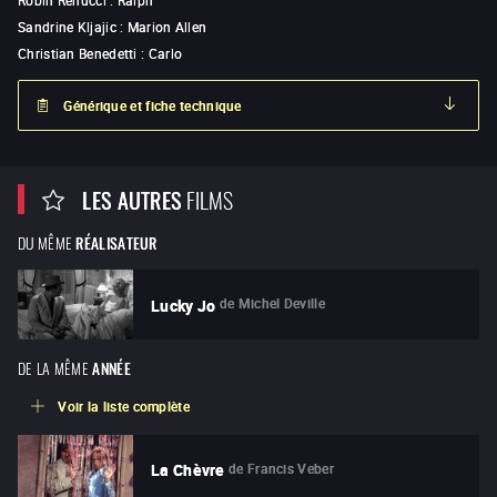
Robin Renucci
:
Ralph
Sandrine Kljajic
:
Marion Allen
Christian Benedetti
:
Carlo
Générique et fiche technique
LES AUTRES
FILMS
DU MÊME
RÉALISATEUR
de
Michel Deville
Lucky Jo
DE LA MÊME
ANNÉE
Voir la liste complète
de
Francis Veber
La Chèvre