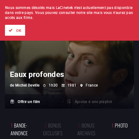
À L'UNITÉ
ABONNEMENT
Nous sommes désolés mais LaCinetek n'est actuellement pas disponible
dans votre pays.
Vous pouvez consulter notre site mais vous n'aurez pas
accès aux films.
Tous les films
Les listes de
Nouveautés
Trésors cachés
OK
Eaux profondes
de
Michel Deville
1h30
1981
France
Offrir un film
Ajouter à une playlist
1
BANDE-
0
BONUS
0
BONUS
1
PHOTO
ANNONCE
EXCLUSIFS
ARCHIVES