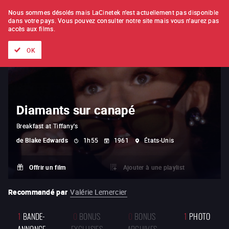
À L'UNITÉ
ABONNEMENT
Nous sommes désolés mais LaCinetek n'est actuellement pas disponible
dans votre pays.
Vous pouvez consulter notre site mais vous n'aurez pas
accès aux films.
Tous les films
Les listes de
Nouveautés
Trésors cachés
OK
Diamants sur canapé
Breakfast at Tiffany's
de
Blake Edwards
1h55
1961
États-Unis
Offrir un film
Ajouter à une playlist
Recommandé par
Valérie Lemercier
1
BANDE-
0
BONUS
0
BONUS
1
PHOTO
ANNONCE
EXCLUSIFS
ARCHIVES