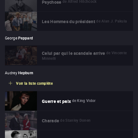
de
Alfred Hitchcock
Psychose
de
Alan J. Pakula
Les Hommes du président
George
Peppard
de
Vincente
Celui par qui le scandale arrive
Minnelli
Audrey
Hepburn
Voir la liste complète
de
King Vidor
Guerre et paix
de
Stanley Donen
Charade