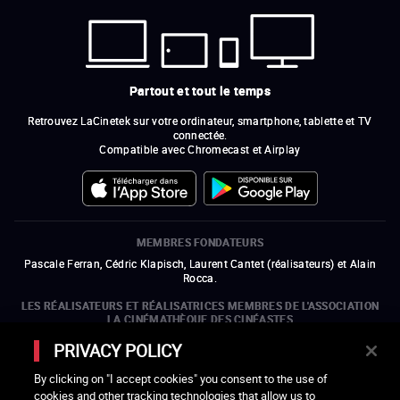
Partout et tout le temps
Retrouvez LaCinetek sur votre ordinateur, smartphone, tablette et TV
connectée.
Compatible avec Chromecast et Airplay
MEMBRES FONDATEURS
Pascale Ferran, Cédric Klapisch, Laurent Cantet (
réalisateurs
)
et
Alain
Rocca.
LES RÉALISATEURS ET RÉALISATRICES MEMBRES DE L'ASSOCIATION
LA CINÉMATHÈQUE DES CINÉASTES
Olivier Assayas, Bertrand Bonello, Michel Hazanavicius (représentant de
PRIVACY POLICY
l'ARP), Rebecca Zlotowski et Mikael Buch (représentant de la SRF)
By clicking on "I accept cookies" you consent to the use of
LES ORGANISMES MEMBRES DE L'ASSOCIATION LA CINÉMATHÈQUE
cookies and other tracking technologies that allow us to
DES CINÉASTES