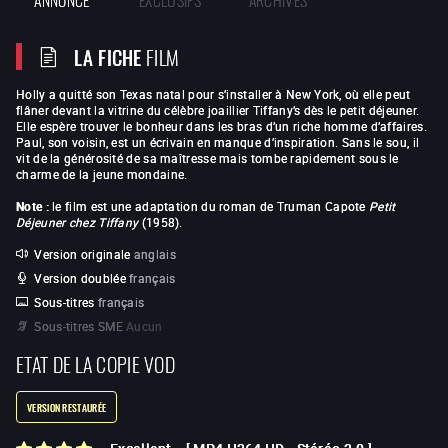
LA FICHE
FILM
Holly a quitté son Texas natal pour s’installer à New York, où elle peut
flâner devant la vitrine du célèbre joaillier Tiffany’s dès le petit déjeuner.
Elle espère trouver le bonheur dans les bras d’un riche homme d’affaires.
Paul, son voisin, est un écrivain en manque d’inspiration. Sans le sou, il
vit de la générosité de sa maîtresse mais tombe rapidement sous le
charme de la jeune mondaine.
Note :
le film est une adaptation du roman de Truman Capote
Petit
Déjeuner chez Tiffany
(1958).
Version originale
anglais
Version doublée
français
Sous-titres
français
Sous-titres SME
Aucun
ETAT DE LA COPIE VOD
VERSION RESTAURÉE