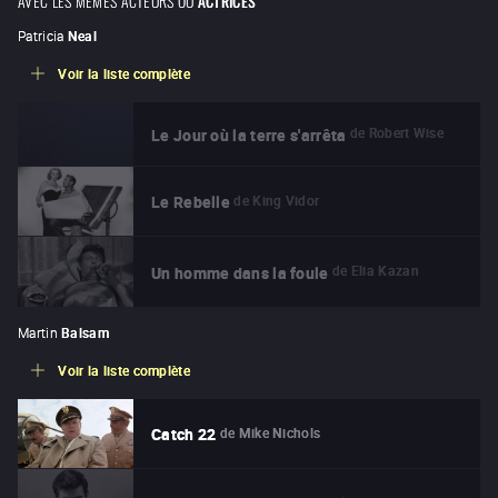
Patricia
Neal
Voir la liste complète
de
Robert Wise
Le Jour où la terre s'arrêta
de
King Vidor
Le Rebelle
de
Elia Kazan
Un homme dans la foule
Martin
Balsam
Voir la liste complète
de
Mike Nichols
Catch 22