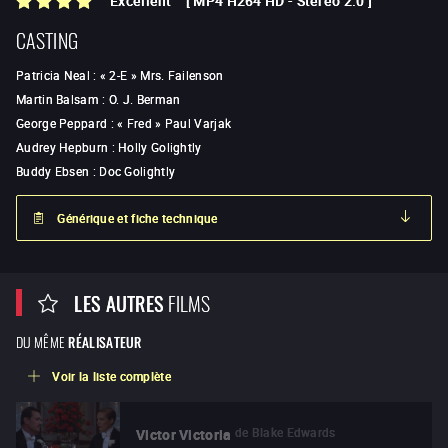
Excellent
[
MP4 H264 HD
-
Stéréo 2.0
]
CASTING
Patricia Neal
:
« 2-E » Mrs. Failenson
Martin Balsam
:
O. J. Berman
George Peppard
:
« Fred » Paul Varjak
Audrey Hepburn
:
Holly Golightly
Buddy Ebsen
:
Doc Golightly
Générique et fiche technique
LES AUTRES
FILMS
DU MÊME
RÉALISATEUR
Voir la liste complète
de
Blake Edwards
Victor Victoria