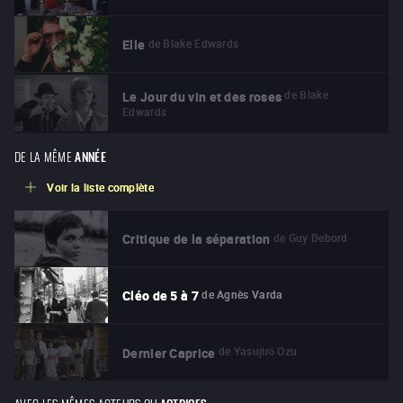
de
Blake Edwards
Elle
de
Blake
Le Jour du vin et des roses
Edwards
DE LA MÊME
ANNÉE
Voir la liste complète
de
Guy Debord
Critique de la séparation
de
Agnès Varda
Cléo de 5 à 7
de
Yasujirō Ozu
Dernier Caprice
AVEC LES MÊMES ACTEURS OU
ACTRICES