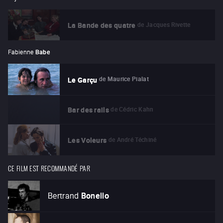
de
Jacques Rivette
La Bande des quatre
Fabienne
Babe
de
Maurice Pialat
Le Garçu
de
Cédric Kahn
Bar des rails
de
André Téchiné
Les Voleurs
CE FILM EST RECOMMANDÉ PAR
Bertrand
Bonello