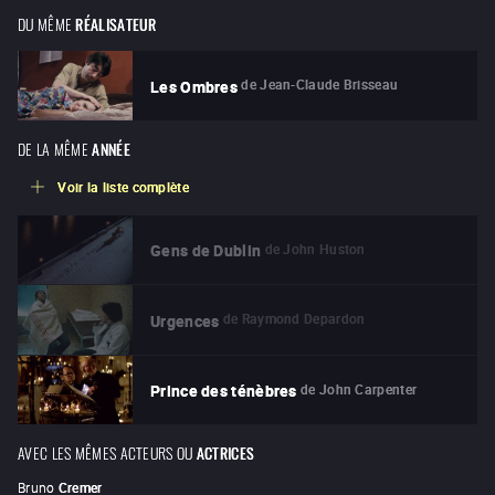
DU MÊME
RÉALISATEUR
de
Jean-Claude Brisseau
Les Ombres
DE LA MÊME
ANNÉE
Voir la liste complète
de
John Huston
Gens de Dublin
de
Raymond Depardon
Urgences
de
John Carpenter
Prince des ténèbres
AVEC LES MÊMES ACTEURS OU
ACTRICES
Bruno
Cremer