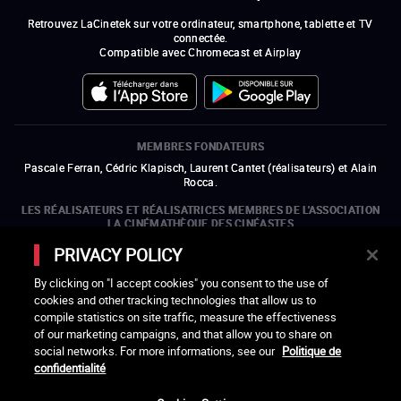
Retrouvez LaCinetek sur votre ordinateur, smartphone, tablette et TV
connectée.
Compatible avec Chromecast et Airplay
MEMBRES FONDATEURS
Pascale Ferran, Cédric Klapisch, Laurent Cantet (
réalisateurs
)
et
Alain
Rocca.
LES RÉALISATEURS ET RÉALISATRICES MEMBRES DE L'ASSOCIATION
LA CINÉMATHÈQUE DES CINÉASTES
Olivier Assayas, Bertrand Bonello, Michel Hazanavicius (représentant de
PRIVACY POLICY
l'ARP), Rebecca Zlotowski et Mikael Buch (représentant de la SRF)
By clicking on "I accept cookies" you consent to the use of
LES ORGANISMES MEMBRES DE L'ASSOCIATION LA CINÉMATHÈQUE
cookies and other tracking technologies that allow us to
DES CINÉASTES
compile statistics on site traffic, measure the effectiveness
ouvre une nouvelle fenêtre
Lien externe
ouvre une nouvelle fenêtre
Lien externe
ouvre une nouvelle fenêtre
Lien externe
ouvre une nouvelle fenêtre
Lien externe
of our marketing campaigns, and that allow you to share on
ouvre une nouvelle fenêtre
Lien externe
ouvre une nouvelle fenêtre
Lien externe
ouvre une nouvelle fenêtre
Lien externe
social networks. For more informations, see our
Politique de
ouvre une nouvelle fenêtre
Lien externe
ouvre une nouvelle fenêtre
Lien externe
ouvre une nouvelle fenêtre
Lien externe
ouvre une nouvelle fenêtre
Lien externe
ouvre une nouvelle fenêtre
Lien externe
confidentialité
ouvre une nouvelle fenêtre
Lien externe
ouvre une nouvelle fenêtre
Lien externe