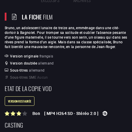
LA FICHE
FILM
Bruno, un adolescent lunaire de treize ans, emménage dans une cité-
dortoir à Bagnolet. Pour tromper sa solitude et oublier l’absence pesante
d’une figure maternelle, il se tourne vers son serin, un oiseau qui dans ses
rêves prend la forme d’un aigle. Mais dans sa classe spécialisée, Bruno
fait bientôt une mauvaise rencontre, en la personne de Jean-Roger.
Version originale
français
Version doublée
allemand
Sous-titres
allemand
Sous-titres SME
Aucun
ETAT DE LA COPIE VOD
VERSION RESTAURÉE
Bon
[
MP4 H264 SD
-
Stéréo 2.0
]
CASTING