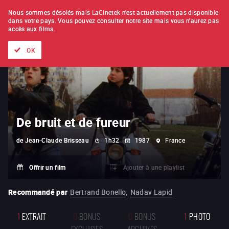
À L'UNITÉ
ABONNEMENT
Nous sommes désolés mais LaCinetek n'est actuellement pas disponible
dans votre pays.
Vous pouvez consulter notre site mais vous n'aurez pas
accès aux films.
Tous les films
Les listes de
Nouveautés
Trésors cachés
OK
De bruit et de fureur
de
Jean-Claude Brisseau
1h32
1987
France
Offrir un film
Ajouter à une playlist
Recommandé par
Bertrand Bonello
,
Nadav Lapid
1
EXTRAIT
0
BONUS
0
BONUS
1
PHOTO
EXCLUSIFS
ARCHIVES