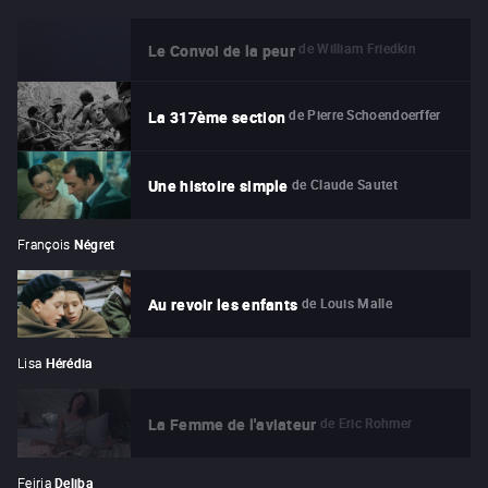
de
William Friedkin
Le Convoi de la peur
de
Pierre Schoendoerffer
La 317ème section
de
Claude Sautet
Une histoire simple
François
Négret
de
Louis Malle
Au revoir les enfants
Lisa
Hérédia
de
Eric Rohmer
La Femme de l'aviateur
Fejria
Deliba