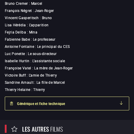
Bruno Cremer
:
Marcel
François Négret
:
Jean-Roger
Vincent Gasperitsch
:
Bruno
Lisa Hérédia
:
L'apparition
Fejria Deliba
:
Mina
Fabienne Babe
:
Le professeur
Antoine Fontaine
:
Le principal du CES
Luc Ponette
:
Le sous-directeur
Isabelle Hurtin
:
L'assistante sociale
Françoise Vatel
:
La mère de Jean-Roger
Victoire Buff
:
L'amie de Thierry
Sandrine Arnault
:
La fille de Marcel
Thierry Helaine
:
Thierry
Générique et fiche technique
LES AUTRES
FILMS