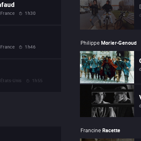
afaud
France
1h30
Philippe
Morier-Genoud
France
1h46
États-Unis
1h55
Francine
Racette