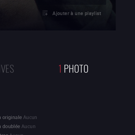
Ajouter à une playlist
IVES
1
PHOTO
 originale
Aucun
n doublée
Aucun