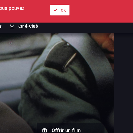
ous pouvez
À propos
Nos offres
Se connecter
FR
OK
s
Ciné-Club
Offrir un film