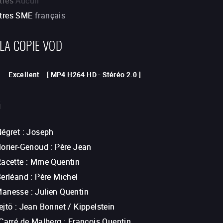
tres
Aucun
itres SME
français
 LA COPIE VOD
Excellent
[
MP4 H264 HD
-
Stéréo 2.0
]
G
Négret
:
Joseph
Morier-Genoud
:
Père Jean
Racette
:
Mme Quentin
Berléand
:
Père Michel
Manesse
:
Julien Quentin
ejtö
:
Jean Bonnet / Kippelstein
 Carré de Malberg
:
François Quentin