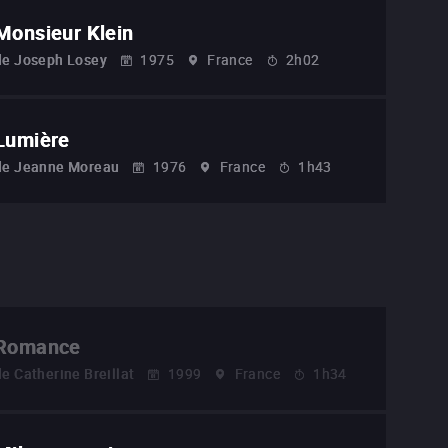
Monsieur Klein
de
Joseph Losey
1975
France
2h02
Lumière
de
Jeanne Moreau
1976
France
1h43
Romance
de
Catherine Breillat
1999
France
1h34