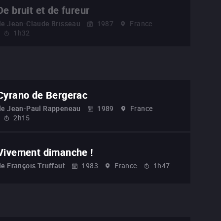
De bruit et de fureur
de
Jean-Claude Brisseau
1987
France
1h32
Cyrano de Bergerac
de
Jean-Paul Rappeneau
1989
France
2h15
Vivement dimanche !
de
François Truffaut
1983
France
1h47