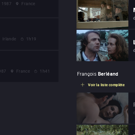
1987
France
Irlande
1h19
987
France
1h41
François
Berléand
Voir la liste complète