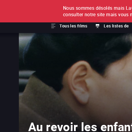
Nous sommes désolés mais LaCi
À L'UNITÉ
ABONNEMEN
consulter notre site mais vous 
Tous les films
Les listes de
Au revoir les enfan