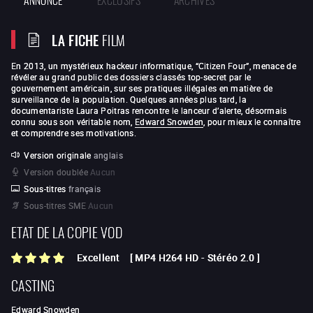
LA FICHE
FILM
En 2013, un mystérieux hackeur informatique, “Citizen Four”, menace de
révéler au grand public des dossiers classés top-secret par le
gouvernement américain, sur ses pratiques illégales en matière de
surveillance de la population. Quelques années plus tard, la
documentariste Laura Poitras rencontre le lanceur d’alerte, désormais
connu sous son véritable nom,
Edward Snowden
, pour mieux le connaître
et comprendre ses motivations.
Version originale
anglais
Version doublée
Aucun
Sous-titres
français
Sous-titres SME
Aucun
ETAT DE LA COPIE VOD
Excellent
[
MP4 H264 HD
-
Stéréo 2.0
]
CASTING
Edward Snowden