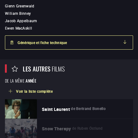
Glenn Greenwald
William Binney
Jacob Appelbaum
Ewen MacAskill
Générique et fiche technique
LES AUTRES
FILMS
DE LA MÊME
ANNÉE
Voir la liste complète
de
Bertrand Bonello
Saint Laurent
de
Ruben Östlund
Snow Therapy