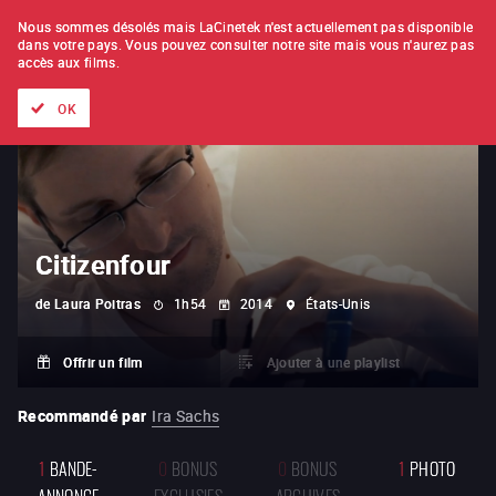
À L'UNITÉ
ABONNEMENT
Nous sommes désolés mais LaCinetek n'est actuellement pas disponible
dans votre pays.
Vous pouvez consulter notre site mais vous n'aurez pas
accès aux films.
Tous les films
Les listes de
Nouveautés
Trésors cachés
OK
Citizenfour
de
Laura Poitras
1h54
2014
États-Unis
Offrir un film
Ajouter à une playlist
Recommandé par
Ira Sachs
1
BANDE-
0
BONUS
0
BONUS
1
PHOTO
ANNONCE
EXCLUSIFS
ARCHIVES