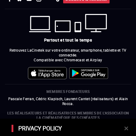
Partout et tout le temps
Retrouvez LaCinetek sur votre ordinateur, smartphone, tablette et TV
connectée.
Compatible avec Chromecast et Airplay
MEMBRES FONDATEURS
Pascale Ferran, Cédric Klapisch, Laurent Cantet (
réalisateurs
)
et
Alain
Rocca.
LES RÉALISATEURS ET RÉALISATRICES MEMBRES DE L'ASSOCIATION
LA CINÉMATHÈQUE DES CINÉASTES
Olivier Assayas, Bertrand Bonello, Michel Hazanavicius (représentant de
PRIVACY POLICY
l'ARP), Rebecca Zlotowski et Mikael Buch (représentant de la SRF)