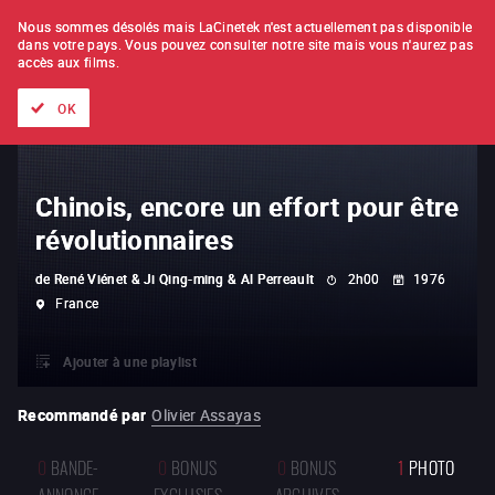
À L'UNITÉ
ABONNEMENT
Nous sommes désolés mais LaCinetek n'est actuellement pas disponible
dans votre pays.
Vous pouvez consulter notre site mais vous n'aurez pas
accès aux films.
Tous les films
Les listes de
Nouveautés
Trésors cachés
OK
Chinois, encore un effort pour être
révolutionnaires
de
René Viénet & Ji Qing-ming & Al Perreault
2h00
1976
France
Ajouter à une playlist
Recommandé par
Olivier Assayas
0
BANDE-
0
BONUS
0
BONUS
1
PHOTO
ANNONCE
EXCLUSIFS
ARCHIVES