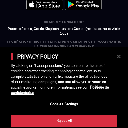
MEMBRES FONDATEURS
Pascale Ferran, Cédric Klapisch, Laurent Cantet (
réalisateurs
)
et
Alain
Rocca.
LES RÉALISATEURS ET RÉALISATRICES MEMBRES DE L'ASSOCIATION
LA CINÉMATHÈQUE DES CINÉASTES
Olivier Assayas, Bertrand Bonello, Michel Hazanavicius (représentant de
PRIVACY POLICY
l'ARP), Rebecca Zlotowski et Mikael Buch (représentant de la SRF)
By clicking on "I accept cookies" you consent to the use of
LES ORGANISMES MEMBRES DE L'ASSOCIATION LA CINÉMATHÈQUE
cookies and other tracking technologies that allow us to
DES CINÉASTES
compile statistics on site traffic, measure the effectiveness
ouvre une nouvelle fenêtre
Lien externe
ouvre une nouvelle fenêtre
Lien externe
ouvre une nouvelle fenêtre
Lien externe
ouvre une nouvelle fenêtre
Lien externe
of our marketing campaigns, and that allow you to share on
ouvre une nouvelle fenêtre
Lien externe
ouvre une nouvelle fenêtre
Lien externe
ouvre une nouvelle fenêtre
Lien externe
social networks. For more informations, see our
Politique de
ouvre une nouvelle fenêtre
Lien externe
ouvre une nouvelle fenêtre
Lien externe
ouvre une nouvelle fenêtre
Lien externe
ouvre une nouvelle fenêtre
Lien externe
ouvre une nouvelle fenêtre
Lien externe
confidentialité
ouvre une nouvelle fenêtre
Lien externe
ouvre une nouvelle fenêtre
Lien externe
Cookies Settings
LACINETEK EST SOUTENUE PAR
ouvre une nouvelle fenêtre
Lien externe
ouvre une nouvelle fenêtre
Lien externe
ouvre une nouvelle fenêtre
Lien externe
ouvre une nouvelle fenêtre
Lien externe
Reject All
REMERCIEMENTS - CRÉDITS