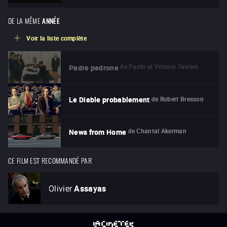
DE LA MÊME
ANNÉE
Voir la liste complète
de
Paolo et Vittorio Taviani
Padre padrone
de
Robert Bresson
Le Diable probablement
de
Chantal Akerman
News from Home
CE FILM EST RECOMMANDÉ PAR
Olivier
Assayas