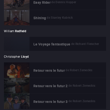
de
Dennis Hopper
Easy Rider
de
Stanley Kubrick
Shining
William
Redfield
de
Richard Fleischer
Le Voyage fantastique
Christopher
Lloyd
de
Robert Zemeckis
Retour vers le futur
de
Robert Zemeckis
Retour vers le futur 2
de
Robert Zemeckis
Retour vers le futur 3