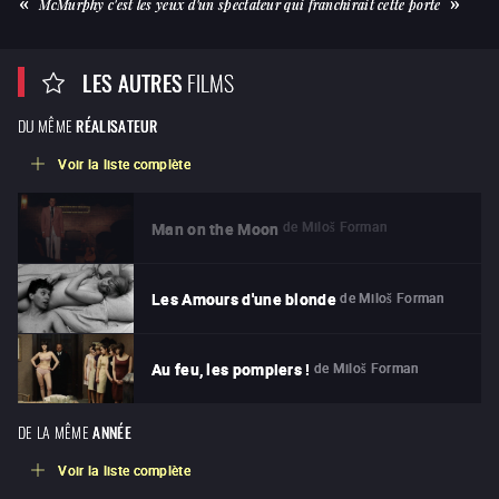
McMurphy c'est les yeux d'un spectateur qui franchirait cette porte
LES AUTRES
FILMS
DU MÊME
RÉALISATEUR
Voir la liste complète
de
Miloš Forman
Man on the Moon
de
Miloš Forman
Les Amours d'une blonde
de
Miloš Forman
Au feu, les pompiers !
DE LA MÊME
ANNÉE
Voir la liste complète