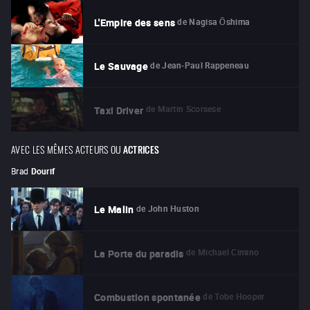
de
Nagisa Ōshima
L'Empire des sens
de
Jean-Paul Rappeneau
Le Sauvage
de
Martin Scorsese
Taxi Driver
AVEC LES MÊMES ACTEURS OU
ACTRICES
Brad
Dourif
de
John Huston
Le Malin
de
Michael Cimino
La Porte du paradis
de
Tobe Hooper
Combustion spontanée