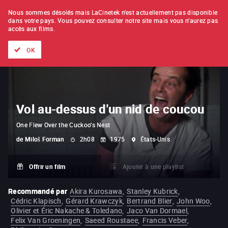
À L'UNITÉ
ABONNEMENT
Nous sommes désolés mais LaCinetek n'est actuellement pas disponible
dans votre pays.
Vous pouvez consulter notre site mais vous n'aurez pas
accès aux films.
Tous les films
Les listes de
Nouveautés
Trésors cachés
OK
Vol au-dessus d'un nid de coucou
One Flew Over the Cuckoo's Nest
de
Miloš Forman
2h08
1975
États-Unis
Offrir un film
Ajouter à une playlist
Recommandé par
Akira Kurosawa
,
Stanley Kubrick
,
Cédric Klapisch
,
Gérard Krawczyk
,
Bertrand Blier
,
John Woo
,
Olivier et Éric Nakache & Toledano
,
Jaco Van Dormael
,
Felix Van Groeningen
,
Saeed Roustaee
,
Francis Veber
,