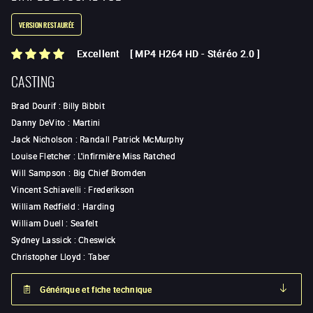
VERSION RESTAURÉE
Excellent
[
MP4 H264 HD
-
Stéréo 2.0
]
CASTING
Brad Dourif
:
Billy Bibbit
Danny DeVito
:
Martini
Jack Nicholson
:
Randall Patrick McMurphy
Louise Fletcher
:
L'infirmière Miss Ratched
Will Sampson
:
Big Chief Bromden
Vincent Schiavelli
:
Frederikson
William Redfield
:
Harding
William Duell
:
Seafelt
Sydney Lassick
:
Cheswick
Christopher Lloyd
:
Taber
Générique et fiche technique