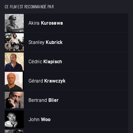
CE FILM EST RECOMMANDÉ PAR
Akira
Kurosawa
Stanley
Kubrick
Cédric
Klapisch
Gérard
Krawczyk
Bertrand
Blier
John
Woo