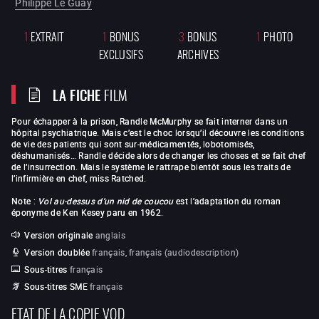
Philippe Le Guay
1
EXTRAIT
1
BONUS
3
BONUS
1
PHOTO
EXCLUSIFS
ARCHIVES
LA FICHE
FILM
Pour échapper à la prison, Randle McMurphy se fait interner dans un
hôpital psychiatrique. Mais c’est le choc lorsqu’il découvre les conditions
de vie des patients qui sont sur-médicamentés, lobotomisés,
déshumanisés… Randle décide alors de changer les choses et se fait chef
de l’insurrection. Mais le système le rattrape bientôt sous les traits de
l’infirmière en chef, miss Ratched.
Note :
Vol au-dessus d’un nid de coucou
est l’adaptation du roman
éponyme de Ken Kesey paru en 1962.
Version originale
anglais
Version doublée
français, français (audiodescription)
Sous-titres
français
Sous-titres SME
français
ETAT DE LA COPIE VOD