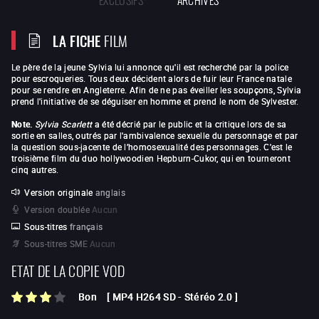
LA FICHE
FILM
Le père de la jeune Sylvia lui annonce qu'il est recherché par la police
pour escroqueries. Tous deux décident alors de fuir leur France natale
pour se rendre en Angleterre. Afin de ne pas éveiller les soupçons, Sylvia
prend l'initiative de se déguiser en homme et prend le nom de Sylvester.
Note.
Sylvia Scarlett
a été décrié par le public et la critique lors de sa
sortie en salles, outrés par l'ambivalence sexuelle du personnage et par
la question sous-jacente de l’homosexualité des personnages. C'est le
troisième film du duo hollywoodien Hepburn-Cukor, qui en tourneront
cinq autres.
Version originale
anglais
Version doublée
Aucun
Sous-titres
français
Sous-titres SME
Aucun
ETAT DE LA COPIE VOD
Bon
[
MP4 H264 SD
-
Stéréo 2.0
]