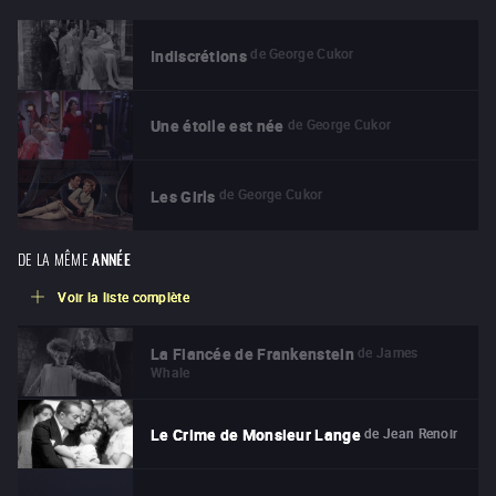
de
George Cukor
Indiscrétions
de
George Cukor
Une étoile est née
de
George Cukor
Les Girls
DE LA MÊME
ANNÉE
Voir la liste complète
de
James
La Fiancée de Frankenstein
Whale
de
Jean Renoir
Le Crime de Monsieur Lange