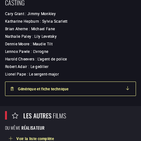
CASTING
Cary Grant
:
Jimmy Monkley
Katharine Hepburn
:
Sylvia Scarlett
Brian Aherne
:
Michael Fane
Nathalie Paley
:
Lily Levetsky
Dennie Moore
:
Maudie Tilt
Lennox Pawle
:
L'ivrogne
Harold Cheevers
:
L'agent de police
Robert Adair
:
Le geôllier
Lionel Pape
:
Le sergent-major
Générique et fiche technique
LES AUTRES
FILMS
DU MÊME
RÉALISATEUR
Voir la liste complète