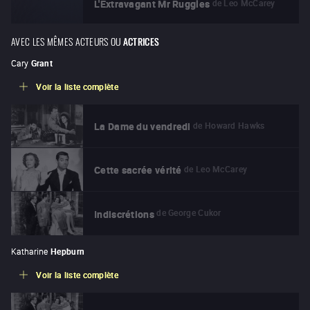
de
Leo McCarey
L'Extravagant Mr Ruggles
AVEC LES MÊMES ACTEURS OU
ACTRICES
Cary
Grant
Voir la liste complète
de
Howard Hawks
La Dame du vendredi
de
Leo McCarey
Cette sacrée vérité
de
George Cukor
Indiscrétions
Katharine
Hepburn
Voir la liste complète