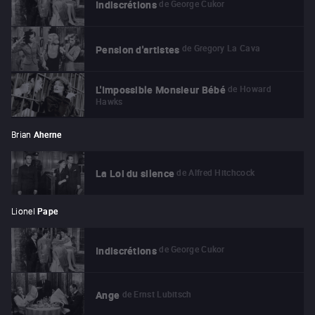
de
George Cukor
Indiscrétions
de
Gregory La Cava
Pension d'artistes
de
Howard
L'Impossible Monsieur Bébé
Hawks
Brian
Aherne
de
Alfred Hitchcock
La Loi du silence
Lionel
Pape
de
George Cukor
Indiscrétions
de
Ernst Lubitsch
Ange