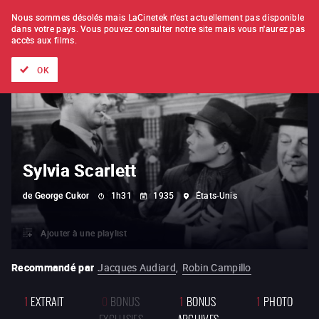
À L'UNITÉ
ABONNEMENT
Nous sommes désolés mais LaCinetek n'est actuellement pas disponible
dans votre pays.
Vous pouvez consulter notre site mais vous n'aurez pas
accès aux films.
Tous les films
Les listes de
Nouveautés
Trésors cachés
OK
Sylvia Scarlett
de
George Cukor
1h31
1935
États-Unis
Ajouter à une playlist
Recommandé par
Jacques Audiard
,
Robin Campillo
1
EXTRAIT
0
BONUS
1
BONUS
1
PHOTO
EXCLUSIFS
ARCHIVES