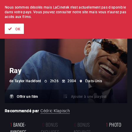
À L'UNITÉ
ABONNEMENT
Nous sommes désolés mais LaCinetek n'est actuellement pas disponible
dans votre pays.
Vous pouvez consulter notre site mais vous n'aurez pas
accès aux films.
Tous les films
Les listes de
Nouveautés
Trésors cachés
OK
Ray
de
Taylor Hackford
2h26
2004
États-Unis
Offrir un film
Ajouter à une playlist
Recommandé par
Cédric Klapisch
1
BANDE-
0
BONUS
0
BONUS
1
PHOTO
ANNONCE
EXCLUSIFS
ARCHIVES