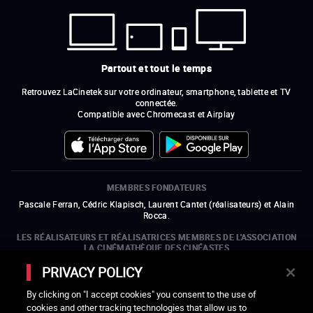
Partout et tout le temps
Retrouvez LaCinetek sur votre ordinateur, smartphone, tablette et TV
connectée.
Compatible avec Chromecast et Airplay
MEMBRES FONDATEURS
Pascale Ferran, Cédric Klapisch, Laurent Cantet (
réalisateurs
)
et
Alain
Rocca.
LES RÉALISATEURS ET RÉALISATRICES MEMBRES DE L'ASSOCIATION
LA CINÉMATHÈQUE DES CINÉASTES
Olivier Assayas, Bertrand Bonello, Michel Hazanavicius (représentant de
PRIVACY POLICY
l'ARP), Rebecca Zlotowski et Mikael Buch (représentant de la SRF)
By clicking on "I accept cookies" you consent to the use of
LES ORGANISMES MEMBRES DE L'ASSOCIATION LA CINÉMATHÈQUE
cookies and other tracking technologies that allow us to
DES CINÉASTES