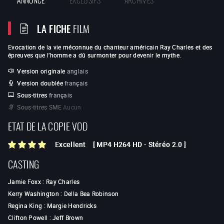
LA FICHE
FILM
Evocation de la vie méconnue du chanteur américain Ray Charles et des
épreuves que l’homme a dû surmonter pour devenir le mythe.
Version originale
anglais
Version doublée
français
Sous-titres
français
Sous-titres SME
Aucun
ETAT DE LA COPIE VOD
Excellent
[
MP4 H264 HD
-
Stéréo 2.0
]
CASTING
Jamie Foxx
:
Ray Charles
Kerry Washington
:
Della Bea Robinson
Regina King
:
Margie Hendricks
Clifton Powell
:
Jeff Brown