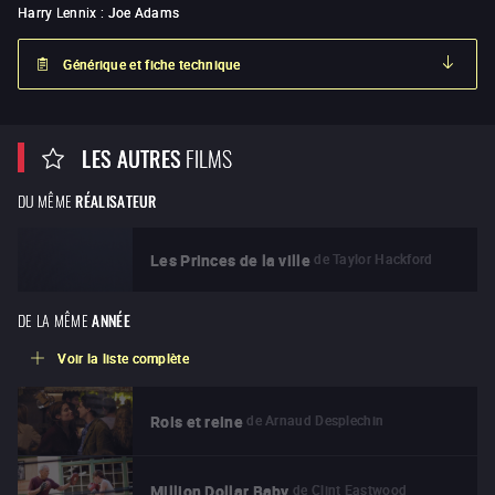
Harry Lennix
:
Joe Adams
Générique et fiche technique
LES AUTRES
FILMS
DU MÊME
RÉALISATEUR
de
Taylor Hackford
Les Princes de la ville
DE LA MÊME
ANNÉE
Voir la liste complète
de
Arnaud Desplechin
Rois et reine
de
Clint Eastwood
Million Dollar Baby