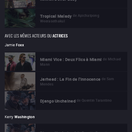
de
Apichatpong
Tropical Malady
Weerasethakul
AVEC LES MÊMES ACTEURS OU
ACTRICES
Jamie
Foxx
de
Michael
Miami Vice : Deux Flics à Miami
Mann
de
Sam
Jarhead : La Fin de l'innocence
Mendes
de
Quentin Tarantino
Django Unchained
Kerry
Washington