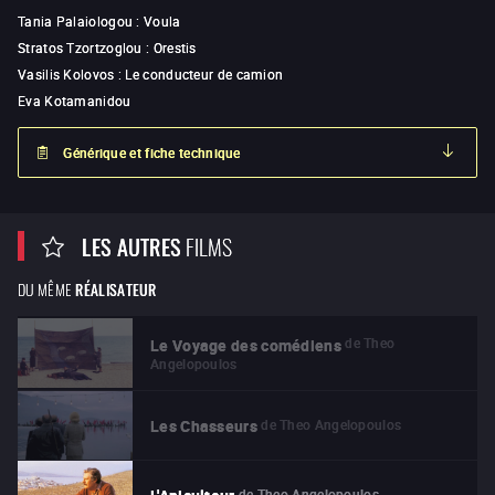
Tania Palaiologou
:
Voula
Stratos Tzortzoglou
:
Orestis
Vasilis Kolovos
:
Le conducteur de camion
Eva Kotamanidou
Générique et fiche technique
LES AUTRES
FILMS
DU MÊME
RÉALISATEUR
de
Theo
Le Voyage des comédiens
Angelopoulos
de
Theo Angelopoulos
Les Chasseurs
de
Theo Angelopoulos