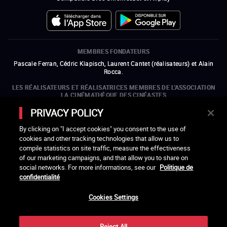
MEMBRES FONDATEURS
Pascale Ferran, Cédric Klapisch, Laurent Cantet (
réalisateurs
)
et
Alain
Rocca.
LES RÉALISATEURS ET RÉALISATRICES MEMBRES DE L'ASSOCIATION
LA CINÉMATHÈQUE DES CINÉASTES
Olivier Assayas, Bertrand Bonello, Michel Hazanavicius (représentant de
PRIVACY POLICY
l'ARP), Rebecca Zlotowski et Mikael Buch (représentant de la SRF)
By clicking on "I accept cookies" you consent to the use of
LES ORGANISMES MEMBRES DE L'ASSOCIATION LA CINÉMATHÈQUE
cookies and other tracking technologies that allow us to
DES CINÉASTES
compile statistics on site traffic, measure the effectiveness
ouvre une nouvelle fenêtre
Lien externe
ouvre une nouvelle fenêtre
Lien externe
ouvre une nouvelle fenêtre
Lien externe
ouvre une nouvelle fenêtre
Lien externe
of our marketing campaigns, and that allow you to share on
ouvre une nouvelle fenêtre
Lien externe
ouvre une nouvelle fenêtre
Lien externe
ouvre une nouvelle fenêtre
Lien externe
social networks. For more informations, see our
Politique de
ouvre une nouvelle fenêtre
Lien externe
ouvre une nouvelle fenêtre
Lien externe
ouvre une nouvelle fenêtre
Lien externe
ouvre une nouvelle fenêtre
Lien externe
ouvre une nouvelle fenêtre
Lien externe
confidentialité
ouvre une nouvelle fenêtre
Lien externe
ouvre une nouvelle fenêtre
Lien externe
Cookies Settings
LACINETEK EST SOUTENUE PAR
ouvre une nouvelle fenêtre
Lien externe
ouvre une nouvelle fenêtre
Lien externe
ouvre une nouvelle fenêtre
Lien externe
ouvre une nouvelle fenêtre
Lien externe
Reject All