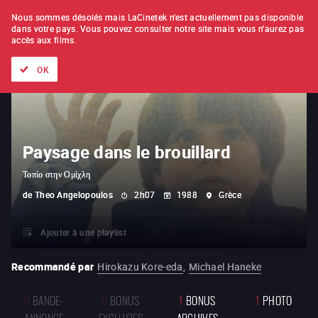
À L'UNITÉ
ABONNEMENT
Nous sommes désolés mais LaCinetek n'est actuellement pas disponible
dans votre pays.
Vous pouvez consulter notre site mais vous n'aurez pas
accès aux films.
Tous les films
Les listes de
Nouveautés
Trésors cachés
OK
Paysage dans le brouillard
Τοπίο στην Ομίχλη
de
Theo Angelopoulos
2h07
1988
Grèce
Ajouter à une playlist
Recommandé par
Hirokazu Kore-eda
,
Michael Haneke
0
BANDE-
0
BONUS
1
BONUS
1
PHOTO
ANNONCE
EXCLUSIFS
ARCHIVES