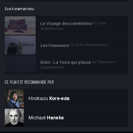
Eva Kotamanidou
de
Theo
Le Voyage des comédiens
Angelopoulos
de
Theo Angelopoulos
Les Chasseurs
de
Theodoros
Eléni : La Terre qui pleure
Angelopoulos
CE FILM EST RECOMMANDÉ PAR
Hirokazu
Kore-eda
Michael
Haneke