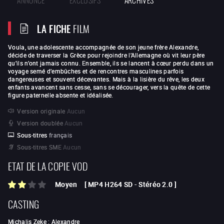
LA FICHE
FILM
Voula, une adolescente accompagnée de son jeune frère Alexandre,
décide de traverser la Grèce pour rejoindre l’Allemagne où vit leur père
qu’ils n’ont jamais connu. Ensemble, ils se lancent à cœur perdu dans un
voyage semé d’embûches et de rencontres masculines parfois
dangereuses et souvent décevantes. Mais à la lisière du rêve, les deux
enfants avancent sans cesse, sans se décourager, vers la quête de cette
figure paternelle absente et idéalisée.
Version originale
Aucun
Version doublée
Aucun
Sous-titres
français
Sous-titres SME
Aucun
ETAT DE LA COPIE VOD
Moyen
[
MP4 H264 SD
-
Stéréo 2.0
]
CASTING
Michalis Zeke
:
Alexandre