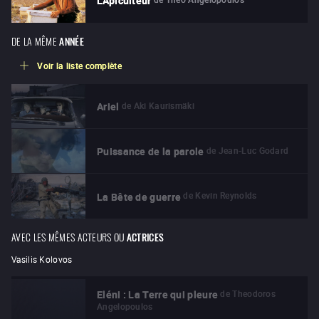
L'Apiculteur
DE LA MÊME
ANNÉE
Voir la liste complète
de
Aki Kaurismäki
Ariel
de
Jean-Luc Godard
Puissance de la parole
de
Kevin Reynolds
La Bête de guerre
AVEC LES MÊMES ACTEURS OU
ACTRICES
Vasilis Kolovos
de
Theodoros
Eléni : La Terre qui pleure
Angelopoulos