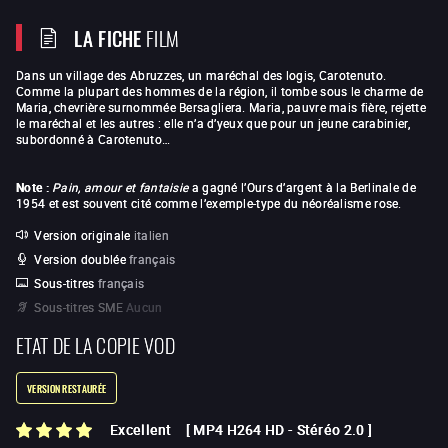
LA FICHE
FILM
Dans un village des Abruzzes, un maréchal des logis, Carotenuto.
Comme la plupart des hommes de la région, il tombe sous le charme de
Maria, chevrière surnommée Bersagliera. Maria, pauvre mais fière, rejette
le maréchal et les autres : elle n’a d’yeux que pour un jeune carabinier,
subordonné à Carotenuto…
Note :
Pain, amour et fantaisie
a gagné l’Ours d’argent à la Berlinale de
1954 et est souvent cité comme l’exemple-type du néoréalisme rose.
Version originale
italien
Version doublée
français
Sous-titres
français
Sous-titres SME
Aucun
ETAT DE LA COPIE VOD
VERSION RESTAURÉE
Excellent
[
MP4 H264 HD
-
Stéréo 2.0
]