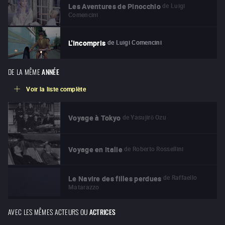
de
Luigi
Les Aventures de Pinocchio
Comencini
de
Luigi Comencini
L'Incompris
DE LA MÊME
ANNÉE
Voir la liste complète
de
Yasujirō Ozu
Voyage à Tokyo
de
Roberto Rossellini
Voyage en Italie
de
Raffaello
Le Navire des filles perdues
Matarazzo
AVEC LES MÊMES ACTEURS OU
ACTRICES