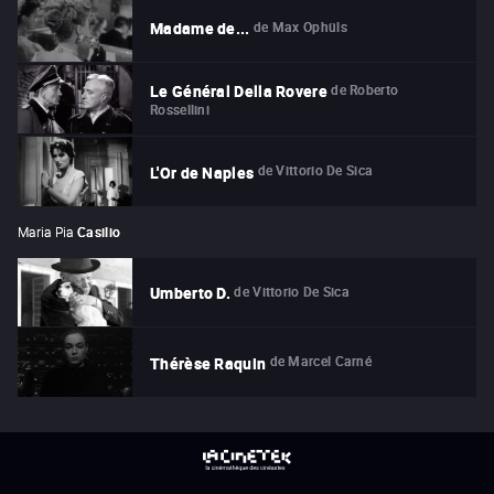
de
Max Ophüls
Madame de...
de
Roberto
Le Général Della Rovere
Rossellini
de
Vittorio De Sica
L'Or de Naples
Maria Pia
Casilio
de
Vittorio De Sica
Umberto D.
de
Marcel Carné
Thérèse Raquin