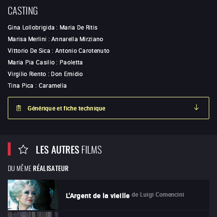
CASTING
Gina Lollobrigida
:
Maria De Ritis
Marisa Merlini
:
Annarella Mirziano
Vittorio De Sica
:
Antonio Carotenuto
Maria Pia Casilio
:
Paoletta
Virgilio Riento
:
Don Emidio
Tina Pica
:
Caramella
Générique et fiche technique
LES AUTRES
FILMS
DU MÊME
RÉALISATEUR
de
Luigi Comencini
L'Argent de la vieille