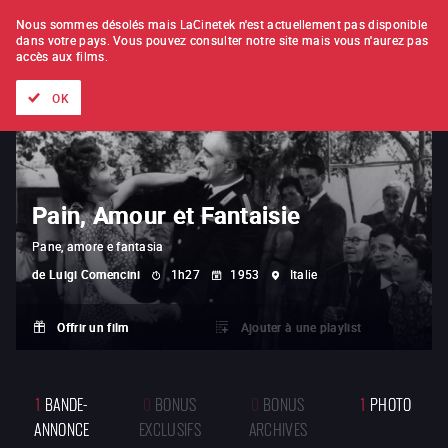
À L'UNITÉ
ABONNEMENT
Nous sommes désolés mais LaCinetek n'est actuellement pas disponible
dans votre pays.
Vous pouvez consulter notre site mais vous n'aurez pas
accès aux films.
Tous les films
Les listes de
Nouveautés
Trésors cachés
OK
Pain, Amour et Fantaisie
Pane, amore e fantasia
de
Luigi Comencini
1h27
1953
Italie
Offrir un film
Ajouter à une playlist
1
BANDE-
0
BONUS
0
BONUS
1
PHOTO
ANNONCE
EXCLUSIFS
ARCHIVES