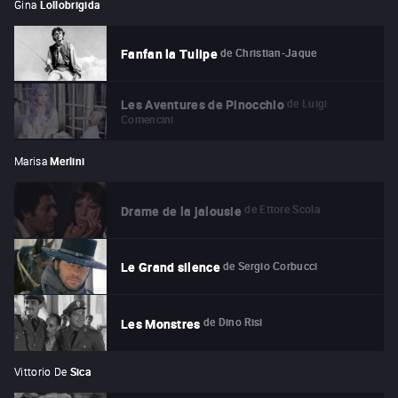
Gina
Lollobrigida
de
Christian-Jaque
Fanfan la Tulipe
de
Luigi
Les Aventures de Pinocchio
Comencini
Marisa
Merlini
de
Ettore Scola
Drame de la jalousie
de
Sergio Corbucci
Le Grand silence
de
Dino Risi
Les Monstres
Vittorio De
Sica