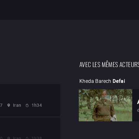
AVEC LES MÊMES ACTEUR
Kheda Barech
Defai
97
Iran
1h34
90
Iran
1h38