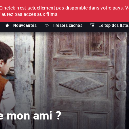
netek n'est actuellement pas disponible dans votre pays.
V
T
n'aurez pas accès aux films.
Nouveautés
Trésors cachés
Le top des liste
e mon ami ?