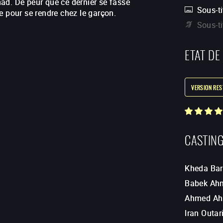
ad. De peur que ce dernier se fasse
Sous-ti
e pour se rendre chez le garçon.
Sous-t
ETAT DE
VERSION RE
CASTIN
Kheda Bar
Babek Ah
Ahmed Ah
Iran Outar