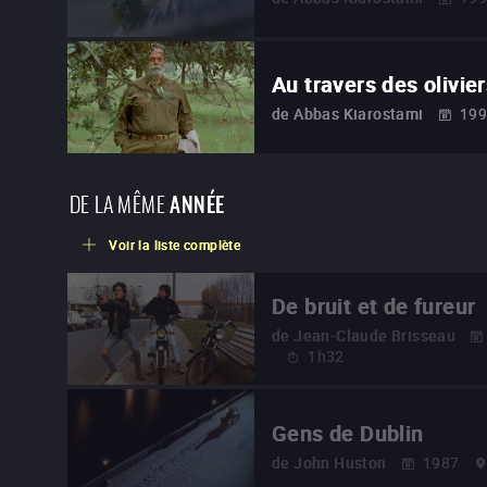
Au travers des olivie
de
Abbas Kiarostami
19
DE LA MÊME
ANNÉE
Voir la liste complète
De bruit et de fureur
de
Jean-Claude Brisseau
1h32
Gens de Dublin
de
John Huston
1987