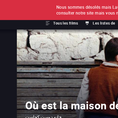
Nous sommes désolés mais LaCi
À L'UNITÉ
ABONNEMEN
consulter notre site mais vous 
Tous les films
Les listes de
Où est la maison d
خانه دوست کجاست