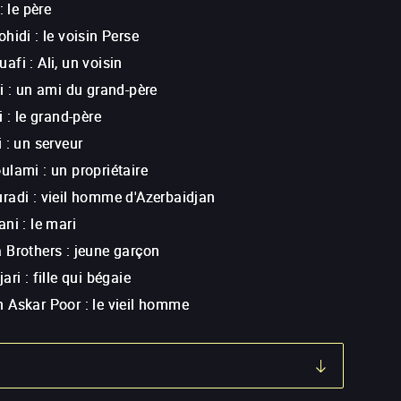
:
le père
ohidi
:
le voisin Perse
uafi
:
Ali, un voisin
i
:
un ami du grand-père
i
:
le grand-père
i
:
un serveur
oulami
:
un propriétaire
radi
:
vieil homme d'Azerbaidjan
ani
:
le mari
 Brothers
:
jeune garçon
jari
:
fille qui bégaie
 Askar Poor
:
le vieil homme