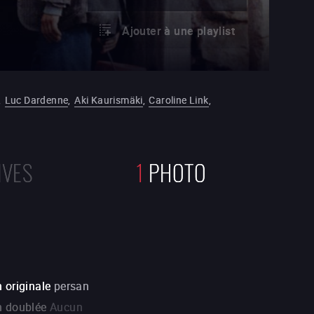
Ajouter à une playlist
,
Luc Dardenne
,
Aki Kaurismäki
,
Caroline Link
,
IVES
1
PHOTO
 originale
persan
n doublée
Aucun