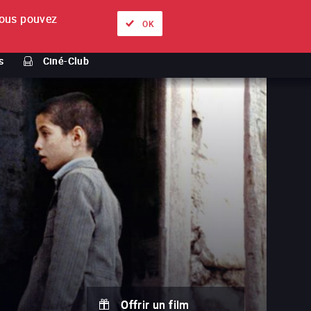
ous pouvez
À propos
Nos offres
Se connecter
FR
OK
s
Ciné-Club
Offrir un film