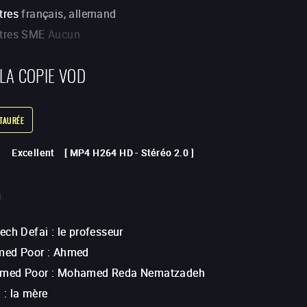
tres
français, allemand
itres SME
Aucun
 LA COPIE VOD
STAURÉE
Excellent
[
MP4 H264 HD
-
Stéréo 2.0
]
G
ech Defai
:
le professeur
med Poor
:
Ahmed
med Poor
:
Mohamed Reda Nematzadeh
i
:
la mère