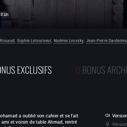
Iran
n Rouaud
,
Sophie Letourneur
,
Noémie Lvovsky
,
Jean-Pierre Dardenne
NUS EXCLUSIFS
0
BONUS ARCH
Mohamad a oublié son cahier et se fait
Version
n ami et voisin de table Ahmad, rentré
Versio