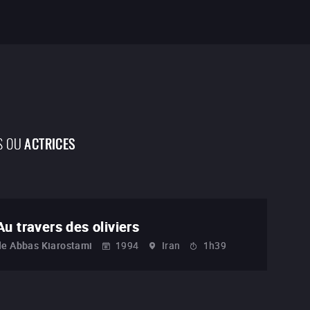
S OU
ACTRICES
Au travers des oliviers
de
Abbas Kiarostami
1994
Iran
1h39