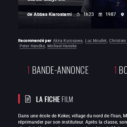
de
Abbas Kiarostami
1h23
1987
Recommandé par
Akira Kurosawa
,
Luc Moullet
,
Christia
Peter Handke
,
Michael Haneke
1
BANDE-ANNONCE
1
BO
LA FICHE
FILM
Dans une école de Koker, village du nord de l'Iran, 
réprimander par son instituteur. Après la classe, so