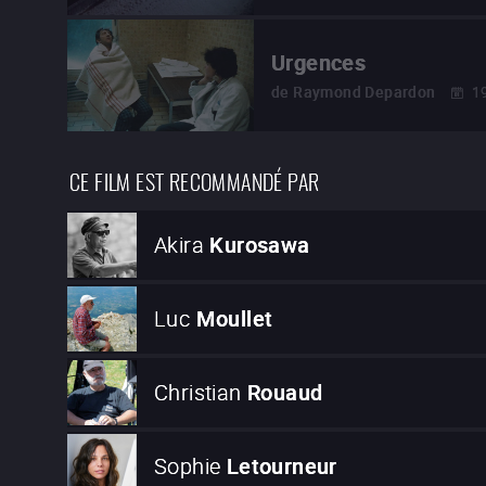
Urgences
de
Raymond Depardon
1
CE FILM EST RECOMMANDÉ PAR
Akira
Kurosawa
Luc
Moullet
Christian
Rouaud
Sophie
Letourneur