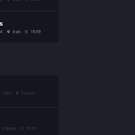
rs
94
Iran
1h39
1987
France
Irlande
1h19