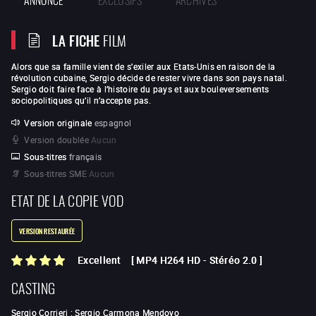
LA FICHE
FILM
Alors que sa famille vient de s’exiler aux Etats-Unis en raison de la
révolution cubaine, Sergio décide de rester vivre dans son pays natal.
Sergio doit faire face à l’histoire du pays et aux bouleversements
sociopolitiques qu’il n’accepte pas.
Version originale
espagnol
Version doublée
Aucun
Sous-titres
français
Sous-titres SME
Aucun
ETAT DE LA COPIE VOD
VERSION RESTAURÉE
Excellent
[
MP4 H264 HD
-
Stéréo 2.0
]
CASTING
Sergio Corrieri
:
Sergio Carmona Mendoyo