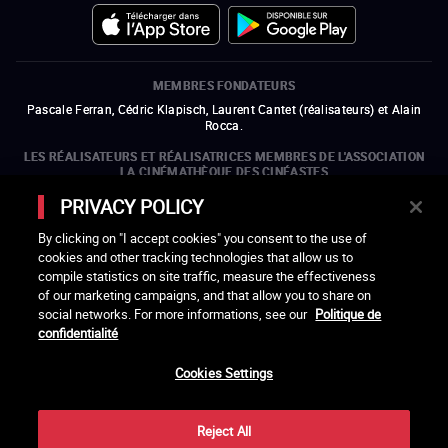
MEMBRES FONDATEURS
Pascale Ferran, Cédric Klapisch, Laurent Cantet (
réalisateurs
)
et
Alain
Rocca.
LES RÉALISATEURS ET RÉALISATRICES MEMBRES DE L'ASSOCIATION
LA CINÉMATHÈQUE DES CINÉASTES
Olivier Assayas, Bertrand Bonello, Michel Hazanavicius (représentant de
PRIVACY POLICY
l'ARP), Rebecca Zlotowski et Mikael Buch (représentant de la SRF)
By clicking on "I accept cookies" you consent to the use of
LES ORGANISMES MEMBRES DE L'ASSOCIATION LA CINÉMATHÈQUE
cookies and other tracking technologies that allow us to
DES CINÉASTES
compile statistics on site traffic, measure the effectiveness
ouvre une nouvelle fenêtre
Lien externe
ouvre une nouvelle fenêtre
Lien externe
ouvre une nouvelle fenêtre
Lien externe
ouvre une nouvelle fenêtre
Lien externe
of our marketing campaigns, and that allow you to share on
ouvre une nouvelle fenêtre
Lien externe
ouvre une nouvelle fenêtre
Lien externe
ouvre une nouvelle fenêtre
Lien externe
social networks. For more informations, see our
Politique de
ouvre une nouvelle fenêtre
Lien externe
ouvre une nouvelle fenêtre
Lien externe
ouvre une nouvelle fenêtre
Lien externe
ouvre une nouvelle fenêtre
Lien externe
ouvre une nouvelle fenêtre
Lien externe
confidentialité
ouvre une nouvelle fenêtre
Lien externe
ouvre une nouvelle fenêtre
Lien externe
Cookies Settings
LACINETEK EST SOUTENUE PAR
ouvre une nouvelle fenêtre
Lien externe
ouvre une nouvelle fenêtre
Lien externe
ouvre une nouvelle fenêtre
Lien externe
ouvre une nouvelle fenêtre
Lien externe
Reject All
REMERCIEMENTS - CRÉDITS