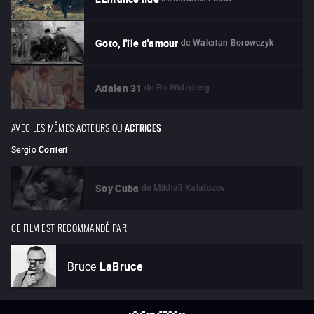
de
Walerian Borowczyk
Goto, l'île d'amour
de
Bo Widerberg
Adalen 31
AVEC LES MÊMES ACTEURS OU
ACTRICES
Sergio
Corrieri
de
Mikhaïl Kalatozov
Soy Cuba
CE FILM EST RECOMMANDÉ PAR
Bruce
LaBruce