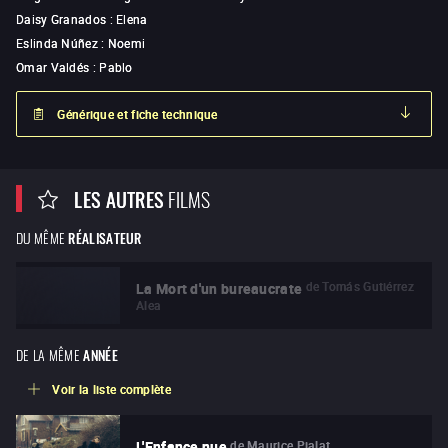
Daisy Granados
:
Elena
Eslinda Núñez
:
Noemi
Omar Valdés
:
Pablo
Générique et fiche technique
LES AUTRES
FILMS
DU MÊME
RÉALISATEUR
de
Tomás Gutiérrez
La Mort d'un bureaucrate
Alea
DE LA MÊME
ANNÉE
Voir la liste complète
de
Maurice Pialat
L'Enfance nue