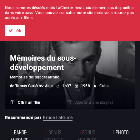
À L'UNITÉ
ABONNEMENT
Nous sommes désolés mais LaCinetek n'est actuellement pas disponible
dans votre pays.
Vous pouvez consulter notre site mais vous n'aurez pas
accès aux films.
Tous les films
Les listes de
Nouveautés
Trésors cachés
OK
Mémoires du sous-
développement
Memorias del subdesarrollo
de
Tomás Gutiérrez Alea
1h37
1968
Cuba
Offrir un film
Ajouter à une playlist
Recommandé par
Bruce LaBruce
1
BANDE-
0
BONUS
0
BONUS
1
PHOTO
ANNONCE
EXCLUSIFS
ARCHIVES