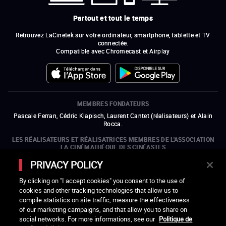
Partout et tout le temps
Retrouvez LaCinetek sur votre ordinateur, smartphone, tablette et TV
connectée.
Compatible avec Chromecast et Airplay
MEMBRES FONDATEURS
Pascale Ferran, Cédric Klapisch, Laurent Cantet (
réalisateurs
)
et
Alain
Rocca.
LES RÉALISATEURS ET RÉALISATRICES MEMBRES DE L'ASSOCIATION
LA CINÉMATHÈQUE DES CINÉASTES
Olivier Assayas, Bertrand Bonello, Michel Hazanavicius (représentant de
PRIVACY POLICY
l'ARP), Rebecca Zlotowski et Mikael Buch (représentant de la SRF)
By clicking on "I accept cookies" you consent to the use of
LES ORGANISMES MEMBRES DE L'ASSOCIATION LA CINÉMATHÈQUE
cookies and other tracking technologies that allow us to
DES CINÉASTES
compile statistics on site traffic, measure the effectiveness
ouvre une nouvelle fenêtre
Lien externe
ouvre une nouvelle fenêtre
Lien externe
ouvre une nouvelle fenêtre
Lien externe
ouvre une nouvelle fenêtre
Lien externe
of our marketing campaigns, and that allow you to share on
ouvre une nouvelle fenêtre
Lien externe
ouvre une nouvelle fenêtre
Lien externe
ouvre une nouvelle fenêtre
Lien externe
social networks. For more informations, see our
Politique de
ouvre une nouvelle fenêtre
Lien externe
ouvre une nouvelle fenêtre
Lien externe
ouvre une nouvelle fenêtre
Lien externe
ouvre une nouvelle fenêtre
Lien externe
ouvre une nouvelle fenêtre
Lien externe
ouvre une nouvelle fenêtre
Lien externe