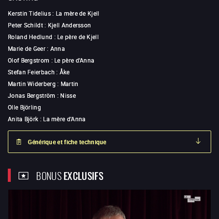
Kerstin Tidelius
:
La mère de Kjell
Peter Schildt
:
Kjell Andersson
Roland Hedlund
:
Le père de Kjell
Marie de Geer
:
Anna
Olof Bergstrom
:
Le père d'Anna
Stefan Feierbach
:
Åke
Martin Widerberg
:
Martin
Jonas Bergström
:
Nisse
Olle Björling
Anita Björk
:
La mère d'Anna
Générique et fiche technique
BONUS
EXCLUSIFS