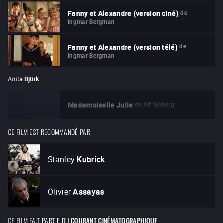
de
Fanny et Alexandre (version ciné)
Ingmar Bergman
de
Fanny et Alexandre (version télé)
Ingmar Bergman
Anita
Björk
de
Alf Sjöberg
Mademoiselle Julie
CE FILM EST RECOMMANDÉ PAR
Stanley
Kubrick
Olivier
Assayas
CE FILM FAIT PARTIE DU
COURANT CINÉMATOGRAPHIQUE