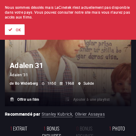
À L'UNITÉ
ABONNEMENT
Nous sommes désolés mais LaCinetek n'est actuellement pas disponible
dans votre pays.
Vous pouvez consulter notre site mais vous n'aurez pas
accès aux films.
Tous les films
Les listes de
Nouveautés
Trésors cachés
OK
Adalen 31
Ådalen '31
de
Bo Widerberg
1h50
1968
Suède
Offrir un film
Ajouter à une playlist
Recommandé par
Stanley Kubrick
,
Olivier Assayas
1
EXTRAIT
1
BONUS
0
BONUS
1
PHOTO
EXCLUSIFS
ARCHIVES