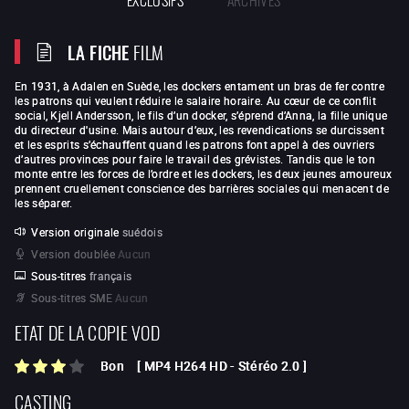
LA FICHE
FILM
En 1931, à Adalen en Suède, les dockers entament un bras de fer contre
les patrons qui veulent réduire le salaire horaire. Au cœur de ce conflit
social, Kjell Andersson, le fils d’un docker, s’éprend d’Anna, la fille unique
du directeur d'usine. Mais autour d’eux, les revendications se durcissent
et les esprits s’échauffent quand les patrons font appel à des ouvriers
d’autres provinces pour faire le travail des grévistes. Tandis que le ton
monte entre les forces de l’ordre et les dockers, les deux jeunes amoureux
prennent cruellement conscience des barrières sociales qui menacent de
les séparer.
Version originale
suédois
Version doublée
Aucun
Sous-titres
français
Sous-titres SME
Aucun
ETAT DE LA COPIE VOD
Bon
[
MP4 H264 HD
-
Stéréo 2.0
]
CASTING