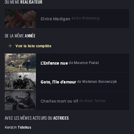
DU MÊME
RÉALISATEUR
de
Bo Widerberg
Elvira Madigan
DE LA MÊME
ANNÉE
Voir la liste complète
de
Maurice Pialat
L'Enfance nue
de
Walerian Borowczyk
Goto, l'île d'amour
de
Alain Tanner
Charles mort ou vif
AVEC LES MÊMES ACTEURS OU
ACTRICES
Kerstin
Tidelius