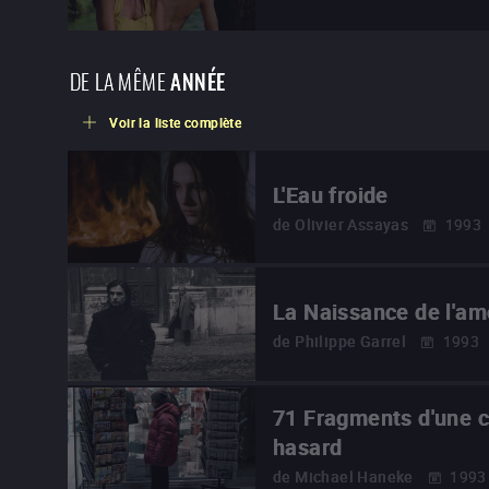
DE LA MÊME
ANNÉE
Voir la liste complète
L'Eau froide
de
Olivier Assayas
1993
La Naissance de l'am
de
Philippe Garrel
1993
71 Fragments d'une c
hasard
de
Michael Haneke
1993