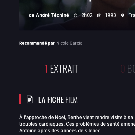
de
André Téchiné
2h02
1993
Fr
Recommandé par
Nicole Garcia
1
EXTRAIT
0
B
LA FICHE
FILM
À l’approche de Noël, Berthe vient rendre visite à sa 
troubles cardiaques. Ces problèmes de santé amènen
Antoine après des années de silence.