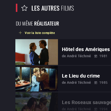
LES AUTRES
FILMS
DU MÊME
RÉALISATEUR
Voir la liste complète
Hôtel des Amériques
de
André Téchiné
1981
Le Lieu du crime
de
André Téchiné
1985
Les Roseaux sauvag
de
André Téchiné
1994