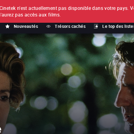
netek n'est actuellement pas disponible dans votre pays.
V
T
n'aurez pas accès aux films.
Nouveautés
Trésors cachés
Le top des liste
e