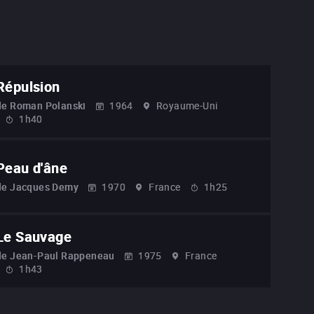
Répulsion
de
Roman Polanski
1964
Royaume-Uni
1h40
Peau d'âne
de
Jacques Demy
1970
France
1h25
Le Sauvage
de
Jean-Paul Rappeneau
1975
France
1h43