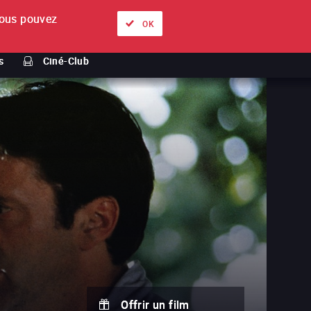
ous pouvez
À propos
Nos offres
Se connecter
FR
OK
s
Ciné-Club
Offrir un film