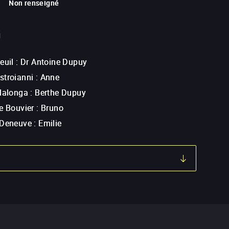
Non renseigné
G
euil
:
Dr Antoine Dupuy
stroianni
:
Anne
llalonga
:
Berthe Dupuy
e Bouvier
:
Bruno
 Deneuve
:
Emilie