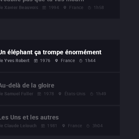
de
Xavier Beauvois
1994
France
1h58
Un éléphant ça trompe énormément
de
Yves Robert
1976
France
1h44
Au-delà de la gloire
de
Samuel Fuller
1978
États-Unis
1h49
Les Uns et les autres
de
Claude Lelouch
1981
France
3h04