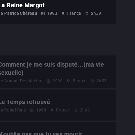
La Reine Margot
de
Patrice Chéreau
1993
France
2h39
Comment je me suis disputé...(ma vie
sexuelle)
de
Arnaud Desplechin
1996
France
2h53
Le Temps retrouvé
de
Raoul Ruiz
1998
France
2h43
N'oublie pas que tu vas mourir