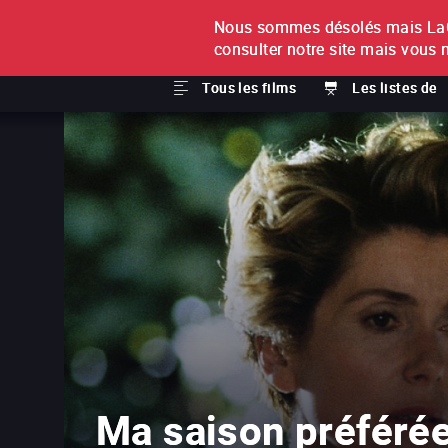
Nous sommes désolés mais LaCi
À L'UNITÉ
ABONNEMEN
consulter notre site mais vous 
Tous les films
Les listes de
Ma saison préféré