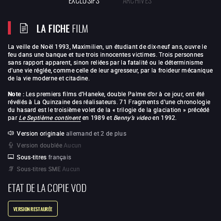
LA FICHE
FILM
La veille de Noël 1993, Maximilien, un étudiant de dix-neuf ans, ouvre le
feu dans une banque et tue trois innocentes victimes. Trois personnes
sans rapport apparent, sinon reliées par la fatalité ou le déterminisme
d’une vie réglée, comme celle de leur agresseur, par la froideur mécanique
de la vie moderne et citadine.
Note :
Les premiers films d'Haneke, double Palme d’or à ce jour, ont été
révélés à La Quinzaine des réalisateurs. 71 Fragments d'une chronologie
du hasard est le troisième volet de la « trilogie de la glaciation » précédé
par
Le Septième continent
en 1989 et
Benny’s video
en 1992.
Version originale
allemand et 2 de plus
Version doublée
Aucun
Sous-titres
français
Sous-titres SME
Aucun
ETAT DE LA COPIE VOD
VERSION RESTAURÉE