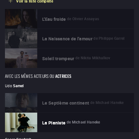
Voir la liste complète
de
Olivier Assayas
L'Eau froide
de
Philippe Garrel
La Naissance de l'amour
de
Nikita Mikhalkov
Soleil trompeur
AVEC LES MÊMES ACTEURS OU
ACTRICES
Udo
Samel
de
Michael Haneke
Le Septième continent
de
Michael Haneke
La Pianiste