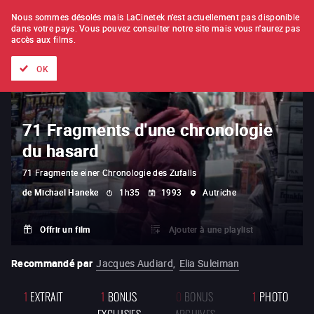
À L'UNITÉ
ABONNEMENT
Nous sommes désolés mais LaCinetek n'est actuellement pas disponible
dans votre pays.
Vous pouvez consulter notre site mais vous n'aurez pas
accès aux films.
Tous les films
Les listes de
Nouveautés
Trésors cachés
OK
71 Fragments d'une chronologie
du hasard
71 Fragmente einer Chronologie des Zufalls
de
Michael Haneke
1h35
1993
Autriche
Offrir un film
Ajouter à une playlist
Recommandé par
Jacques Audiard
,
Elia Suleiman
1
EXTRAIT
1
BONUS
0
BONUS
1
PHOTO
EXCLUSIFS
ARCHIVES