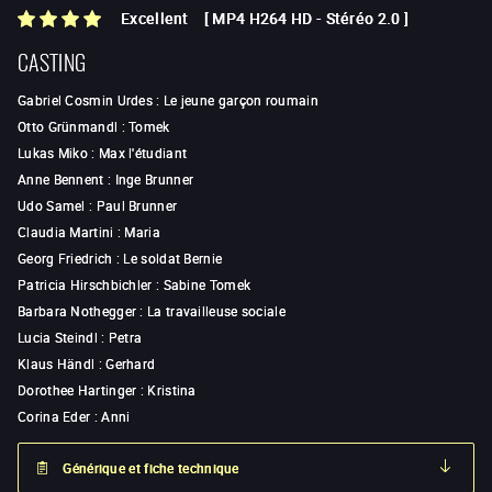
Excellent
[
MP4 H264 HD
-
Stéréo 2.0
]
CASTING
Gabriel Cosmin Urdes
:
Le jeune garçon roumain
Otto Grünmandl
:
Tomek
Lukas Miko
:
Max l'étudiant
Anne Bennent
:
Inge Brunner
Udo Samel
:
Paul Brunner
Claudia Martini
:
Maria
Georg Friedrich
:
Le soldat Bernie
Patricia Hirschbichler
:
Sabine Tomek
Barbara Nothegger
:
La travailleuse sociale
Lucia Steindl
:
Petra
Klaus Händl
:
Gerhard
Dorothee Hartinger
:
Kristina
Corina Eder
:
Anni
Générique et fiche technique