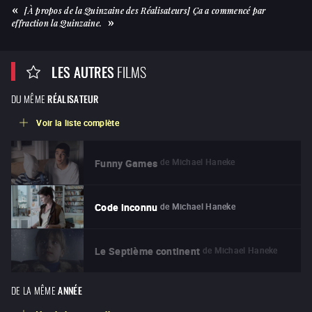
[À propos de la Quinzaine des Réalisateurs] Ça a commencé par
effraction la Quinzaine.
LES AUTRES
FILMS
DU MÊME
RÉALISATEUR
Voir la liste complète
de
Michael Haneke
Funny Games
de
Michael Haneke
Code inconnu
de
Michael Haneke
Le Septième continent
DE LA MÊME
ANNÉE