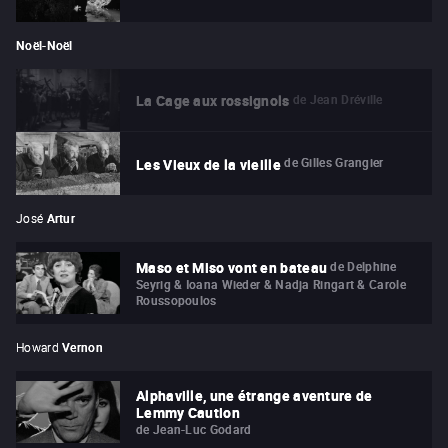
Noël-Noël
de
Jean Dréville
La Cage aux rossignols
de
Gilles Grangier
Les Vieux de la vieille
José
Artur
de
Delphine
Maso et Miso vont en bateau
Seyrig & Ioana Wieder & Nadja Ringart & Carole
Roussopoulos
Howard
Vernon
Alphaville, une étrange aventure de
Lemmy Caution
de
Jean-Luc Godard