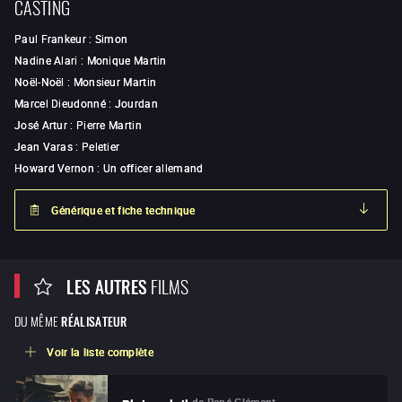
CASTING
Paul Frankeur
:
Simon
Nadine Alari
:
Monique Martin
Noël-Noël
:
Monsieur Martin
Marcel Dieudonné
:
Jourdan
José Artur
:
Pierre Martin
Jean Varas
:
Peletier
Howard Vernon
:
Un officer allemand
Générique et fiche technique
LES AUTRES
FILMS
DU MÊME
RÉALISATEUR
Voir la liste complète