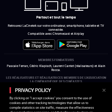
Partout et tout le temps
Retrouvez LaCinetek sur votre ordinateur, smartphone, tablette et TV
connectée.
Compatible avec Chromecast et Airplay
MEMBRES FONDATEURS
Pascale Ferran, Cédric Klapisch, Laurent Cantet (
réalisateurs
)
et
Alain
Rocca.
LES RÉALISATEURS ET RÉALISATRICES MEMBRES DE L'ASSOCIATION
LA CINÉMATHÈQUE DES CINÉASTES
Olivier Assayas, Bertrand Bonello, Michel Hazanavicius (représentant de
PRIVACY POLICY
l'ARP), Rebecca Zlotowski et Mikael Buch (représentant de la SRF)
By clicking on "I accept cookies" you consent to the use of
LES ORGANISMES MEMBRES DE L'ASSOCIATION LA CINÉMATHÈQUE
cookies and other tracking technologies that allow us to
DES CINÉASTES
compile statistics on site traffic, measure the effectiveness
ouvre une nouvelle fenêtre
Lien externe
ouvre une nouvelle fenêtre
Lien externe
ouvre une nouvelle fenêtre
Lien externe
ouvre une nouvelle fenêtre
Lien externe
ouvre une nouvelle fenêtre
Lien externe
ouvre une nouvelle fenêtre
Lien externe
ouvre une nouvelle fenêtre
Lien externe