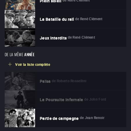
de
René Clément
Plein soleil
de
René Clément
La Bataille du rail
de
René Clément
Jeux interdits
DE LA MÊME
ANNÉE
Voir la liste complète
de
Roberto Rossellini
Païsa
de
John Ford
La Poursuite infernale
de
Jean Renoir
Partie de campagne