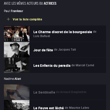
AVEC LES MÊMES ACTEURS OU
ACTRICES
Paul
Frankeur
Voir la liste complète
de
Le Charme discret de la bourgeoisie
Luis Buñuel
de
Jacques Tati
Jour de fête
de
Marcel Carné
Les Enfants du paradis
Nadine
Alari
de
Arnaud Desplechin
La Sentinelle
de
Maurice Labro
Le Fauve est lâché