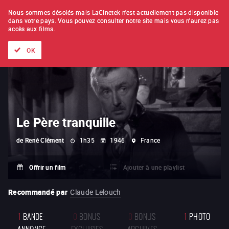
À L'UNITÉ
ABONNEMENT
Nous sommes désolés mais LaCinetek n'est actuellement pas disponible
dans votre pays.
Vous pouvez consulter notre site mais vous n'aurez pas
accès aux films.
Tous les films
Les listes de
Nouveautés
Trésors cachés
OK
Le Père tranquille
de
René Clément
1h35
1946
France
Offrir un film
Ajouter à une playlist
Recommandé par
Claude Lelouch
1
BANDE-
0
BONUS
0
BONUS
1
PHOTO
ANNONCE
EXCLUSIFS
ARCHIVES