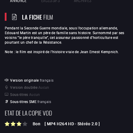
LA FICHE
FILM
Pendant la Seconde Guerre mondiale, sous l’occupation allemande,
Edouard Martin est un père de famille sans histoire. Surnommé par ses
voisins “le père tranquille”, cet assureur passionné d'horticulture est
pourtant un chef de la Résistance.
Note : le film est inspiré de l’histoire vraie de Jean Ernest Kempnich.
Version originale
français
Version doublée
Aucun
Sous-titres
Aucun
Sous-titres SME
français
ETAT DE LA COPIE VOD
Bon
[
MP4 H264 HD
-
Stéréo 2.0
]