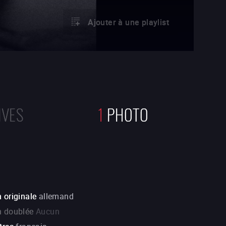
Ajouter à une playlist
IVES
1
PHOTO
 originale
allemand
n doublée
Aucun