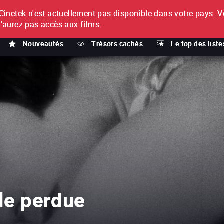
netek n'est actuellement pas disponible dans votre pays.
V
T
n'aurez pas accès aux films.
Nouveautés
Trésors cachés
Le top des liste
lle perdue