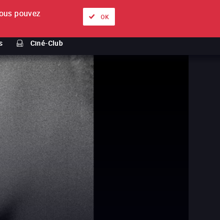
ous pouvez
À propos
Nos offres
Se connecter
FR
OK
s
Ciné-Club