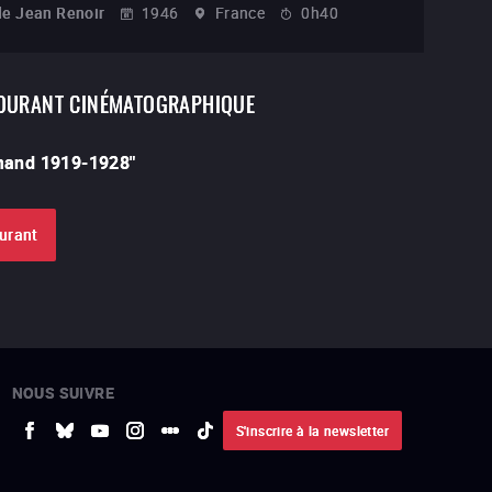
de
Jean Renoir
1946
France
0h40
OURANT CINÉMATOGRAPHIQUE
mand 1919-1928
"
ourant
NOUS SUIVRE
S'inscrire à la newsletter