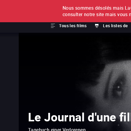
Nous sommes désolés mais LaCi
À L'UNITÉ
ABONNEMEN
consulter notre site mais vous 
Tous les films
Les listes de
Le Journal d'une fi
Tagebuch einer Verlorenen