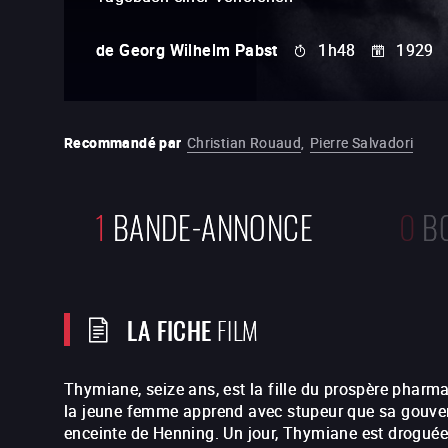
de
Georg Wilhelm Pabst
1h48
1929
Recommandé par
Christian Rouaud
,
Pierre Salvadori
1
BANDE-ANNONCE
0
B
LA FICHE
FILM
Thymiane, seize ans, est la fille du prospère phar
la jeune femme apprend avec stupeur que sa gouver
enceinte de Henning. Un jour, Thymiane est droguée