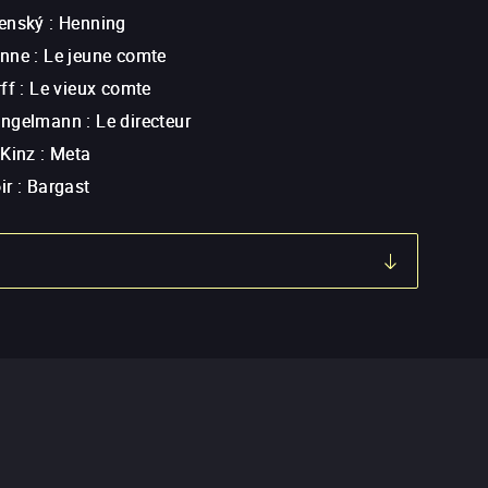
enský
:
Henning
anne
:
Le jeune comte
ff
:
Le vieux comte
Engelmann
:
Le directeur
 Kinz
:
Meta
ir
:
Bargast