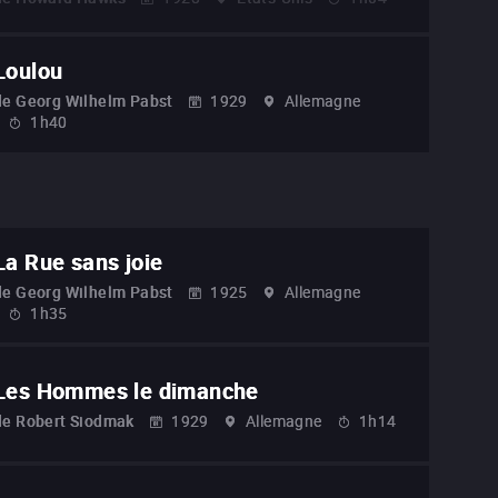
Loulou
de
Georg Wilhelm Pabst
1929
Allemagne
1h40
La Rue sans joie
de
Georg Wilhelm Pabst
1925
Allemagne
1h35
Les Hommes le dimanche
de
Robert Siodmak
1929
Allemagne
1h14