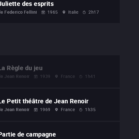
Juliette des esprits
de
Federico Fellini
1965
Italie
2h17
La Règle du jeu
de
Jean Renoir
1939
France
1h41
Le Petit théâtre de Jean Renoir
de
Jean Renoir
1969
France
1h35
Partie de campagne