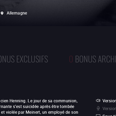
Allemagne
ONUS EXCLUSIFS
0
BONUS ARCH
macien Henning. Le jour de sa communion,
Version
nante s’est suicidée après être tombée
Versio
 et violée par Meinert, un employé de son