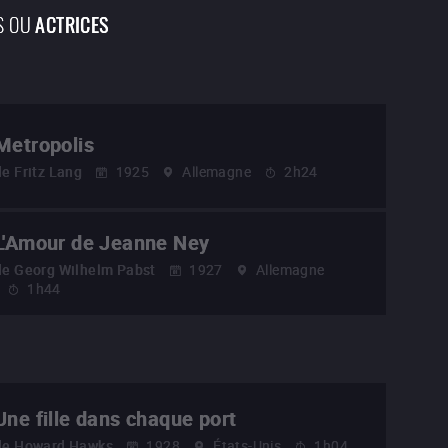
S OU
ACTRICES
Metropolis
de
Fritz Lang
1925
Allemagne
2h24
L'Amour de Jeanne Ney
de
Georg Wilhelm Pabst
1927
Allemagne
1h44
Une fille dans chaque port
de
Howard Hawks
1928
États-Unis
1h04