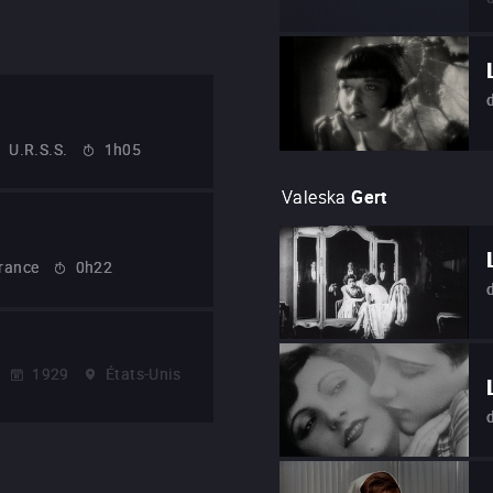
U.R.S.S.
1h05
Valeska
Gert
rance
0h22
1929
États-Unis