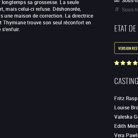
Sous-ti
er longtemps sa grossesse. La seule
rt, mais celui-ci refuse. Déshonorée,
Sous-t
 une maison de correction. La directrice
 et Thymiane trouve son seul réconfort en
ETAT DE
 s’enfuir.
VERSION RE
CASTIN
Fritz Rasp
Louise Br
Valeska G
Edith Mei
Vera Paw