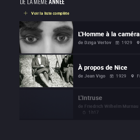
DE LA MÊME
ANNÉE
Voir la liste complète
L'Homme à la caméra
de
Dziga Vertov
1929
À propos de Nice
de
Jean Vigo
1929
F
L'Intruse
de
Friedrich Wilhelm Murnau
1h17