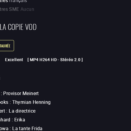
tres
français
itres SME
Aucun
 LA COPIE VOD
STAURÉE
Excellent
[
MP4 H264 HD
-
Stéréo 2.0
]
G
:
Provisor Meinert
ooks
:
Thymian Henning
ert
:
La directrice
nhard
:
Erika
lowa
:
La tante Frida