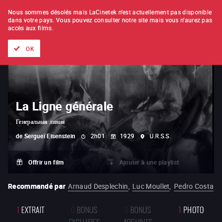
À L'UNITÉ
ABONNEMENT
Nous sommes désolés mais LaCinetek n'est actuellement pas disponible
dans votre pays.
Vous pouvez consulter notre site mais vous n'aurez pas
accès aux films.
Tous les films
Les listes de
Nouveautés
Trésors cachés
OK
La Ligne générale
Генеральная линия
de
Sergueï Eisenstein
2h01
1929
U.R.S.S.
Offrir un film
Ajouter à une playlist
Recommandé par
Arnaud Desplechin
,
Luc Moullet
,
Pedro Costa
1
EXTRAIT
0
BONUS
0
BONUS
1
PHOTO
EXCLUSIFS
ARCHIVES