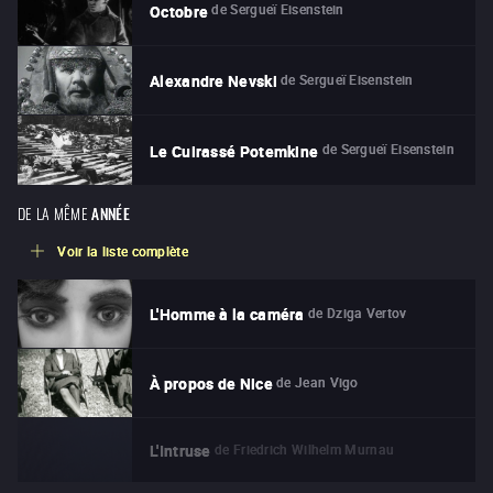
de
Sergueï Eisenstein
Octobre
de
Sergueï Eisenstein
Alexandre Nevski
de
Sergueï Eisenstein
Le Cuirassé Potemkine
DE LA MÊME
ANNÉE
Voir la liste complète
de
Dziga Vertov
L'Homme à la caméra
de
Jean Vigo
À propos de Nice
de
Friedrich Wilhelm Murnau
L'Intruse