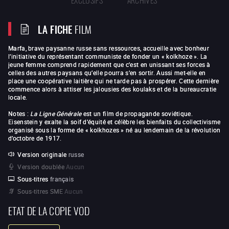
LA FICHE
FILM
Marfa, brave paysanne russe sans ressources, accueille avec bonheur
l’initiative du représentant communiste de fonder un « kolkhoze ». La
jeune femme comprend rapidement que c’est en unissant ses forces à
celles des autres paysans qu’elle pourra s’en sortir. Aussi met-elle en
place une coopérative laitière qui ne tarde pas à prospérer. Cette dernière
commence alors à attiser les jalousies des koulaks et de la bureaucratie
locale.
Notes :
La Ligne Générale
est un film de propagande soviétique.
Eisenstein y exalte la soif d’équité et célèbre les bienfaits du collectivisme
organisé sous la forme de « kolkhozes » né au lendemain de la révolution
d’octobre de 1917.
Version originale
russe
Version doublée
Aucun
Sous-titres
français
Sous-titres SME
Aucun
ETAT DE LA COPIE VOD