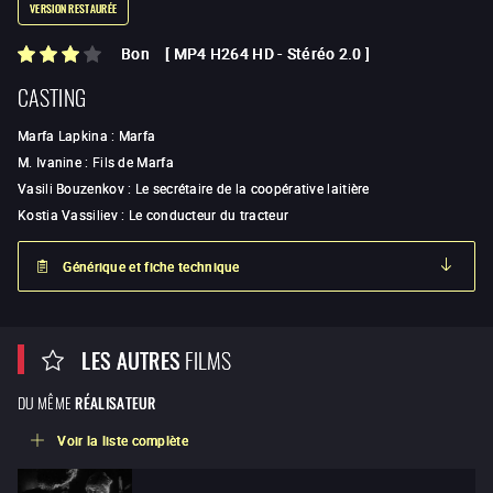
VERSION RESTAURÉE
Bon
[
MP4 H264 HD
-
Stéréo 2.0
]
CASTING
Marfa Lapkina
:
Marfa
M. Ivanine
:
Fils de Marfa
Vasili Bouzenkov
:
Le secrétaire de la coopérative laitière
Kostia Vassiliev
:
Le conducteur du tracteur
Générique et fiche technique
LES AUTRES
FILMS
DU MÊME
RÉALISATEUR
Voir la liste complète