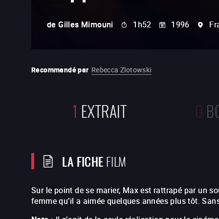
de
Gilles Mimouni
1h52
1996
Fr
Recommandé par
Rebecca Zlotowski
1
EXTRAIT
0
B
LA FICHE
FILM
Sur le point de se marier, Max est rattrapé par un sou
femme qu’il a aimée quelques années plus tôt. Sans 