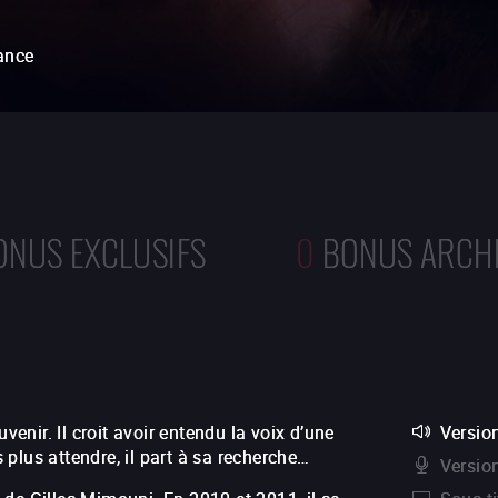
ance
ONUS EXCLUSIFS
0
BONUS ARCH
venir. Il croit avoir entendu la voix d’une
Version
plus attendre, il part à sa recherche…
Versio