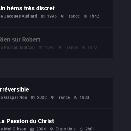
Un héros très discret
de
Jacques Audiard
1996
France
1h42
Rien sur Robert
de
Pascal Bonitzer
1999
France
1h42
Irréversible
de
Gaspar Noé
2002
France
1h33
La Passion du Christ
de
Mel Gibson
2004
États-Unis
2h01