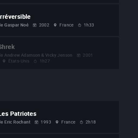
Irréversible
de
Gaspar Noé
2002
France
1h33
Shrek
de
Andrew Adamson & Vicky Jenson
2001
États-Unis
1h27
Les Patriotes
de
Eric Rochant
1993
France
2h18