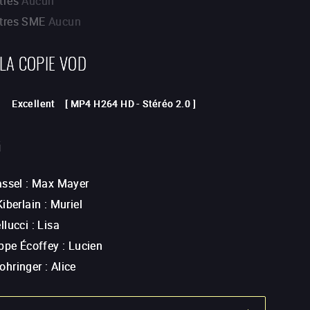
tres
Aucun
itres SME
Aucun
 LA COPIE VOD
Excellent
[
MP4 H264 HD
-
Stéréo 2.0
]
G
assel
:
Max Mayer
iberlain
:
Muriel
llucci
:
Lisa
ippe Écoffey
:
Lucien
ohringer
:
Alice