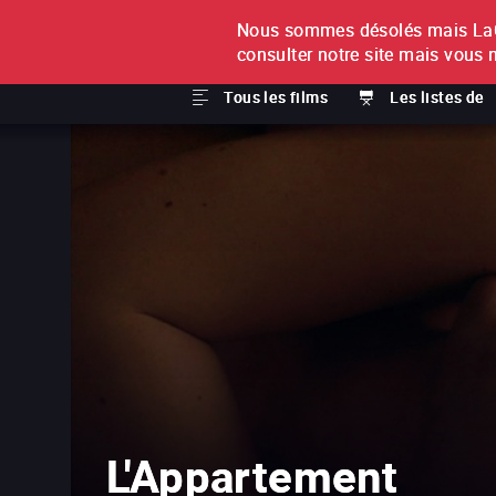
Nous sommes désolés mais LaCi
À L'UNITÉ
ABONNEMEN
consulter notre site mais vous 
Tous les films
Les listes de
L'Appartement