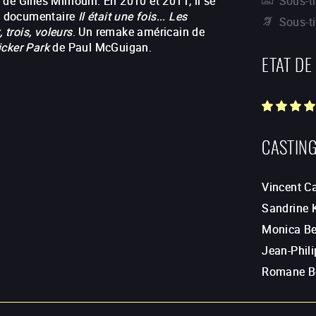
ma de Gilles Mimouni. En 2010 et 2011, il se
Sous-ti
ie documentaire
Il était une fois... Les
Sous-t
 trois, voleurs
. Un remake américain de
icker Park
de Paul McGuigan.
ETAT DE
CASTIN
Vincent C
Sandrine K
Monica Be
Jean-Phil
Romane B