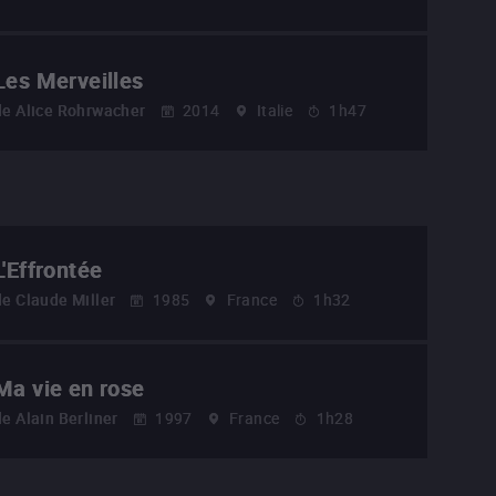
Les Merveilles
de
Alice Rohrwacher
2014
Italie
1h47
L'Effrontée
de
Claude Miller
1985
France
1h32
Ma vie en rose
de
Alain Berliner
1997
France
1h28