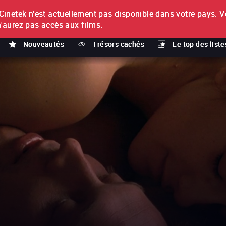
netek n'est actuellement pas disponible dans votre pays.
V
T
n'aurez pas accès aux films.
Nouveautés
Trésors cachés
Le top des liste