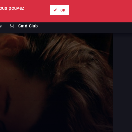
ous pouvez
À propos
Nos offres
Se connecter
FR
OK
s
Ciné-Club