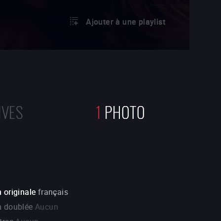
Ajouter à une playlist
IVES
1
PHOTO
 originale
français
n doublée
Aucun