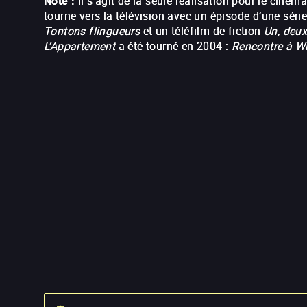
Note :
Il s’agit de la seule réalisation pour le ciné
tourne vers la télévision avec un épisode d’une sér
Tontons flingueurs
et un téléfilm de fiction
Un, deux,
L’Appartement
a été tourné en 2004 :
Rencontre à W