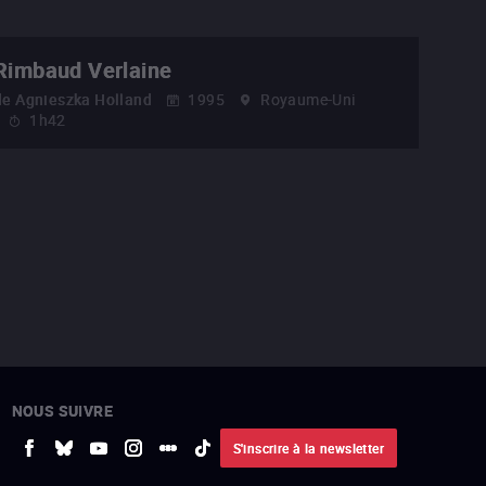
Rimbaud Verlaine
de
Agnieszka Holland
1995
Royaume-Uni
1h42
NOUS SUIVRE
S'inscrire à la newsletter