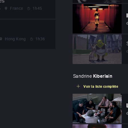
es
6
France
1h45
Hong Kong
1h36
Sandrine
Kiberlain
Voir la liste complète