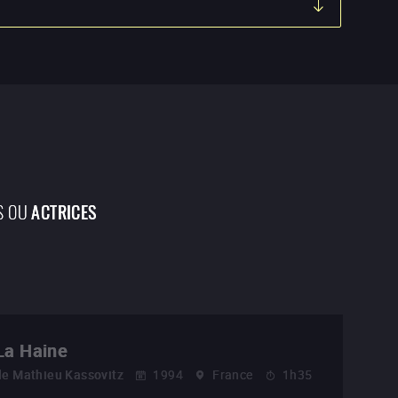
S OU
ACTRICES
La Haine
de
Mathieu Kassovitz
1994
France
1h35