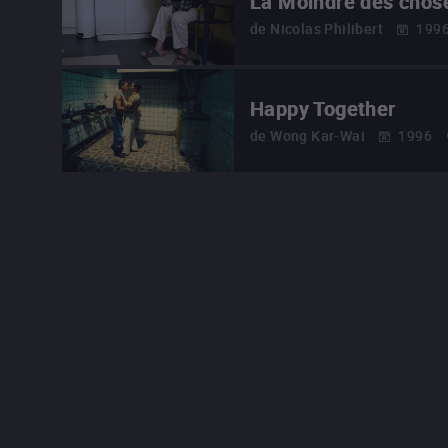
La Moindre des chos
de
Nicolas Philibert
199
Happy Together
de
Wong Kar-Wai
1996