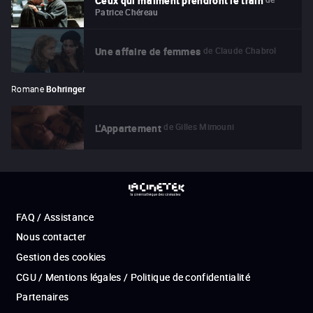
Ceux qui m'aiment prendront le train
Patrice Chéreau
de
Claude Chabrol
Une affaire de femmes
Romane
Bohringer
de
Gilles Mimouni
L'Appartement
FAQ / Assistance
Nous contacter
Gestion des cookies
CGU / Mentions légales / Politique de confidentialité
Partenaires