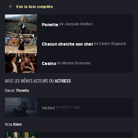
Voir la liste complète
de
Jacques Doillon
Ponette
de
Cédric Klapisch
Chacun cherche son chat
de
Martin Scorsese
Casino
AVEC LES MÊMES ACTEURS OU
ACTRICES
David
Thewlis
de
Mike Leigh
Naked
Nita
Klein