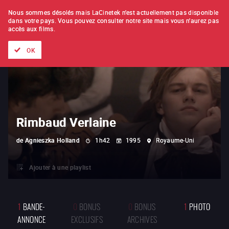
À L'UNITÉ
ABONNEMENT
Nous sommes désolés mais LaCinetek n'est actuellement pas disponible
dans votre pays.
Vous pouvez consulter notre site mais vous n'aurez pas
accès aux films.
Tous les films
Les listes de
Nouveautés
Trésors cachés
OK
Rimbaud Verlaine
de
Agnieszka Holland
1h42
1995
Royaume-Uni
Ajouter à une playlist
1
BANDE-
0
BONUS
0
BONUS
1
PHOTO
ANNONCE
EXCLUSIFS
ARCHIVES