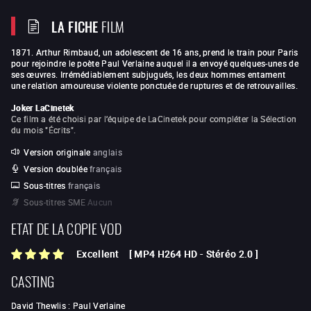
LA FICHE
FILM
1871. Arthur Rimbaud, un adolescent de 16 ans, prend le train pour Paris
pour rejoindre le poète Paul Verlaine auquel il a envoyé quelques-unes de
ses œuvres. Irrémédiablement subjugués, les deux hommes entament
une relation amoureuse violente ponctuée de ruptures et de retrouvailles.
Joker LaCinetek
Ce film a été choisi par l’équipe de LaCinetek pour compléter la Sélection
du mois "Écrits".
Version originale
anglais
Version doublée
français
Sous-titres
français
Sous-titres SME
Aucun
ETAT DE LA COPIE VOD
Excellent
[
MP4 H264 HD
-
Stéréo 2.0
]
CASTING
David Thewlis
:
Paul Verlaine