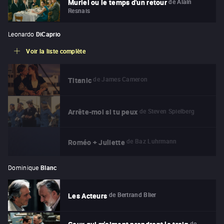
de
Alain
Muriel ou le temps d'un retour
Resnais
Leonardo
DiCaprio
Voir la liste complète
de
James Cameron
Titanic
de
Steven Spielberg
Arrête-moi si tu peux
de
Baz Luhrmann
Roméo + Juliette
Dominique
Blanc
de
Bertrand Blier
Les Acteurs
de