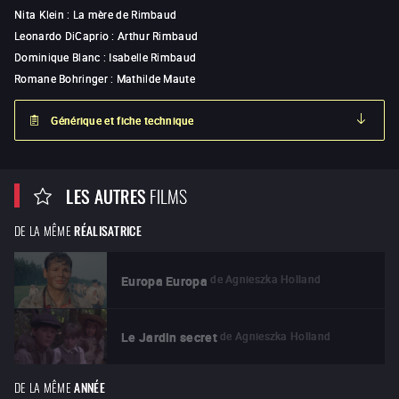
Nita Klein
:
La mère de Rimbaud
Leonardo DiCaprio
:
Arthur Rimbaud
Dominique Blanc
:
Isabelle Rimbaud
Romane Bohringer
:
Mathilde Maute
Générique et fiche technique
LES AUTRES
FILMS
DE LA MÊME
RÉALISATRICE
de
Agnieszka Holland
Europa Europa
de
Agnieszka Holland
Le Jardin secret
DE LA MÊME
ANNÉE