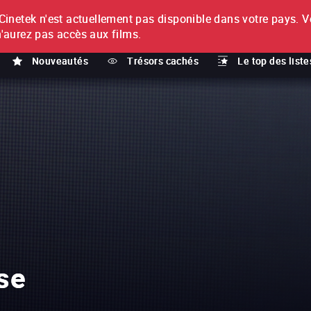
netek n'est actuellement pas disponible dans votre pays.
V
T
n'aurez pas accès aux films.
Nouveautés
Trésors cachés
Le top des liste
se