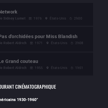
Network
de
Sidney Lumet
1976
États-Unis
2h00
Pas d'orchidées pour Miss Blandish
de
Robert Aldrich
1971
États-Unis
2h08
Le Grand couteau
de
Robert Aldrich
1955
États-Unis
1h51
OURANT CINÉMATOGRAPHIQUE
américains 1930-1960
"