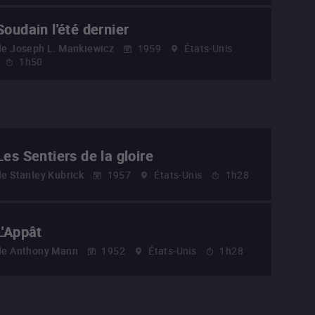
Soudain l'été dernier
de
Joseph L. Mankiewicz
1959
États-Unis
1h50
Les Sentiers de la gloire
de
Stanley Kubrick
1957
États-Unis
1h28
L'Appât
de
Anthony Mann
1952
États-Unis
1h28