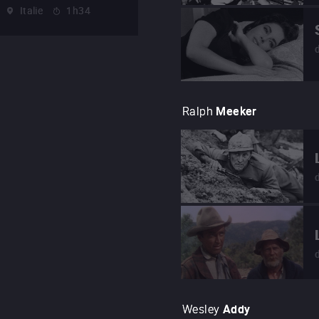
Italie
1h34
Ralph
Meeker
Wesley
Addy