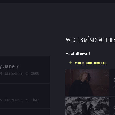
AVEC LES MÊMES ACTEUR
Paul
Stewart
Voir la liste complète
by Jane ?
États-Unis
2h08
États-Unis
1h43