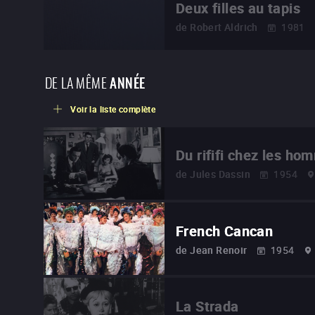
Deux filles au tapis
de
Robert Aldrich
1981
DE LA MÊME
ANNÉE
Voir la liste complète
Du rififi chez les ho
de
Jules Dassin
1954
French Cancan
de
Jean Renoir
1954
La Strada