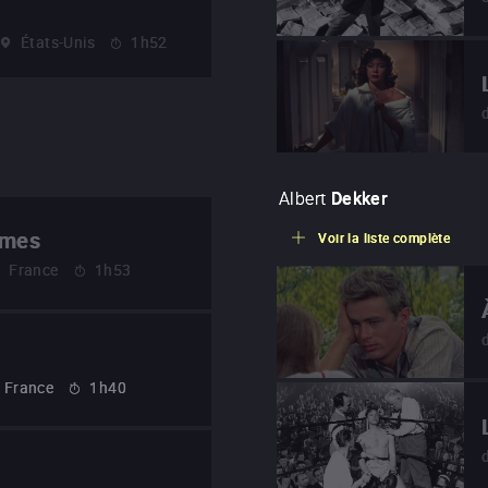
États-Unis
1h52
Albert
Dekker
mmes
Voir la liste complète
France
1h53
France
1h40