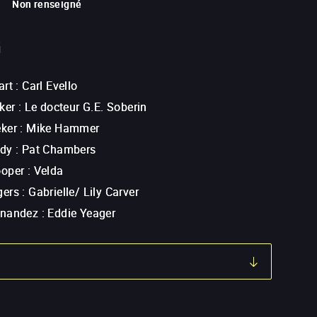
Non renseigné
G
art
:
Carl Evello
ker
:
Le docteur G.E. Soberin
eker
:
Mike Hammer
ddy
:
Pat Chambers
ooper
:
Velda
gers
:
Gabrielle/ Lily Carver
rnandez
:
Eddie Yeager