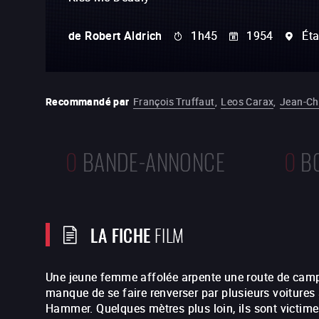
de
Robert Aldrich
1h45
1954
Éta
Recommandé par
François Truffaut
,
Leos Carax
,
Jean-Ch
0
BANDE-ANNONCE
0
B
LA FICHE
FILM
Une jeune femme affolée arpente une route de campa
manque de se faire renverser par plusieurs voitures
Hammer. Quelques mètres plus loin, ils sont victime