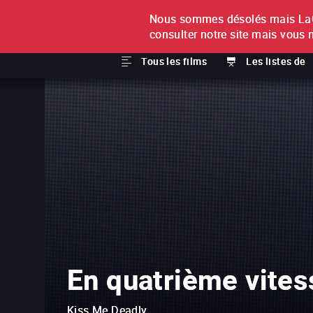
Nous sommes désolés mais LaCi
À L'UNITÉ
ABONNEMEN
consulter notre site mais vous 
Tous les films
Les listes de
En quatrième vites
Kiss Me Deadly