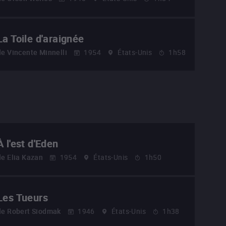
La Toile d'araignée
de
Vincente Minnelli
1954
États-Unis
1h58
À l'est d'Eden
de
Elia Kazan
1954
États-Unis
1h50
Les Tueurs
de
Robert Siodmak
1946
États-Unis
1h38