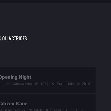
S OU
ACTRICES
Opening Night
de
John Cassavetes
1977
États-Unis
2h18
Citizen Kane
de
Orson Welles
1940
États-Unis
1h54