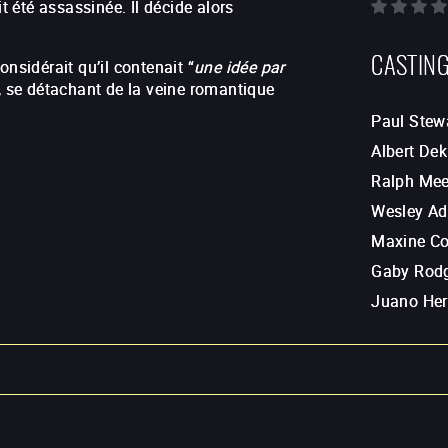
t été assassinée. Il décide alors
CASTIN
nsidérait qu’il contenait “
une idée par
r, se détachant de la veine romantique
Paul Stew
Albert Dek
Ralph Me
Wesley A
Maxine C
Gaby Rod
Juano He