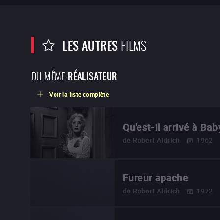
LES AUTRES
FILMS
DU MÊME
RÉALISATEUR
Voir la liste complète
Qu'est-il arrivé à Ba
de
Robert Aldrich
1962
Fureur apache
de
Robert Aldrich
1972