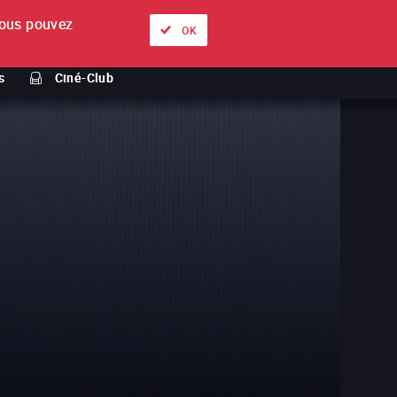
ous pouvez
À propos
Nos offres
Se connecter
FR
OK
s
Ciné-Club