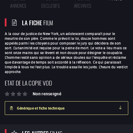
ANNONCE
EXCLUSIFS
ARCHIVES
LA FICHE
FILM
A la cour de justice de New York, un adolescent comparaît pour le
meurtre de son père. Comme le prévoit la loi, douze hommes sont
appelés parmi les citoyens pour composer le jury qui décidera de son
sort. L'unanimité est requise pour la peine de mort. Le vote a lieu mais ce
sont onze mains qui se lèvent et non douze pour désigner le coupable.
L'homme resté sans opinion a de sérieux doutes sur l'enquête et réclame
que davantage de temps soit accordé à la réflexion. Ce qui paraissait
limpide à tous ne l'est plus. Le trouble assaille les jurés. L'heure du verdict
approche.
ETAT DE LA COPIE VOD
Non renseigné
Générique et fiche technique
FILMS