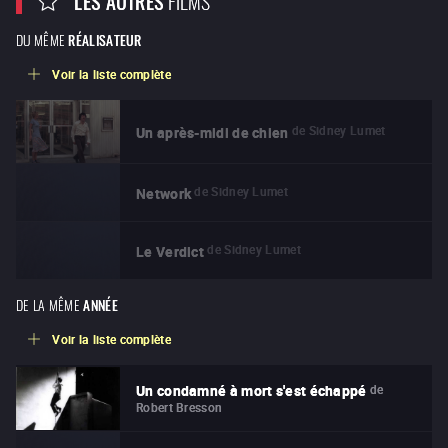
LES AUTRES
DU MÊME
RÉALISATEUR
Voir la liste complète
de
Sidney Lumet
Un après-midi de chien
de
Sidney Lumet
Network
de
Sidney Lumet
Le Verdict
DE LA MÊME
ANNÉE
Voir la liste complète
de
Un condamné à mort s'est échappé
Robert Bresson