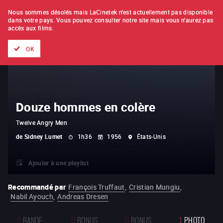
À L'UNITÉ
ABONNEMENT
Nous sommes désolés mais LaCinetek n'est actuellement pas disponible
dans votre pays.
Vous pouvez consulter notre site mais vous n'aurez pas
accès aux films.
Tous les films
Les listes de
Nouveautés
Trésors cachés
OK
Douze hommes en colère
Twelve Angry Men
de
Sidney Lumet
1h36
1956
États-Unis
Ajouter à une playlist
Recommandé par
François Truffaut
,
Cristian Mungiu
,
Nabil Ayouch
,
Andreas Dresen
0
BANDE-
0
BONUS
0
BONUS
1
PHOTO