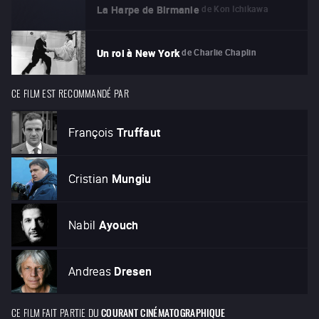
de
Kon Ichikawa
La Harpe de Birmanie
de
Charlie Chaplin
Un roi à New York
CE FILM EST RECOMMANDÉ PAR
François
Truffaut
Cristian
Mungiu
Nabil
Ayouch
Andreas
Dresen
CE FILM FAIT PARTIE DU
COURANT CINÉMATOGRAPHIQUE