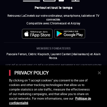
Partout et tout le temps
Retrouvez LaCinetek sur votre ordinateur, smartphone, tablette et TV
connectée.
Compatible avec Chromecast et Airplay
MEMBRES FONDATEURS
Pascale Ferran, Cédric Klapisch, Laurent Cantet (
réalisateurs
)
et
Alain
Rocca.
LES RÉALISATEURS ET RÉALISATRICES MEMBRES DE L'ASSOCIATION
LA CINÉMATHÈQUE DES CINÉASTES
PRIVACY POLICY
Olivier Assayas, Bertrand Bonello, Michel Hazanavicius (représentant de
l'ARP), Rebecca Zlotowski et Mikael Buch (représentant de la SRF)
By clicking on "I accept cookies" you consent to the use of
cookies and other tracking technologies that allow us to
LES ORGANISMES MEMBRES DE L'ASSOCIATION LA CINÉMATHÈQUE
compile statistics on site traffic, measure the effectiveness
DES CINÉASTES
of our marketing campaigns, and that allow you to share on
ouvre une nouvelle fenêtre
Lien externe
ouvre une nouvelle fenêtre
Lien externe
ouvre une nouvelle fenêtre
Lien externe
ouvre une nouvelle fenêtre
Lien externe
social networks. For more informations, see our
Politique de
ouvre une nouvelle fenêtre
Lien externe
ouvre une nouvelle fenêtre
Lien externe
ouvre une nouvelle fenêtre
Lien externe
confidentialité
ouvre une nouvelle fenêtre
Lien externe
ouvre une nouvelle fenêtre
Lien externe
ouvre une nouvelle fenêtre
Lien externe
ouvre une nouvelle fenêtre
Lien externe
ouvre une nouvelle fenêtre
Lien externe
ouvre une nouvelle fenêtre
Lien externe