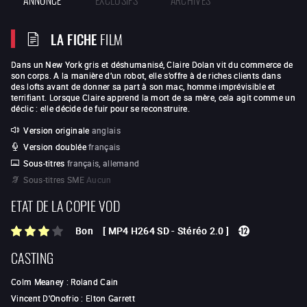
LA FICHE
FILM
Dans un New York gris et déshumanisé, Claire Dolan vit du commerce de
son corps. A la manière d’un robot, elle s’offre à de riches clients dans
des lofts avant de donner sa part à son mac, homme imprévisible et
terrifiant. Lorsque Claire apprend la mort de sa mère, cela agit comme un
déclic : elle décide de fuir pour se reconstruire.
Version originale
anglais
Version doublée
français
Sous-titres
français, allemand
Sous-titres SME
Aucun
ETAT DE LA COPIE VOD
Bon
[
MP4 H264 SD
-
Stéréo 2.0
]
CASTING
Colm Meaney
:
Roland Cain
Vincent D'Onofrio
:
Elton Garrett