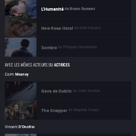
de
Bruno Dumont
L'Humanité
de
Abel Ferrara
New Rose Hotel
de
Philippe Grandrieux
Sombre
AVEC LES MÊMES ACTEURS OU
ACTRICES
Colm
Meaney
de
John Huston
Gens de Dublin
de
Stephen Frears
The Snapper
Vincent
D'Onofrio