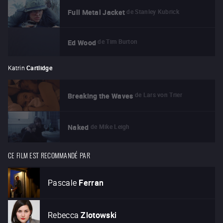
de
Stanley Kubrick
Full Metal Jacket
de
Tim Burton
Ed Wood
Katrin
Cartlidge
de
Lars von Trier
Breaking the Waves
de
Mike Leigh
Naked
CE FILM EST RECOMMANDÉ PAR
Pascale
Ferran
Rebecca
Zlotowski