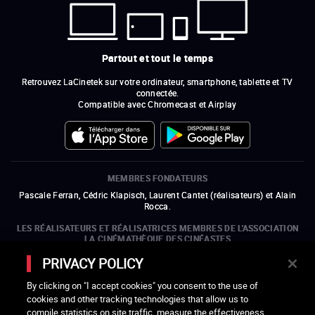
Partout et tout le temps
Retrouvez LaCinetek sur votre ordinateur, smartphone, tablette et TV
connectée.
Compatible avec Chromecast et Airplay
MEMBRES FONDATEURS
Pascale Ferran, Cédric Klapisch, Laurent Cantet (
réalisateurs
)
et
Alain
Rocca.
LES RÉALISATEURS ET RÉALISATRICES MEMBRES DE L'ASSOCIATION
LA CINÉMATHÈQUE DES CINÉASTES
Olivier Assayas, Bertrand Bonello, Michel Hazanavicius (représentant de
PRIVACY POLICY
l'ARP), Rebecca Zlotowski et Mikael Buch (représentant de la SRF)
By clicking on "I accept cookies" you consent to the use of
LES ORGANISMES MEMBRES DE L'ASSOCIATION LA CINÉMATHÈQUE
cookies and other tracking technologies that allow us to
DES CINÉASTES
compile statistics on site traffic, measure the effectiveness
ouvre une nouvelle fenêtre
Lien externe
ouvre une nouvelle fenêtre
Lien externe
ouvre une nouvelle fenêtre
Lien externe