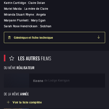
Katrin Cartlidge
:
Claire Dolan
Muriel Maida
:
La mère de Claire
Miranda Stuart Rhyne
:
Angela
Maryann Plunkett
:
Mary Egan
Sarah Rose Hendrickson
:
Siobhan
Générique et fiche technique
LES AUTRES
FILMS
DU MÊME
RÉALISATEUR
de
Lodge Kerrigan
Keane
DE LA MÊME
ANNÉE
Voir la liste complète