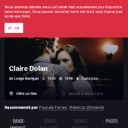
À L'UNITÉ
ABONNEMENT
Nous sommes désolés mais LaCinetek n'est actuellement pas disponible
dans votre pays.
Vous pouvez consulter notre site mais vous n'aurez pas
accès aux films.
Tous les films
Les listes de
Nouveautés
Trésors cachés
OK
Claire Dolan
de
Lodge Kerrigan
1h30
1998
États-Unis
Offrir un film
Ajouter à une playlist
Recommandé par
Pascale Ferran
,
Rebecca Zlotowski
1
BANDE-
0
BONUS
0
BONUS
1
PHOTO
ANNONCE
EXCLUSIFS
ARCHIVES