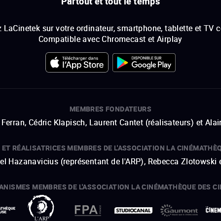
Partout et tout le temps
 LaCinetek sur votre ordinateur, smartphone, tablette et TV 
Compatible avec Chromecast et Airplay
MEMBRES FONDATEURS
Ferran, Cédric Klapisch, Laurent Cantet (
réalisateurs
)
et
Alai
 ET RÉALISATRICES MEMBRES DE L'ASSOCIATION LA CINÉMATHÈ
hel Hazanavicius (représentant de l'ARP), Rebecca Zlotowski 
ANISMES MEMBRES DE L'ASSOCIATION LA CINÉMATHÈQUE DES C
ouvre une nouvelle fenêtre
Lien externe
ouvre une nouvelle fenêtre
Lien externe
ouvre une nouvelle fenêtre
Lien externe
ouvre une nouvelle fenêtre
Lien externe