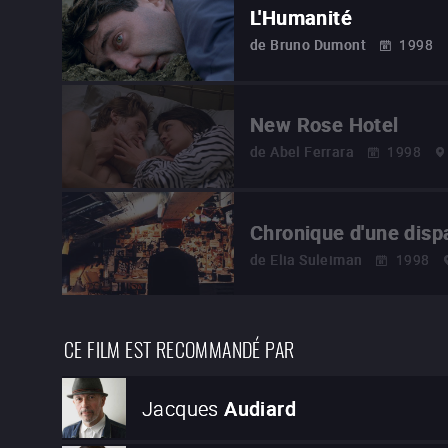
L'Humanité
de
Bruno Dumont
1998
New Rose Hotel
de
Abel Ferrara
1998
Chronique d'une dispa
de
Elia Suleiman
1998
CE FILM EST RECOMMANDÉ PAR
Jacques
Audiard