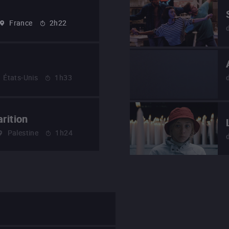
France
2h22
États-Unis
1h33
rition
Palestine
1h24