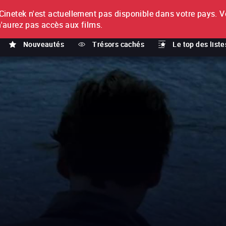
netek n'est actuellement pas disponible dans votre pays.
V
T
n'aurez pas accès aux films.
Nouveautés
Trésors cachés
Le top des liste