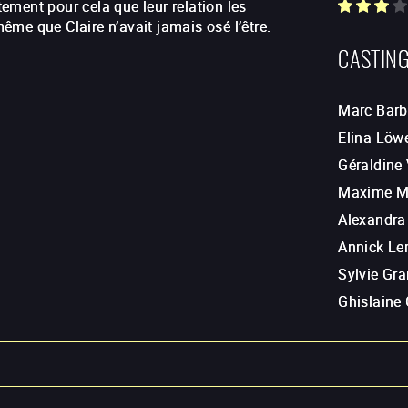
stement pour cela que leur relation les
même que Claire n’avait jamais osé l’être.
CASTIN
Marc Barb
Elina Löw
Géraldine 
Maxime Ma
Alexandra
Annick L
Sylvie Gr
Ghislaine