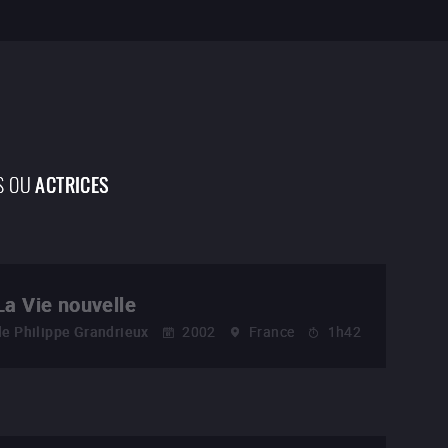
S OU
ACTRICES
La Vie nouvelle
de
Philippe Grandrieux
2002
France
1h42