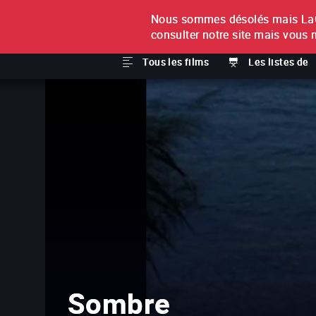
Nous sommes désolés mais LaCi
À L'UNITÉ
ABONNEMEN
consulter notre site mais vous 
Tous les films
Les listes de
Sombre