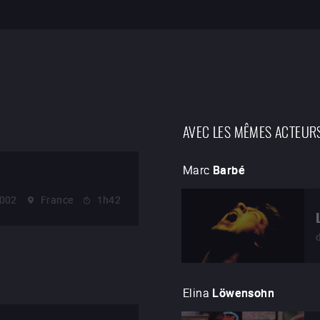
AVEC LES MÊMES ACTEUR
Marc
Barbé
002
France
1h42
Elina
Löwensohn