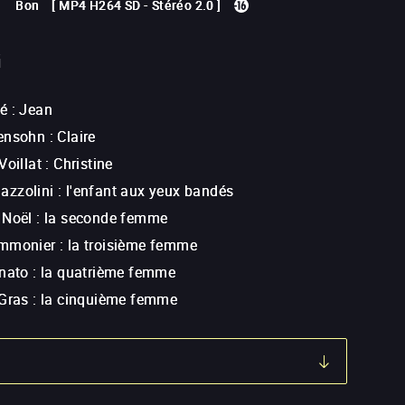
Bon
[
MP4 H264 SD
-
Stéréo 2.0
]
G
é
:
Jean
ensohn
:
Claire
Voillat
:
Christine
zzolini
:
l'enfant aux yeux bandés
 Noël
:
la seconde femme
emmonier
:
la troisième femme
anato
:
la quatrième femme
 Gras
:
la cinquième femme