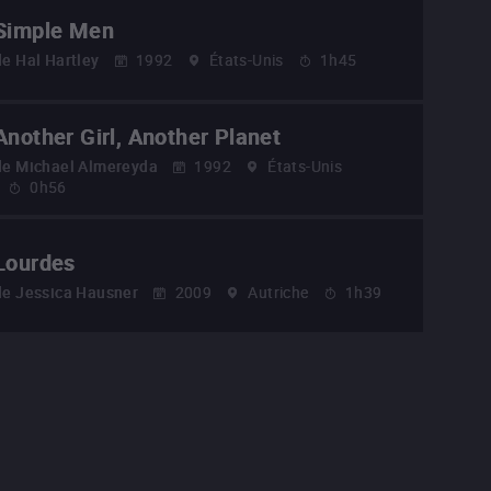
Simple Men
de
Hal Hartley
1992
États-Unis
1h45
Another Girl, Another Planet
de
Michael Almereyda
1992
États-Unis
0h56
Lourdes
de
Jessica Hausner
2009
Autriche
1h39