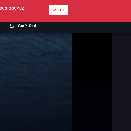
ous pouvez
À propos
Nos offres
Se connecter
FR
OK
s
Ciné-Club