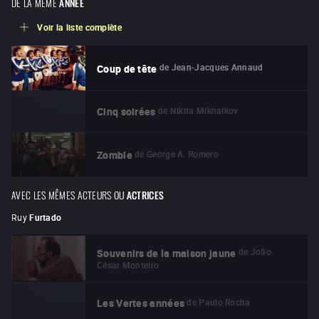
DE LA MÊME
ANNÉE
Voir la liste complète
de
Jean-Jacques Annaud
Coup de tête
de
Nikita Mikhalkov
Cinq soirées
de
George A. Romero
Zombie
AVEC LES MÊMES ACTEURS OU
ACTRICES
Ruy
Furtado
de
João
Souvenirs de la maison jaune
César Monteiro
de
Paulo Rocha
Les Vertes années