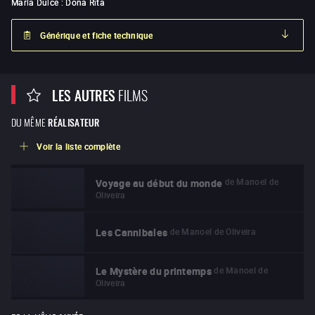
María Dulce
:
Dona Rita
Générique et fiche technique
LES AUTRES
FILMS
DU MÊME
RÉALISATEUR
Voir la liste complète
de
Manoel de
Voyage au début du monde
Oliveira
de
Manoel de Oliveira
Les Cannibales
de
Manoel de
Le Mystère du printemps
Oliveira