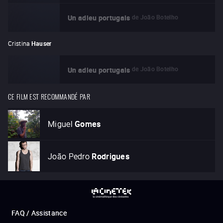
de
João Botelho
Un adieu portugais
Cristina
Hauser
de
João Botelho
Un adieu portugais
CE FILM EST RECOMMANDÉ PAR
Miguel
Gomes
João Pedro
Rodrigues
FAQ / Assistance