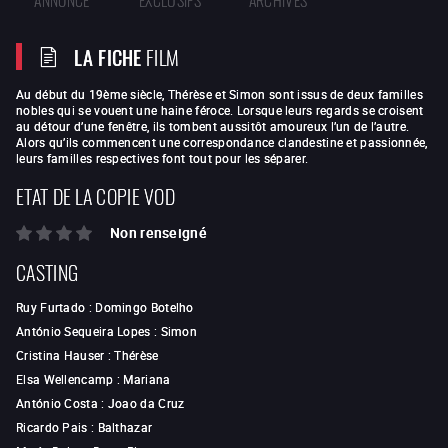
LA FICHE
FILM
Au début du 19ème siècle, Thérèse et Simon sont issus de deux familles
nobles qui se vouent une haine féroce. Lorsque leurs regards se croisent
au détour d’une fenêtre, ils tombent aussitôt amoureux l’un de l’autre.
Alors qu’ils commencent une correspondance clandestine et passionnée,
leurs familles respectives font tout pour les séparer.
ETAT DE LA COPIE VOD
Non renseigné
CASTING
Ruy Furtado
:
Domingo Botelho
António Sequeira Lopes
:
Simon
Cristina Hauser
:
Thérèse
Elsa Wellencamp
:
Mariana
António Costa
:
Joao da Cruz
Ricardo Pais
:
Balthazar