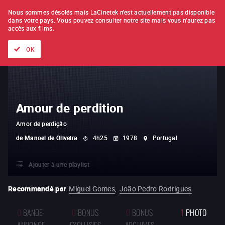
À L'UNITÉ
ABONNEMENT
Nous sommes désolés mais LaCinetek n'est actuellement pas disponible
dans votre pays.
Vous pouvez consulter notre site mais vous n'aurez pas
accès aux films.
Tous les films
Les listes de
Nouveautés
Trésors cachés
OK
Amour de perdition
Amor de perdição
de
Manoel de Oliveira
4h25
1978
Portugal
Ajouter à une playlist
Recommandé par
Miguel Gomes
,
João Pedro Rodrigues
0
BANDE-
0
BONUS
0
BONUS
1
PHOTO
ANNONCE
EXCLUSIFS
ARCHIVES