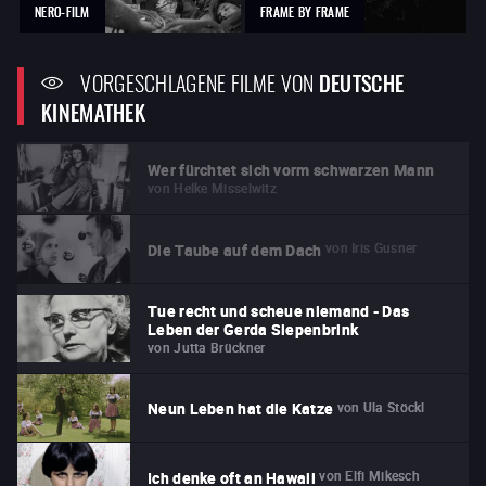
NERO-FILM
FRAME BY FRAME
VORGESCHLAGENE FILME VON
DEUTSCHE
KINEMATHEK
Wer fürchtet sich vorm schwarzen Mann
von
Helke Misselwitz
von
Iris Gusner
Die Taube auf dem Dach
Tue recht und scheue niemand - Das
Leben der Gerda Siepenbrink
von
Jutta Brückner
von
Ula Stöckl
Neun Leben hat die Katze
von
Elfi Mikesch
Ich denke oft an Hawaii