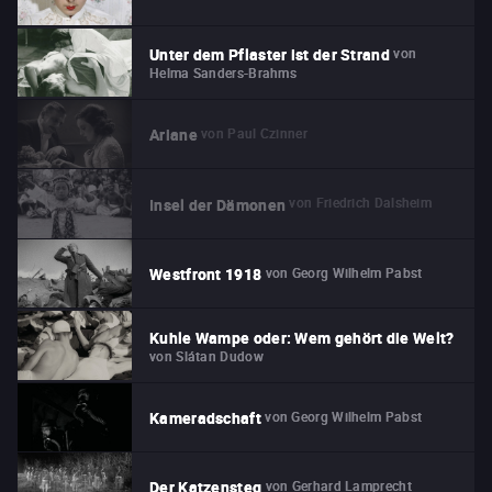
von
Unter dem Pflaster ist der Strand
Helma Sanders-Brahms
von
Paul Czinner
Ariane
von
Friedrich Dalsheim
Insel der Dämonen
von
Georg Wilhelm Pabst
Westfront 1918
Kuhle Wampe oder: Wem gehört die Welt?
von
Slátan Dudow
von
Georg Wilhelm Pabst
Kameradschaft
von
Gerhard Lamprecht
Der Katzensteg