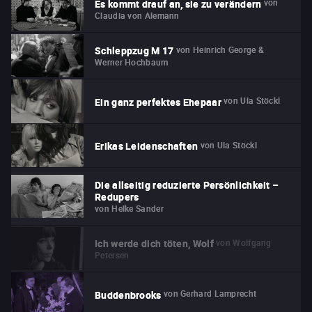
von
Es kommt drauf an, sie zu verändern
Claudia von Alemann
von
Heinrich George &
Schleppzug M 17
Werner Hochbaum
von
Ula Stöckl
Ein ganz perfektes Ehepaar
von
Ula Stöckl
Erikas Leidenschaften
Die allseitig reduzierte Persönlichkeit –
Redupers
von
Helke Sander
von
Wolfgang
Ich werde dich töten, Wolf
Petersen
von
Gerhard Lamprecht
Buddenbrooks