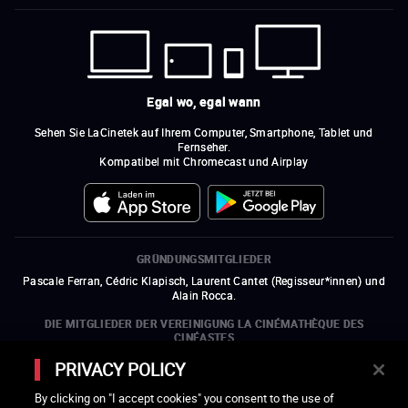
Egal wo, egal wann
Sehen Sie LaCinetek auf Ihrem Computer, Smartphone, Tablet und
Fernseher.
Kompatibel mit Chromecast und Airplay
GRÜNDUNGSMITGLIEDER
Pascale Ferran, Cédric Klapisch, Laurent Cantet (
Regisseur*innen
)
und
Alain Rocca.
DIE MITGLIEDER DER VEREINIGUNG LA CINÉMATHÈQUE DES
CINÉASTES
Olivier Assayas, Bertrand Bonello, Michel Hazanavicius (Repräsentant der
PRIVACY POLICY
ARP), Rebecca Zlotowski und Mikael Buch (Repräsentant der SRF)
By clicking on "I accept cookies" you consent to the use of
DIE MITGLIEDSORGANISATIONEN DER VEREINIGUNG LA