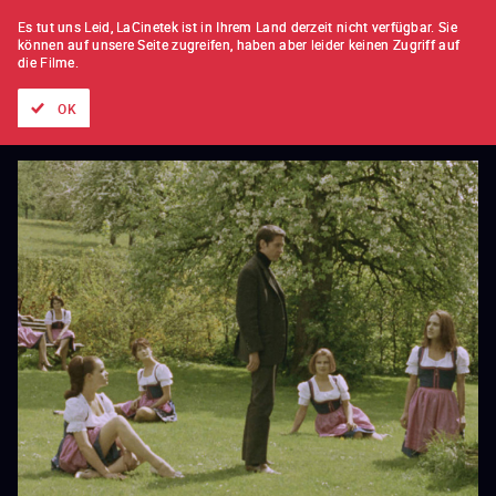
FILM FÜR FILM
ABONNEMENT
Es tut uns Leid, LaCinetek ist in Ihrem Land derzeit nicht verfügbar.
Sie
können auf unsere Seite zugreifen, haben aber leider keinen Zugriff auf
die Filme.
Alle Filme
Listen von
Neuheiten
Hidden Treasures
Topli
OK