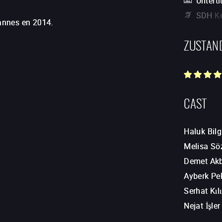
Unterti
SDH
K
Cannes en 2014.
ZUSTAN
CAST
Haluk Bilg
Melisa Sö
Demet Ak
Ayberk Pe
Serhat Kıl
Nejat İşler