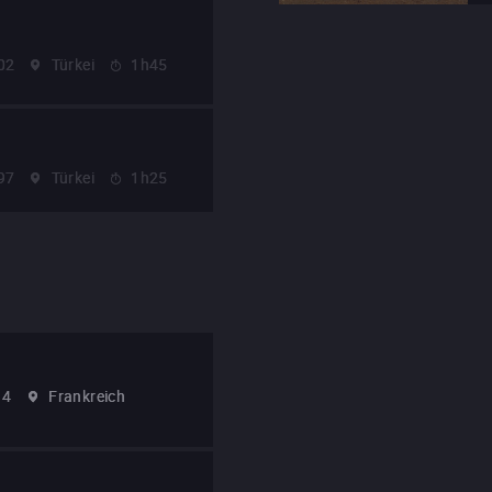
02
Türkei
1h45
97
Türkei
1h25
14
Frankreich