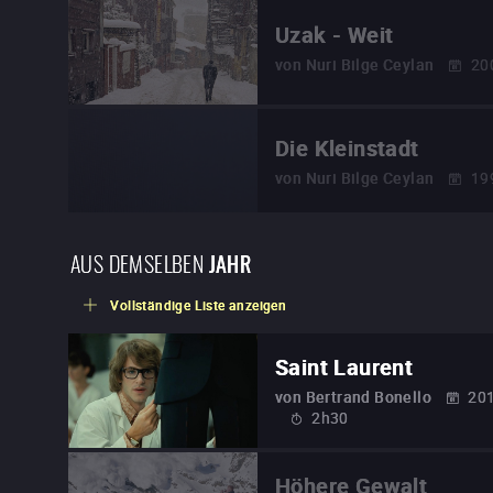
Uzak - Weit
von
Nuri Bilge Ceylan
20
Die Kleinstadt
von
Nuri Bilge Ceylan
19
AUS DEMSELBEN
JAHR
Vollständige Liste anzeigen
Saint Laurent
von
Bertrand Bonello
20
2h30
Höhere Gewalt