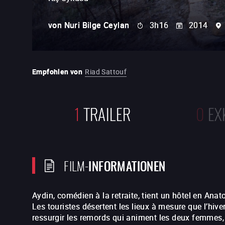
von
Nuri Bilge Ceylan
3h16
2014
Empfohlen von
Riad Sattouf
1
TRAILER
0
EX
FILM-
INFORMATIONEN
Aydin, comédien à la retraite, tient un hôtel en Ana
Les touristes désertent les lieux à mesure que l’hiver
ressurgir les remords qui animent les deux femmes,