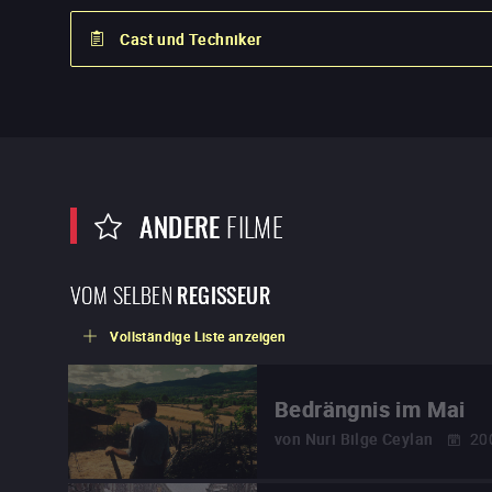
Cast und Techniker
ANDERE
FILME
VOM SELBEN
REGISSEUR
Vollständige Liste anzeigen
Bedrängnis im Mai
von
Nuri Bilge Ceylan
20