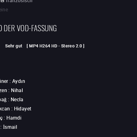
tel
französisch
eine
D DER VOD-FASSUNG
Sehr gut
[
MP4 H264 HD
-
Stereo 2.0
]
iner
:
Aydın
zen
:
Nihal
bağ
:
Necla
kcan
:
Hidayet
ıç
:
Hamdi
:
İsmail