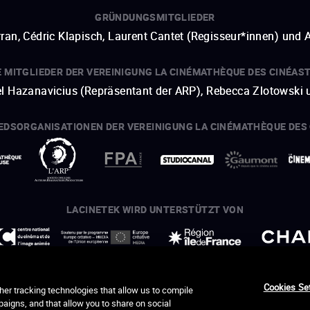
GRÜNDUNGSMITGLIEDER
ran, Cédric Klapisch, Laurent Cantet (
Regisseur*innen
)
und
A
E MITGLIEDER DER VEREINIGUNG LA CINÉMATHÈQUE DES CINÉAS
hel Hazanavicius (Repräsentant der ARP), Rebecca Zlotowski
IEDSORGANISATIONEN DER VEREINIGUNG LA CINÉMATHÈQUE DES
ein neues Fenster öffnen
externer Link
ein neues Fenster öffnen
externer Link
ein neues Fenster öffnen
externer Link
ein neues Fenster öffnen
externer Link
LACINETEK WIRD UNTERSTÜTZT VON
ein neues Fenster öffnen
externer Link
ein neues Fenster öffnen
externer Link
ein neues Fenster öffnen
externer Link
ein neues Fenster öffnen
externer Link
DANKSAGUNGEN – CREDITS
Cookies Se
her tracking technologies that allow us to compile
s Productions, Cécile Dubost, Léo Caresio, Pierre Laporte Co
paigns, and that allow you to share on social