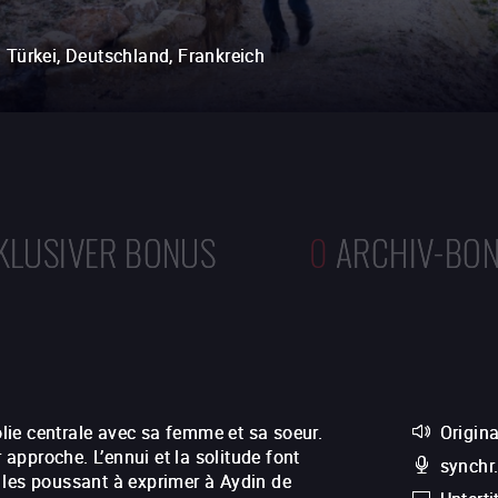
Türkei, Deutschland, Frankreich
KLUSIVER BONUS
0
ARCHIV-BO
tolie centrale avec sa femme et sa soeur.
Origin
 approche. L’ennui et la solitude font
synchr
 les poussant à exprimer à Aydin de