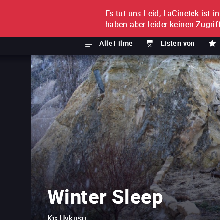
Es tut uns Leid, LaCinetek ist i
FILM FÜR FILM
ABONNE
haben aber leider keinen Zugriff
Alle Filme
Listen von
Winter Sleep
Kış Uykusu