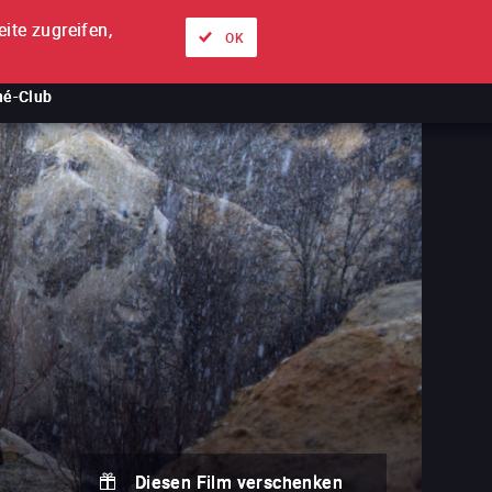
ite zugreifen,
Über uns
Unsere Angebote
Anmelden
DE
OK
né-Club
Diesen Film verschenken