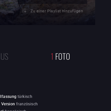
Zu einer Playlist hinzufügen
NUS
1
FOTO
alfassung
türkisch
. Version
französisch