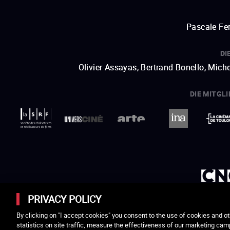
Pascale Fer
DI
Olivier Assayas, Bertrand Bonello, Mic
DIE MITGL
ein neues Fenster öffnen
externer Link
ein neues Fenster öffnen
externer Link
ein neues Fenster öffnen
externer Link
ein neues Fenster öffnen
externer Link
ein neues Fenster öffnen
externer Link
PRIVACY POLICY
By clicking on "I accept cookies" you consent to the use of cookies and ot
Cellules, Eric Brocherie, Les Produits Frais, Ricochet
statistics on site traffic, measure the effectiveness of our marketing cam
Teilen