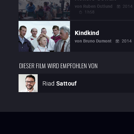
von
Ruben Östlund
2014
1h58
Kindkind
von
Bruno Dumont
2014
DIESER FILM WIRD EMPFOHLEN VON
Riad
Sattouf