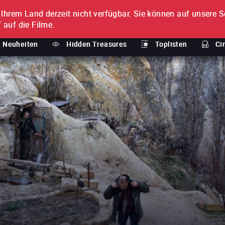
n Ihrem Land derzeit nicht verfügbar.
Sie können auf unsere Se
MENT
 auf die Filme.
Neuheiten
Hidden Treasures
Toplisten
Ci