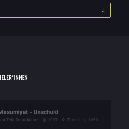
IELER*INNEN
Masumiyet - Unschuld
von
Zeki Demirkubuz
1997
Türkei
1h50