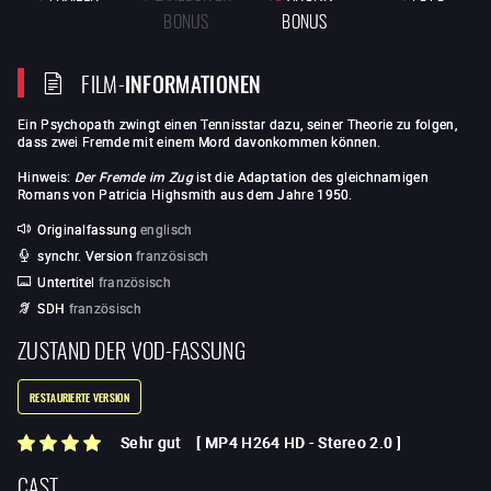
BONUS
BONUS
FILM-
INFORMATIONEN
Ein Psychopath zwingt einen Tennisstar dazu, seiner Theorie zu folgen,
dass zwei Fremde mit einem Mord davonkommen können.
Hinweis:
Der Fremde im Zug
ist die Adaptation des gleichnamigen
Romans von Patricia Highsmith aus dem Jahre 1950.
Originalfassung
englisch
synchr. Version
französisch
Untertitel
französisch
SDH
französisch
ZUSTAND DER VOD-FASSUNG
RESTAURIERTE VERSION
Sehr gut
[
MP4 H264 HD
-
Stereo 2.0
]
CAST