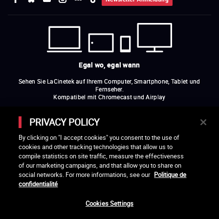
Egal wo, egal wann
Sehen Sie LaCinetek auf Ihrem Computer, Smartphone, Tablet und
Fernseher.
Kompatibel mit Chromecast und Airplay
PRIVACY POLICY
By clicking on "I accept cookies" you consent to the use of
cookies and other tracking technologies that allow us to
GRÜNDUNGSMITGLIEDER
compile statistics on site traffic, measure the effectiveness
Pascale Ferran, Cédric Klapisch, Laurent Cantet (
Regisseur*innen
)
und
of our marketing campaigns, and that allow you to share on
Alain Rocca.
social networks. For more informations, see our
Politique de
confidentialité
DIE MITGLIEDER DER VEREINIGUNG LA CINÉMATHÈQUE DES
CINÉASTES
Olivier Assayas, Bertrand Bonello, Michel Hazanavicius (Repräsentant der
Cookies Settings
ARP), Rebecca Zlotowski und Mikael Buch (Repräsentant der SRF)