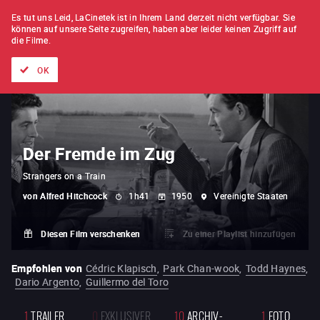
FILM FÜR FILM
ABONNEMENT
Es tut uns Leid, LaCinetek ist in Ihrem Land derzeit nicht verfügbar.
Sie
können auf unsere Seite zugreifen, haben aber leider keinen Zugriff auf
die Filme.
Alle Filme
Listen von
Neuheiten
Hidden Treasures
Topli
OK
Der Fremde im Zug
Strangers on a Train
von
Alfred Hitchcock
1h41
1950
Vereinigte Staaten
Diesen Film verschenken
Zu einer Playlist hinzufügen
Empfohlen von
Cédric Klapisch
,
Park Chan-wook
,
Todd Haynes
,
Dario Argento
,
Guillermo del Toro
1
TRAILER
0
EXKLUSIVER
10
ARCHIV-
1
FOTO