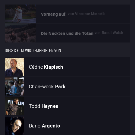
von
Vincente Minnelli
Vorhang auf!
von
Raoul Walsh
Die Nackten und die Toten
DIESER FILM WIRD EMPFOHLEN VON
Cédric
Klapisch
Chan-wook
Park
Todd
Haynes
Dario
Argento