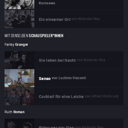
Kurosawa
von
Nicholas Ray
Ein einsamer Ort
MIT DENSELBEN
SCHAUSPIELER*INNEN
Farley
Granger
von
Nicholas Ray
Sie leben bei Nacht
von
Luchino Visconti
Senso
von
Alfred Hitchcock
Cocktail für eine Leiche
Ruth
Roman
von
Nicholas Ray
Bitter war der Sieg