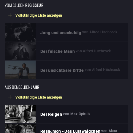
VOM SELBEN
REGISSEUR
Vollständige Liste anzeigen
von
Alfred Hitchcock
Jung und unschuldig
von
Alfred Hitchcock
Der falsche Mann
von
Alfred Hitchcock
Der unsichtbare Dritte
AUS DEMSELBEN
JAHR
Vollständige Liste anzeigen
von
Max Ophüls
Der Reigen
von
Akira
Rashōmon - Das Lustwäldchen