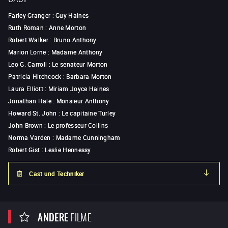
Farley Granger
:
Guy Haines
Ruth Roman
:
Anne Morton
Robert Walker
:
Bruno Anthony
Marion Lorne
:
Madame Anthony
Leo G. Carroll
:
Le senateur Morton
Patricia Hitchcock
:
Barbara Morton
Laura Elliott
:
Miriam Joyce Haines
Jonathan Hale
:
Monsieur Anthony
Howard St. John
:
Le capitaine Turley
John Brown
:
Le professeur Collins
Norma Varden
:
Madame Cunningham
Robert Gist
:
Leslie Hennessy
Cast und Techniker
ANDERE
FILME