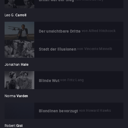
Leo G.
Carroll
von
Alfred Hitchcock
Der unsichtbare Dritte
von
Vincente Minnelli
Stadt der Illusionen
Jonathan
Hale
von
Fritz Lang
Blinde Wut
Norma
Varden
von
Howard Hawks
Blondinen bevorzugt
Robert
Gist