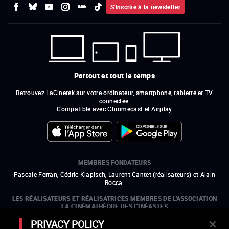
S'inscrire à la newsletter
Partout et tout le temps
Retrouvez LaCinetek sur votre ordinateur, smartphone, tablette et TV
connectée.
Compatible avec Chromecast et Airplay
MEMBRES FONDATEURS
Pascale Ferran, Cédric Klapisch, Laurent Cantet (
réalisateurs
)
et
Alain
Rocca.
LES RÉALISATEURS ET RÉALISATRICES MEMBRES DE L'ASSOCIATION
LA CINÉMATHÈQUE DES CINÉASTES
Olivier Assayas, Bertrand Bonello, Michel Hazanavicius (représentant de
PRIVACY POLICY
l'ARP), Rebecca Zlotowski et Mikael Buch (représentant de la SRF)