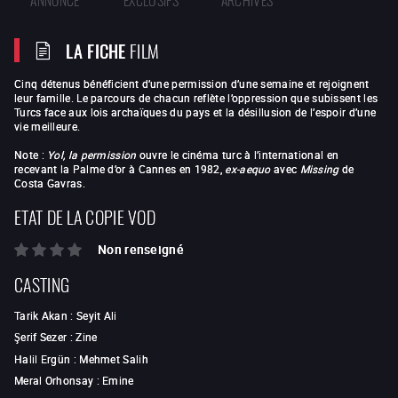
LA FICHE
FILM
Cinq détenus bénéficient d’une permission d’une semaine et rejoignent
leur famille. Le parcours de chacun reflète l’oppression que subissent les
Turcs face aux lois archaïques du pays et la désillusion de l’espoir d’une
vie meilleure.
Note :
Yol, la permission
ouvre le cinéma turc à l’international en
recevant la Palme d’or à Cannes en 1982,
ex-aequo
avec
Missing
de
Costa Gavras.
ETAT DE LA COPIE VOD
Non renseigné
CASTING
Tarik Akan
:
Seyit Ali
Şerif Sezer
:
Zine
Halil Ergün
:
Mehmet Salih
Meral Orhonsay
:
Emine