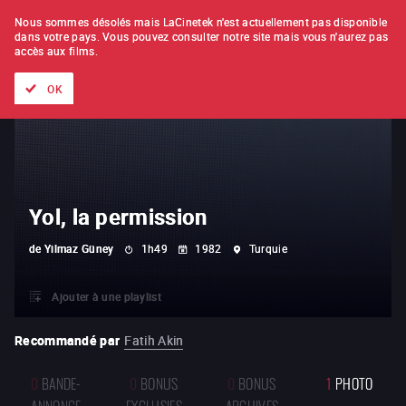
À L'UNITÉ
ABONNEMENT
Nous sommes désolés mais LaCinetek n'est actuellement pas disponible
dans votre pays.
Vous pouvez consulter notre site mais vous n'aurez pas
accès aux films.
Tous les films
Les listes de
Nouveautés
Trésors cachés
OK
Yol, la permission
de
Yilmaz Güney
1h49
1982
Turquie
Ajouter à une playlist
Recommandé par
Fatih Akin
0
BANDE-
0
BONUS
0
BONUS
1
PHOTO
ANNONCE
EXCLUSIFS
ARCHIVES