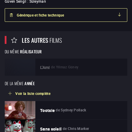
Güven Sengil
:
Süleyman
Générique et fiche technique
LES AUTRES
FILMS
DU MÊME
RÉALISATEUR
de
Yilmaz Güney
L'Ami
DE LA MÊME
ANNÉE
Voir la liste complète
de
Sydney Pollack
Tootsie
de
Chris Marker
Sans soleil