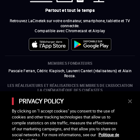
Partout et tout le temps
Retrouvez LaCinetek sur votre ordinateur, smartphone, tablette et TV
connectée.
Compatible avec Chromecast et Airplay
MEMBRES FONDATEURS
Pascale Ferran, Cédric Klapisch, Laurent Cantet (
réalisateurs
)
et
Alain
Rocca.
LES RÉALISATEURS ET RÉALISATRICES MEMBRES DE L'ASSOCIATION
LA CINÉMATHÈQUE DES CINÉASTES
Olivier Assayas, Bertrand Bonello, Michel Hazanavicius (représentant de
PRIVACY POLICY
l'ARP), Rebecca Zlotowski et Mikael Buch (représentant de la SRF)
By clicking on "I accept cookies" you consent to the use of
LES ORGANISMES MEMBRES DE L'ASSOCIATION LA CINÉMATHÈQUE
cookies and other tracking technologies that allow us to
DES CINÉASTES
compile statistics on site traffic, measure the effectiveness
ouvre une nouvelle fenêtre
Lien externe
ouvre une nouvelle fenêtre
Lien externe
ouvre une nouvelle fenêtre
Lien externe
ouvre une nouvelle fenêtre
Lien externe
of our marketing campaigns, and that allow you to share on
ouvre une nouvelle fenêtre
Lien externe
ouvre une nouvelle fenêtre
Lien externe
ouvre une nouvelle fenêtre
Lien externe
social networks. For more informations, see our
Politique de
ouvre une nouvelle fenêtre
Lien externe
ouvre une nouvelle fenêtre
Lien externe
ouvre une nouvelle fenêtre
Lien externe
ouvre une nouvelle fenêtre
Lien externe
ouvre une nouvelle fenêtre
Lien externe
ouvre une nouvelle fenêtre
Lien externe