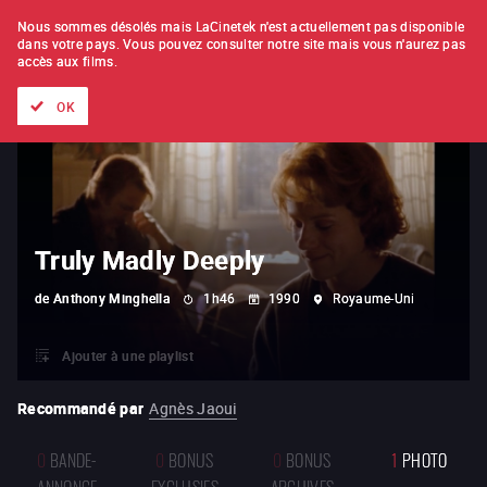
À L'UNITÉ
ABONNEMENT
Nous sommes désolés mais LaCinetek n'est actuellement pas disponible
dans votre pays.
Vous pouvez consulter notre site mais vous n'aurez pas
accès aux films.
Tous les films
Les listes de
Nouveautés
Trésors cachés
OK
Truly Madly Deeply
de
Anthony Minghella
1h46
1990
Royaume-Uni
Ajouter à une playlist
Recommandé par
Agnès Jaoui
0
BANDE-
0
BONUS
0
BONUS
1
PHOTO
ANNONCE
EXCLUSIFS
ARCHIVES