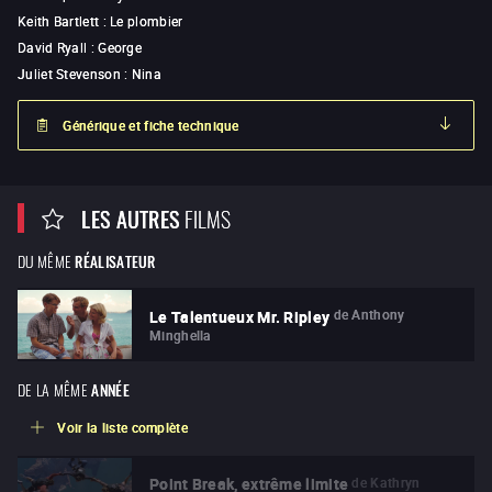
Keith Bartlett
:
Le plombier
David Ryall
:
George
Juliet Stevenson
:
Nina
Générique et fiche technique
LES AUTRES
FILMS
DU MÊME
RÉALISATEUR
de
Anthony
Le Talentueux Mr. Ripley
Minghella
DE LA MÊME
ANNÉE
Voir la liste complète
de
Kathryn
Point Break, extrême limite