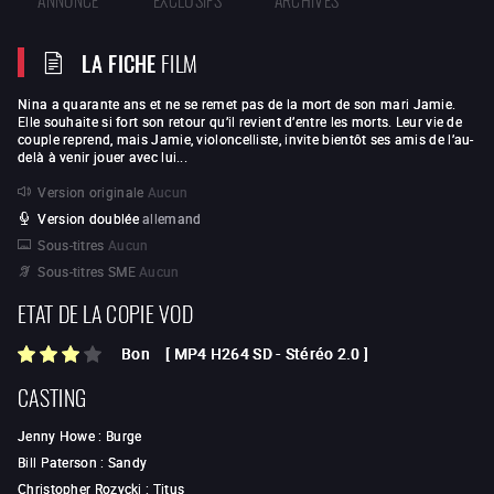
LA FICHE
FILM
Nina a quarante ans et ne se remet pas de la mort de son mari Jamie.
Elle souhaite si fort son retour qu’il revient d’entre les morts. Leur vie de
couple reprend, mais Jamie, violoncelliste, invite bientôt ses amis de l’au-
delà à venir jouer avec lui...
Version originale
Aucun
Version doublée
allemand
Sous-titres
Aucun
Sous-titres SME
Aucun
ETAT DE LA COPIE VOD
Bon
[
MP4 H264 SD
-
Stéréo 2.0
]
CASTING
Jenny Howe
:
Burge
Bill Paterson
:
Sandy
Christopher Rozycki
:
Titus