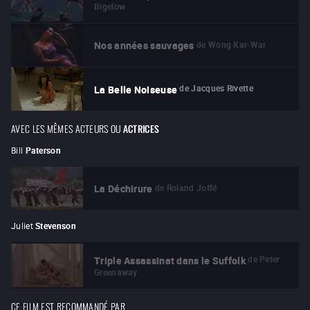
Bigelow
de
Wong Kar-Wai
Nos années sauvages
de
Jacques Rivette
La Belle Noiseuse
AVEC LES MÊMES ACTEURS OU
ACTRICES
Bill
Paterson
de
Roland Joffé
La Déchirure
Juliet
Stevenson
de
Peter
Triple Assassinat dans le Suffolk
Greenaway
CE FILM EST RECOMMANDÉ PAR