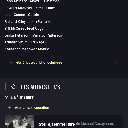
John McIntire
:
Albert L. Patterson
Edward Andrews
:
Rhett Tanner
Jean Carson
:
Cassie
Richard Kiley
:
John Patterson
Biff McGuire
:
Fred Gage
Lenka Peterson
:
Mary Jo Patterson
Truman Smith
:
Ed Gage
Katharine Marlowe
:
Mamie
Générique et fiche technique
LES AUTRES
FILMS
DE LA MÊME
ANNÉE
Voir la liste complète
de
Michael Cacoyannis
Stella, femme libre