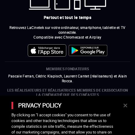
Partout et tout le temps
Retrouvez LaCinetek sur votre ordinateur, smartphone, tablette et TV
connectée.
Compatible avec Chromecast et Airplay
MEMBRES FONDATEURS
Pascale Ferran, Cédric Klapisch, Laurent Cantet (
réalisateurs
)
et
Alain
Rocca.
LES RÉALISATEURS ET RÉALISATRICES MEMBRES DE L'ASSOCIATION
LA CINÉMATHÈQUE DES CINÉASTES
Olivier Assayas, Bertrand Bonello, Michel Hazanavicius (représentant de
PRIVACY POLICY
l'ARP), Rebecca Zlotowski et Mikael Buch (représentant de la SRF)
By clicking on "I accept cookies" you consent to the use of
LES ORGANISMES MEMBRES DE L'ASSOCIATION LA CINÉMATHÈQUE
cookies and other tracking technologies that allow us to
DES CINÉASTES
compile statistics on site traffic, measure the effectiveness
ouvre une nouvelle fenêtre
Lien externe
ouvre une nouvelle fenêtre
Lien externe
ouvre une nouvelle fenêtre
Lien externe
ouvre une nouvelle fenêtre
Lien externe
of our marketing campaigns, and that allow you to share on
ouvre une nouvelle fenêtre
Lien externe
ouvre une nouvelle fenêtre
Lien externe
ouvre une nouvelle fenêtre
Lien externe