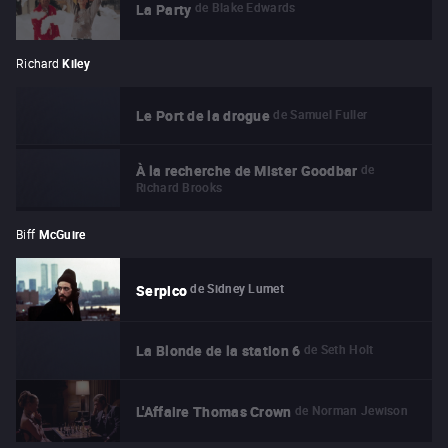
de
Blake Edwards
La Party
Richard
Kiley
de
Samuel Fuller
Le Port de la drogue
de
À la recherche de Mister Goodbar
Richard Brooks
Biff
McGuire
de
Sidney Lumet
Serpico
de
Seth Holt
La Blonde de la station 6
de
Norman Jewison
L'Affaire Thomas Crown