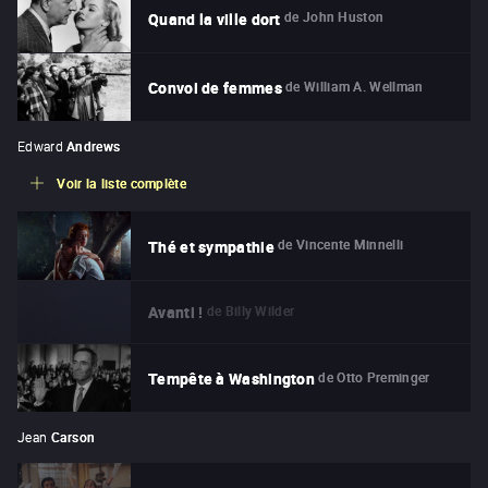
de
John Huston
Quand la ville dort
de
William A. Wellman
Convoi de femmes
Edward
Andrews
Voir la liste complète
de
Vincente Minnelli
Thé et sympathie
de
Billy Wilder
Avanti !
de
Otto Preminger
Tempête à Washington
Jean
Carson