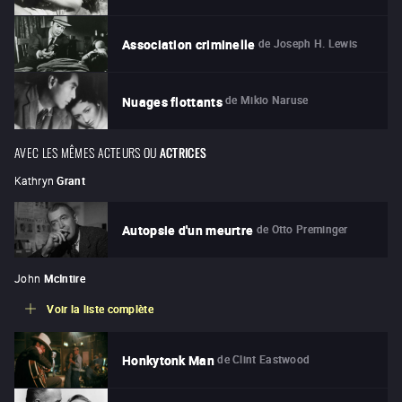
de
Joseph H. Lewis
Association criminelle
de
Mikio Naruse
Nuages flottants
AVEC LES MÊMES ACTEURS OU
ACTRICES
Kathryn
Grant
de
Otto Preminger
Autopsie d'un meurtre
John
McIntire
Voir la liste complète
de
Clint Eastwood
Honkytonk Man