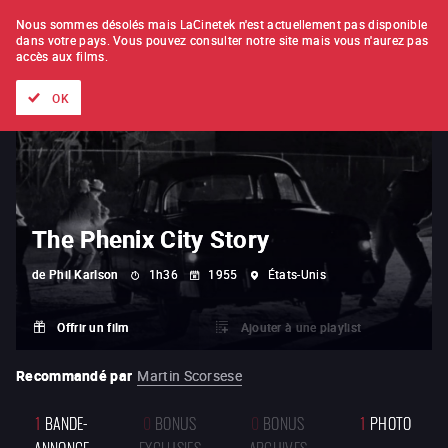
À L'UNITÉ
ABONNEMENT
Nous sommes désolés mais LaCinetek n'est actuellement pas disponible
dans votre pays.
Vous pouvez consulter notre site mais vous n'aurez pas
accès aux films.
Tous les films
Les listes de
Nouveautés
Trésors cachés
OK
The Phenix City Story
de
Phil Karlson
1h36
1955
États-Unis
Offrir un film
Ajouter à une playlist
Recommandé par
Martin Scorsese
1
BANDE-
0
BONUS
0
BONUS
1
PHOTO
ANNONCE
EXCLUSIFS
ARCHIVES