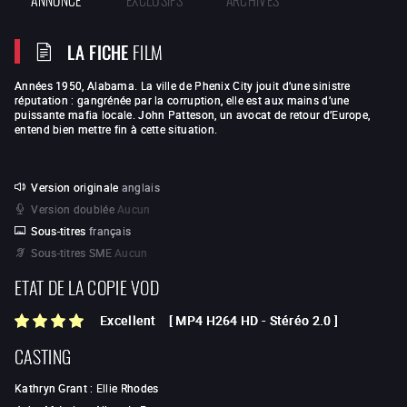
LA FICHE
FILM
Années 1950, Alabama. La ville de Phenix City jouit d’une sinistre
réputation : gangrénée par la corruption, elle est aux mains d’une
puissante mafia locale. John Patteson, un avocat de retour d’Europe,
entend bien mettre fin à cette situation.
Version originale
anglais
Version doublée
Aucun
Sous-titres
français
Sous-titres SME
Aucun
ETAT DE LA COPIE VOD
Excellent
[
MP4 H264 HD
-
Stéréo 2.0
]
CASTING
Kathryn Grant
:
Ellie Rhodes