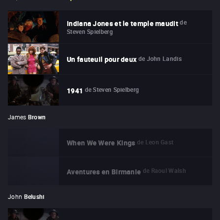
de
Indiana Jones et le temple maudit
Steven Spielberg
de
John Landis
Un fauteuil pour deux
de
Steven Spielberg
1941
James
Brown
de
Leon Gast
When We Were Kings
de
Raoul Walsh
Aventures en Birmanie
John
Belushi