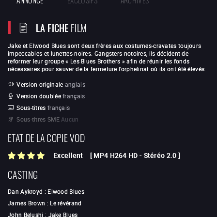
LA FICHE
FILM
Jake et Elwood Blues sont deux frères aux costumes-cravates toujours
impeccables et lunettes noires. Gangsters notoires, ils décident de
reformer leur groupe « Les Blues Brothers » afin de réunir les fonds
nécessaires pour sauver
de la fermeture l’orphelinat où ils ont été élevés.
Version originale
anglais
Version doublée
français
Sous-titres
français
Sous-titres SME
Aucun
ETAT DE LA COPIE VOD
Excellent
[
MP4 H264 HD
-
Stéréo 2.0
]
CASTING
Dan Aykroyd
:
Elwood Blues
James Brown
:
Le révérand
John Belushi
:
Jake Blues