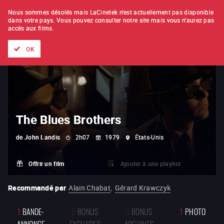
À L'UNITÉ
ABONNEMENT
Nous sommes désolés mais LaCinetek n'est actuellement pas disponible
dans votre pays.
Vous pouvez consulter notre site mais vous n'aurez pas
accès aux films.
Tous les films
Les listes de
Nouveautés
Trésors cachés
OK
The Blues Brothers
de
John Landis
2h07
1979
États-Unis
Offrir un film
Ajouter à une playlist
Recommandé par
Alain Chabat
,
Gérard Krawczyk
1
BANDE-
0
BONUS
0
BONUS
1
PHOTO
ANNONCE
EXCLUSIFS
ARCHIVES