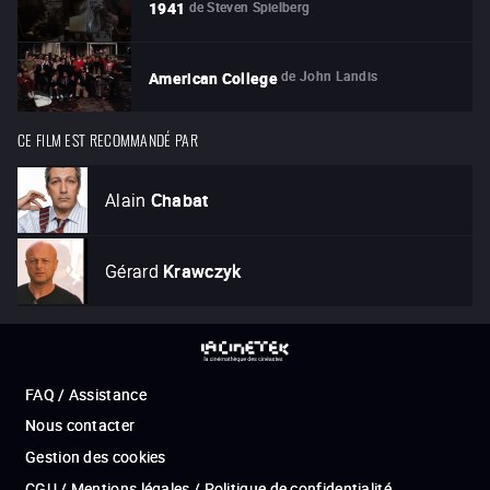
de
Steven Spielberg
1941
de
John Landis
American College
CE FILM EST RECOMMANDÉ PAR
Alain
Chabat
Gérard
Krawczyk
FAQ / Assistance
Nous contacter
Gestion des cookies
CGU / Mentions légales / Politique de confidentialité