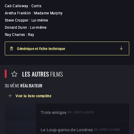
Cab Calloway
:
Curtis
Aretha Franklin
:
Madame Murphy
Steve Cropper
:
Lui-même
Donald Dunn
:
Lui-même
Ray Charles
:
Ray
Générique et fiche technique
LES AUTRES
FILMS
DU MÊME
RÉALISATEUR
Voir la liste complète
de
John Landis
Trois amigos
de
John Landis
Le Loup-garou de Londres