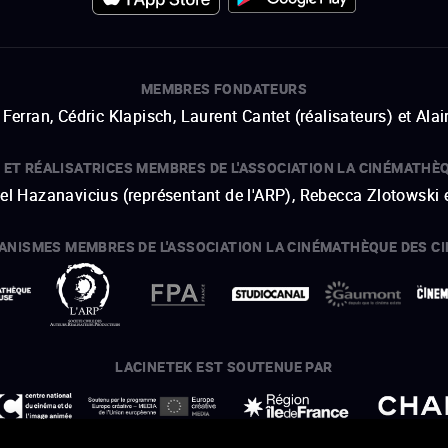
MEMBRES FONDATEURS
Ferran, Cédric Klapisch, Laurent Cantet (
réalisateurs
)
et
Alai
 ET RÉALISATRICES MEMBRES DE L'ASSOCIATION LA CINÉMATHÈ
hel Hazanavicius (représentant de l'ARP), Rebecca Zlotowski 
ANISMES MEMBRES DE L'ASSOCIATION LA CINÉMATHÈQUE DES C
ouvre une nouvelle fenêtre
Lien externe
ouvre une nouvelle fenêtre
Lien externe
ouvre une nouvelle fenêtre
Lien externe
ouvre une nouvelle fenêtre
Lien externe
LACINETEK EST SOUTENUE PAR
ouvre une nouvelle fenêtre
Lien externe
ouvre une nouvelle fenêtre
Lien externe
ouvre une nouvelle fenêtre
Lien externe
ouvre une nouvelle fenêtre
Lien externe