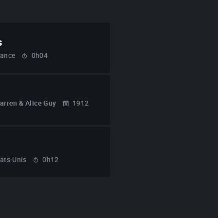
s
rance
0h04
arren & Alice Guy
1912
ats-Unis
0h12