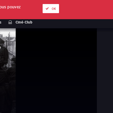
ous pouvez
À propos
Nos offres
Se connecter
FR
OK
s
Ciné-Club