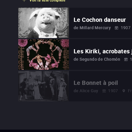
Voir la liste complète
Le Cochon danseur
de
Millard Mercury
1907
Les Kiriki, acrobates
de
Segundo de Chomón
Le Bonnet à poil
de
Alice Guy
1907
F