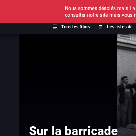
Nous sommes désolés mais LaCi
À L'UNITÉ
ABONNEMEN
consulter notre site mais vous 
Tous les films
Les listes de
Sur la barricade