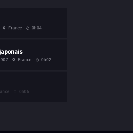
France
0h04
 japonais
1907
France
0h02
rance
0h05