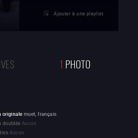
Ajouter à une playlist
IVES
1
PHOTO
 originale
muet, français
n doublée
Aucun
tres
Aucun