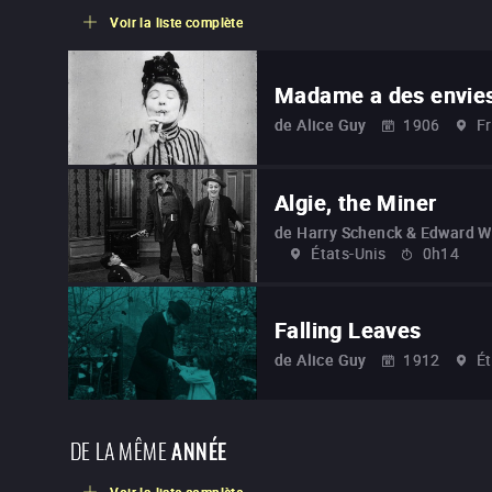
Voir la liste complète
Madame a des envie
de
Alice Guy
1906
F
Algie, the Miner
de
Harry Schenck & Edward W
États-Unis
0h14
Falling Leaves
de
Alice Guy
1912
Ét
DE LA MÊME
ANNÉE