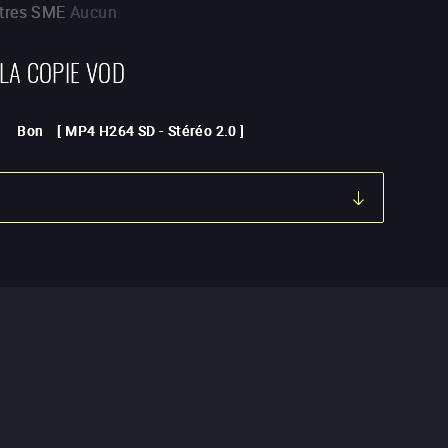
itres SME
Aucun
 LA COPIE VOD
Bon
[
MP4 H264 SD
-
Stéréo 2.0
]