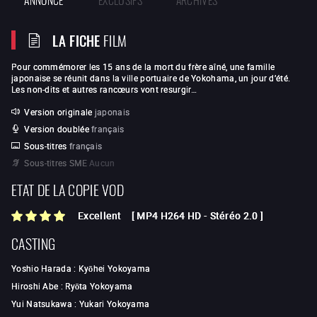
LA FICHE
FILM
Pour commémorer les 15 ans de la mort du frère aîné, une famille
japonaise se réunit dans la ville portuaire de Yokohama, un jour d’été.
Les non-dits et autres rancœurs vont resurgir…
Version originale
japonais
Version doublée
français
Sous-titres
français
Sous-titres SME
Aucun
ETAT DE LA COPIE VOD
Excellent
[
MP4 H264 HD
-
Stéréo 2.0
]
CASTING
Yoshio Harada
:
Kyōhei Yokoyama
Hiroshi Abe
:
Ryōta Yokoyama
Yui Natsukawa
:
Yukari Yokoyama