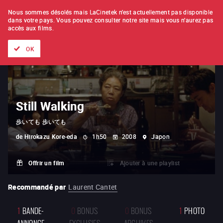
À L'UNITÉ
ABONNEMENT
Nous sommes désolés mais LaCinetek n'est actuellement pas disponible
dans votre pays.
Vous pouvez consulter notre site mais vous n'aurez pas
accès aux films.
Tous les films
Les listes de
Nouveautés
Trésors cachés
OK
Still Walking
歩いても 歩いても
de
Hirokazu Kore-eda
1h50
2008
Japon
Offrir un film
Ajouter à une playlist
Recommandé par
Laurent Cantet
1
BANDE-
0
BONUS
0
BONUS
1
PHOTO
ANNONCE
EXCLUSIFS
ARCHIVES