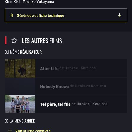
Kirin Kiki
:
Toshiko Yokoyama
Générique et fiche technique
LES AUTRES
FILMS
DU MÊME
RÉALISATEUR
de
Hirokazu Kore-eda
After Life
de
Hirokazu Kore-eda
Nobody Knows
de
Hirokazu Kore-eda
Tel père, tel fils
DE LA MÊME
ANNÉE
Voir la liste complète