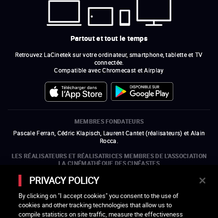
Partout et tout le temps
Retrouvez LaCinetek sur votre ordinateur, smartphone, tablette et TV
connectée.
Compatible avec Chromecast et Airplay
MEMBRES FONDATEURS
Pascale Ferran, Cédric Klapisch, Laurent Cantet (
réalisateurs
)
et
Alain
Rocca.
LES RÉALISATEURS ET RÉALISATRICES MEMBRES DE L'ASSOCIATION
LA CINÉMATHÈQUE DES CINÉASTES
Olivier Assayas, Bertrand Bonello, Michel Hazanavicius (représentant de
PRIVACY POLICY
l'ARP), Rebecca Zlotowski et Mikael Buch (représentant de la SRF)
By clicking on "I accept cookies" you consent to the use of
LES ORGANISMES MEMBRES DE L'ASSOCIATION LA CINÉMATHÈQUE
cookies and other tracking technologies that allow us to
DES CINÉASTES
compile statistics on site traffic, measure the effectiveness
ouvre une nouvelle fenêtre
Lien externe
ouvre une nouvelle fenêtre
Lien externe
ouvre une nouvelle fenêtre
Lien externe