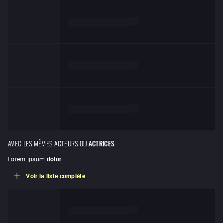
de
Lorem ipsum dolor
de
Lorem ipsum dolor
de
Lorem ipsum dolor
AVEC LES MÊMES ACTEURS OU
ACTRICES
Lorem ipsum
dolor
Voir la liste complète
de
Lorem ipsum dolor