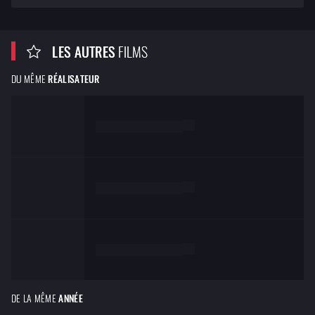
LES AUTRES
FILMS
DU MÊME
RÉALISATEUR
de
Lorem ipsum dolor
de
Lorem ipsum dolor
de
Lorem ipsum dolor
DE LA MÊME
ANNÉE