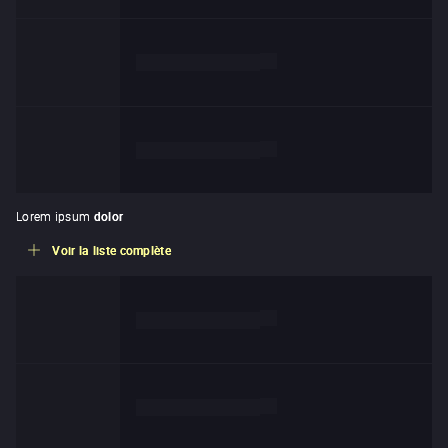
de
Lorem ipsum dolor
de
Lorem ipsum dolor
Lorem ipsum
dolor
Voir la liste complète
de
Lorem ipsum dolor
de
Lorem ipsum dolor