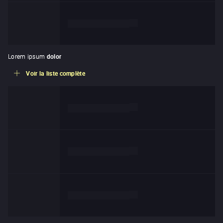
de
Lorem ipsum dolor
Lorem ipsum
dolor
Voir la liste complète
de
Lorem ipsum dolor
de
Lorem ipsum dolor
de
Lorem ipsum dolor