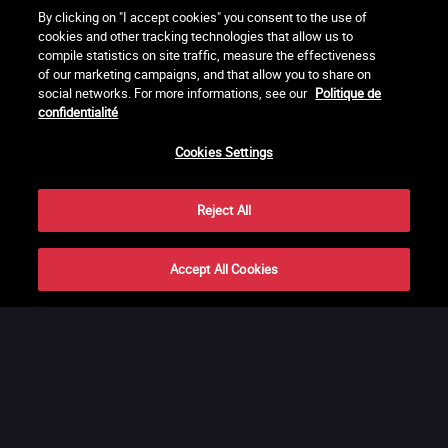
NOUS SUIVRE
By clicking on "I accept cookies" you consent to the use of
S'inscrire à la newsletter
cookies and other tracking technologies that allow us to
compile statistics on site traffic, measure the effectiveness
of our marketing campaigns, and that allow you to share on
social networks. For more informations, see our
Politique de
confidentialité
Cookies Settings
Partout et tout le temps
Retrouvez LaCinetek sur votre ordinateur, smartphone, tablette et TV
Reject All
connectée.
Compatible avec Chromecast et Airplay
Accept All Cookies
Partager
MEMBRES FONDATEURS
Pascale Ferran, Cédric Klapisch, Laurent Cantet (
réalisateurs
)
et
Alain
Rocca.
LES RÉALISATEURS ET RÉALISATRICES MEMBRES DE L'ASSOCIATION
LA CINÉMATHÈQUE DES CINÉASTES
Olivier Assayas, Bertrand Bonello, Michel Hazanavicius (représentant de