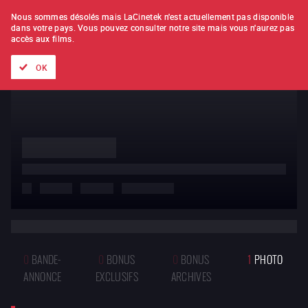
À L'UNITÉ
ABONNEMENT
Nous sommes désolés mais LaCinetek n'est actuellement pas disponible
dans votre pays.
Vous pouvez consulter notre site mais vous n'aurez pas
accès aux films.
Tous les films
Les listes de
Nouveautés
Trésors cachés
OK
Stella Dallas
Stella Dallas
de
1h46
1937
États-Unis
0
BANDE-
0
BONUS
0
BONUS
1
PHOTO
ANNONCE
EXCLUSIFS
ARCHIVES