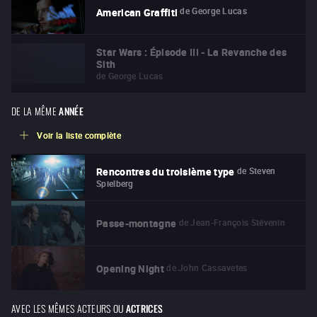
de
George Lucas
American Graffiti
Star Wars : Épisode III - La Revanche des
Sith
de
George Lucas
DE LA MÊME
ANNÉE
Voir la liste complète
de
Steven
Rencontres du troisième type
Spielberg
de
Jean-François Stévenin
Passe-montagne
de
John Cassavetes
Opening Night
AVEC LES MÊMES ACTEURS OU
ACTRICES