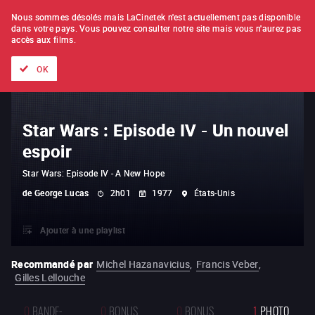
À L'UNITÉ
ABONNEMENT
Nous sommes désolés mais LaCinetek n'est actuellement pas disponible
dans votre pays.
Vous pouvez consulter notre site mais vous n'aurez pas
accès aux films.
Tous les films
Les listes de
Nouveautés
Trésors cachés
OK
Star Wars : Episode IV - Un nouvel
espoir
Star Wars: Episode IV - A New Hope
de
George Lucas
2h01
1977
États-Unis
Ajouter à une playlist
Recommandé par
Michel Hazanavicius
,
Francis Veber
,
Gilles Lellouche
0
BANDE-
0
BONUS
0
BONUS
1
PHOTO