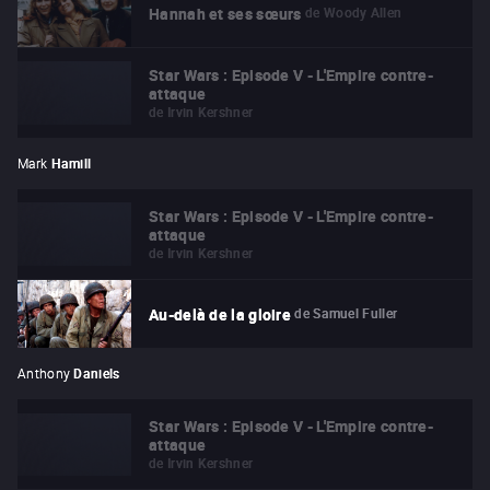
de
Woody Allen
Hannah et ses sœurs
Star Wars : Episode V - L'Empire contre-
attaque
de
Irvin Kershner
Mark
Hamill
Star Wars : Episode V - L'Empire contre-
attaque
de
Irvin Kershner
de
Samuel Fuller
Au-delà de la gloire
Anthony
Daniels
Star Wars : Episode V - L'Empire contre-
attaque
de
Irvin Kershner