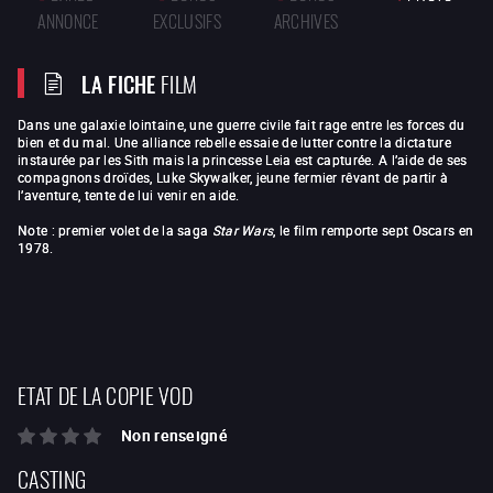
ANNONCE
EXCLUSIFS
ARCHIVES
LA FICHE
FILM
Dans une galaxie lointaine, une guerre civile fait rage entre les forces du
bien et du mal. Une alliance rebelle essaie de lutter contre la dictature
instaurée par les Sith mais la princesse Leia est capturée. A l’aide de ses
compagnons droïdes, Luke Skywalker, jeune fermier rêvant de partir à
l’aventure, tente de lui venir en aide.
Note : premier volet de la saga
Star Wars
, le film remporte sept Oscars en
1978.
ETAT DE LA COPIE VOD
Non renseigné
CASTING