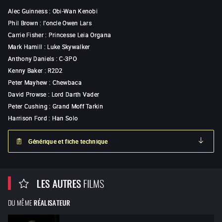
Alec Guinness
:
Obi-Wan Kenobi
Phil Brown
:
l'oncle Owen Lars
Carrie Fisher
:
Princesse Leia Organa
Mark Hamill
:
Luke Skywalker
Anthony Daniels
:
C-3PO
Kenny Baker
:
R2D2
Peter Mayhew
:
Chewbaca
David Prowse
:
Lord Darth Vader
Peter Cushing
:
Grand Moff Tarkin
Harrison Ford
:
Han Solo
Générique et fiche technique
LES AUTRES
FILMS
DU MÊME
RÉALISATEUR