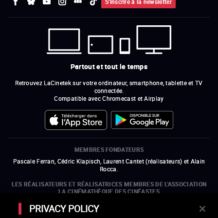
S'inscrire à la newsletter
Partout et tout le temps
Retrouvez LaCinetek sur votre ordinateur, smartphone, tablette et TV
connectée.
Compatible avec Chromecast et Airplay
MEMBRES FONDATEURS
Pascale Ferran, Cédric Klapisch, Laurent Cantet (
réalisateurs
)
et
Alain
Rocca.
LES RÉALISATEURS ET RÉALISATRICES MEMBRES DE L'ASSOCIATION
LA CINÉMATHÈQUE DES CINÉASTES
Olivier Assayas, Bertrand Bonello, Michel Hazanavicius (représentant de
PRIVACY POLICY
l'ARP), Rebecca Zlotowski et Mikael Buch (représentant de la SRF)