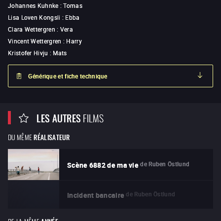
Johannes Kuhnke
:
Tomas
Lisa Loven Kongsli
:
Ebba
Clara Wettergren
:
Vera
Vincent Wettergren
:
Harry
Kristofer Hivju
:
Mats
Générique et fiche technique
LES AUTRES
FILMS
DU MÊME
RÉALISATEUR
de
Ruben Östlund
Scène 6882 de ma vie
de
Ruben Östlund
Incident bancaire
DE LA MÊME
ANNÉE