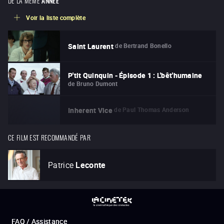
Voir la liste complète
de
Bertrand Bonello
Saint Laurent
P'tit Quinquin - Épisode 1 : L'bêt'humaine
de
Bruno Dumont
de
Paul Thomas Anderson
Inherent Vice
CE FILM EST RECOMMANDÉ PAR
Patrice
Leconte
FAQ / Assistance