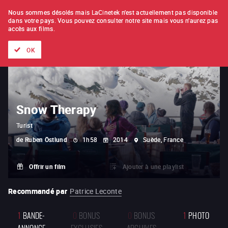
À L'UNITÉ
ABONNEMENT
Nous sommes désolés mais LaCinetek n'est actuellement pas disponible
dans votre pays.
Vous pouvez consulter notre site mais vous n'aurez pas
accès aux films.
Tous les films
Les listes de
Nouveautés
Trésors cachés
OK
Snow Therapy
Turist
de
Ruben Östlund
1h58
2014
Suède, France
Offrir un film
Ajouter à une playlist
Recommandé par
Patrice Leconte
1
BANDE-
0
BONUS
0
BONUS
1
PHOTO
ANNONCE
EXCLUSIFS
ARCHIVES