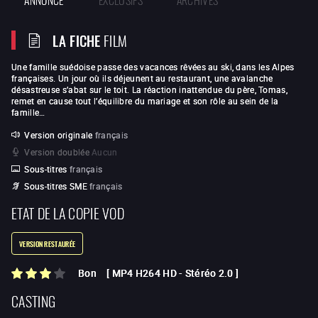
LA FICHE
FILM
Une famille suédoise passe des vacances rêvées au ski, dans les Alpes
françaises. Un jour où ils déjeunent au restaurant, une avalanche
désastreuse s’abat sur le toit. La réaction inattendue du père, Tomas,
remet en cause tout l’équilibre du mariage et son rôle au sein de la
famille…
Version originale
français
Version doublée
Aucun
Sous-titres
français
Sous-titres SME
français
ETAT DE LA COPIE VOD
VERSION RESTAURÉE
Bon
[
MP4 H264 HD
-
Stéréo 2.0
]
CASTING