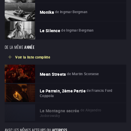
de
Ingmar Bergman
Monika
de
Ingmar Bergman
Le Silence
DE LA MÊME
ANNÉE
Voir la liste complète
de
Martin Scorsese
Mean Streets
de
Francis Ford
Le Parrain, 2ème Partie
Coppola
de
Alejandro
La Montagne sacrée
Jodorowsky
AVEC LES MÊMES ACTEURS OU
ACTRICES