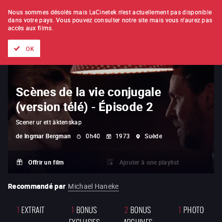
À L'UNITÉ
ABONNEMENT
Nous sommes désolés mais LaCinetek n'est actuellement pas disponible
dans votre pays.
Vous pouvez consulter notre site mais vous n'aurez pas
accès aux films.
Tous les films
Les listes de
Nouveautés
Trésors cachés
OK
Scènes de la vie conjugale
(version télé) - Épisode 2
Scener ur ett äktenskap
de
Ingmar Bergman
0h40
1973
Suède
Offrir un film
Ajouter à une playlist
Recommandé par
Michael Haneke
1
EXTRAIT
1
BONUS
2
BONUS
1
PHOTO
EXCLUSIFS
ARCHIVES