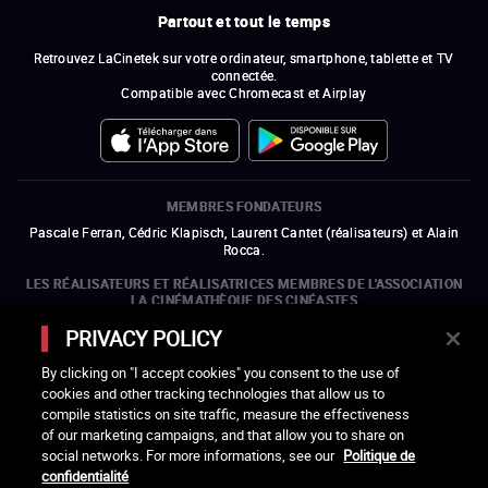
Partout et tout le temps
Retrouvez LaCinetek sur votre ordinateur, smartphone, tablette et TV
connectée.
Compatible avec Chromecast et Airplay
MEMBRES FONDATEURS
Pascale Ferran, Cédric Klapisch, Laurent Cantet (
réalisateurs
)
et
Alain
Rocca.
LES RÉALISATEURS ET RÉALISATRICES MEMBRES DE L'ASSOCIATION
LA CINÉMATHÈQUE DES CINÉASTES
Olivier Assayas, Bertrand Bonello, Michel Hazanavicius (représentant de
PRIVACY POLICY
l'ARP), Rebecca Zlotowski et Mikael Buch (représentant de la SRF)
By clicking on "I accept cookies" you consent to the use of
LES ORGANISMES MEMBRES DE L'ASSOCIATION LA CINÉMATHÈQUE
cookies and other tracking technologies that allow us to
DES CINÉASTES
compile statistics on site traffic, measure the effectiveness
ouvre une nouvelle fenêtre
Lien externe
ouvre une nouvelle fenêtre
Lien externe
ouvre une nouvelle fenêtre
Lien externe
ouvre une nouvelle fenêtre
Lien externe
of our marketing campaigns, and that allow you to share on
ouvre une nouvelle fenêtre
Lien externe
ouvre une nouvelle fenêtre
Lien externe
ouvre une nouvelle fenêtre
Lien externe
social networks. For more informations, see our
Politique de
ouvre une nouvelle fenêtre
Lien externe
ouvre une nouvelle fenêtre
Lien externe
ouvre une nouvelle fenêtre
Lien externe
ouvre une nouvelle fenêtre
Lien externe
ouvre une nouvelle fenêtre
Lien externe
confidentialité
ouvre une nouvelle fenêtre
Lien externe
ouvre une nouvelle fenêtre
Lien externe