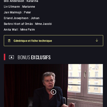
Bibi Andersson
:
Katarina
Liv Ullmann
:
Marianne
Jan Malmsjö
:
Peter
Erland Josephson
:
Johan
Barbro Hiort af Ornäs
:
Mme Jacobi
Anita Wall
:
Mme Palm
Générique et fiche technique
BONUS
EXCLUSIFS