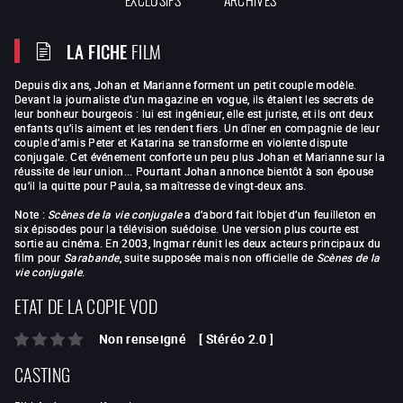
LA FICHE
FILM
Depuis dix ans, Johan et Marianne forment un petit couple modèle.
Devant la journaliste d’un magazine en vogue, ils étalent les secrets de
leur bonheur bourgeois : lui est ingénieur, elle est juriste, et ils ont deux
enfants qu’ils aiment et les rendent fiers. Un dîner en compagnie de leur
couple d’amis Peter et Katarina se transforme en violente dispute
conjugale. Cet événement conforte un peu plus Johan et Marianne sur la
réussite de leur union... Pourtant Johan annonce bientôt à son épouse
qu’il la quitte pour Paula, sa maîtresse de vingt-deux ans.
Note :
Scènes de la vie conjugale
a d’abord fait l’objet d’un feuilleton en
six épisodes pour la télévision suédoise. Une version plus courte est
sortie au cinéma. En 2003, Ingmar réunit les deux acteurs principaux du
film pour
Sarabande
, suite supposée mais non officielle de
Scènes de la
vie conjugale
.
ETAT DE LA COPIE VOD
Non renseigné
[
Stéréo 2.0
]
CASTING