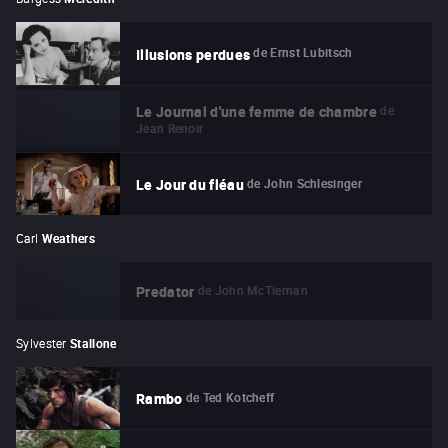
de
Ernst Lubitsch
Illusions perdues
de
Le Journal d'une femme de chambre
Jean Renoir
de
John Schlesinger
Le Jour du fléau
Carl
Weathers
de
John McTiernan
Predator
Sylvester
Stallone
de
Ted Kotcheff
Rambo