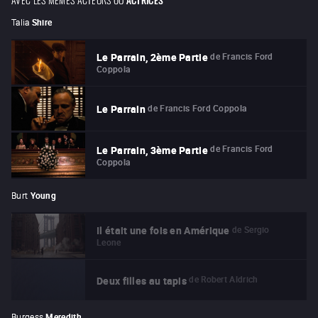
Talia
Shire
de
Francis Ford
Le Parrain, 2ème Partie
Coppola
de
Francis Ford Coppola
Le Parrain
de
Francis Ford
Le Parrain, 3ème Partie
Coppola
Burt
Young
de
Sergio
Il était une fois en Amérique
Leone
de
Robert Aldrich
Deux filles au tapis
Burgess
Meredith