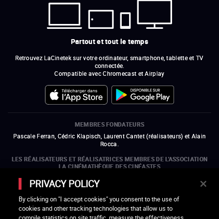
Partout et tout le temps
Retrouvez LaCinetek sur votre ordinateur, smartphone, tablette et TV
connectée.
Compatible avec Chromecast et Airplay
MEMBRES FONDATEURS
Pascale Ferran, Cédric Klapisch, Laurent Cantet (
réalisateurs
)
et
Alain
Rocca.
LES RÉALISATEURS ET RÉALISATRICES MEMBRES DE L'ASSOCIATION
LA CINÉMATHÈQUE DES CINÉASTES
Olivier Assayas, Bertrand Bonello, Michel Hazanavicius (représentant de
PRIVACY POLICY
l'ARP), Rebecca Zlotowski et Mikael Buch (représentant de la SRF)
By clicking on "I accept cookies" you consent to the use of
LES ORGANISMES MEMBRES DE L'ASSOCIATION LA CINÉMATHÈQUE
cookies and other tracking technologies that allow us to
DES CINÉASTES
compile statistics on site traffic, measure the effectiveness
ouvre une nouvelle fenêtre
Lien externe
ouvre une nouvelle fenêtre
Lien externe
ouvre une nouvelle fenêtre
Lien externe