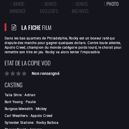
0
BANDE-
0
BONUS
0
BONUS
1
PHOTO
ANNONCE
EXCLUSIFS
ARCHIVES
LA FICHE
FILM
Dans les bas quartiers de Philadelphie, Rocky est un boxeur raté qui
dispute des matchs pour gagner quelques dollars. Contre toute attente,
Apollo Creed, champion du monde catégorie poids lourd, le choisit pour
remettre son titre en jeu. Rocky va alors tenter l’impossible.
ETAT DE LA COPIE VOD
Non renseigné
CASTING
Talia Shire
:
Adrian
Burt Young
:
Paulie
Burgess Meredith
:
Mickey
Carl Weathers
:
Appolo Creed
Sylvester Stallone
:
Rocky Balboa