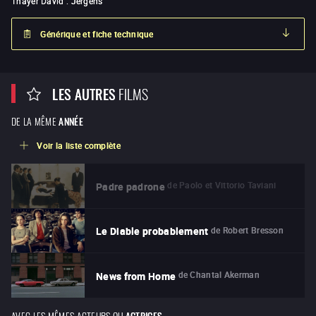
Thayer David
:
Jergens
Générique et fiche technique
LES AUTRES
FILMS
DE LA MÊME
ANNÉE
Voir la liste complète
de
Paolo et Vittorio Taviani
Padre padrone
de
Robert Bresson
Le Diable probablement
de
Chantal Akerman
News from Home
AVEC LES MÊMES ACTEURS OU
ACTRICES