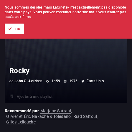
À L'UNITÉ
ABONNEMENT
Nous sommes désolés mais LaCinetek n'est actuellement pas disponible
dans votre pays.
Vous pouvez consulter notre site mais vous n'aurez pas
accès aux films.
Tous les films
Les listes de
Nouveautés
Trésors cachés
OK
Rocky
de
John G. Avildsen
1h59
1976
États-Unis
Ajouter à une playlist
Recommandé par
Marjane Satrapi
,
Olivier et Éric Nakache & Toledano
,
Riad Sattouf
,
Gilles Lellouche